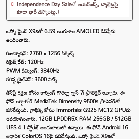
Independence Day Saleలో ఇయర్‌బడ్స్, ట్యాబ్లెట్లపై
కూడా భారీ డిస్కౌంట్లు.!
ఒప్పో ఫైండ్ X9sలో 6.59 అంగుళాల AMOLED డిస్‌ప్లేను
అందించారు.
రిజల్యూషన్: 2760 × 1256 పిక్సెల్స్
రిఫ్రెష్ రేట్: 120Hz
PWM డిమ్మింగ్: 3840Hz
గరిష్ట బ్రైట్‌నెస్: 3600 నిట్స్
డిస్‌ప్లే రక్షణ కోసం కార్నింగ్ గొరిల్లా గ్లాస్ 7i ప్రొటెక్షన్ ఇచ్చారు. ఈ
ఫోన్ ఆక్టా-కోర్ MediaTek Dimensity 9500s ప్రాసెసర్‌తో
పనిచేస్తుంది. గ్రాఫిక్స్ కోసం Immortalis G925 MC12 GPUను
ఉపయోగించారు. 12GB LPDDR5X RAM 256GB / 512GB
UFS 4.1 స్టోరేజ్ అందుబాటులో ఉన్నాయి. ఈ ఫోన్ Android 16
ఆధారిత ColorOS 16పై పనిచేస్తుంది. ఒప్పో ఫైండ్ X9sలో