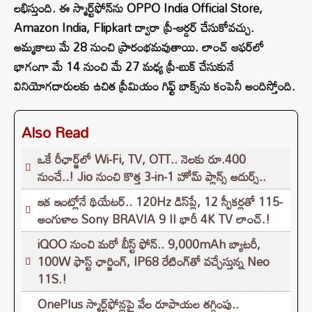
లభిస్తుంది. ఈ స్మార్ట్‌ఫోన్‌ను OPPO India Official Store,
Amazon India, Flipkart ద్వారా ప్రీ-ఆర్డర్ చేసుకోవచ్చు.
అమ్మకాలు మే 28 నుంచి ప్రారంభమవుతాయి. లాంచ్ ఆఫర్‌లో
భాగంగా మే 14 నుంచి మే 27 మధ్య ప్రీ-బుక్ చేసుకునే
వినియోగదారులకు ఉచిత ప్రీమియం గిఫ్ట్ బాక్స్‌ను కంపెనీ అందిస్తోంది.
Also Read
ఒకే రీఛార్జ్‌లో Wi-Fi, TV, OTT.. నెలకు రూ.400
నుంచే..! Jio నుంచి కొత్త 3-in-1 హోమ్ ప్లాన్స్ అదుర్స్..
ఇక ఇంట్లోనే థియేటర్.. 120Hz డిస్‌ప్లే, 12 స్పీకర్లతో 115-
అంగుళాల Sony BRAVIA 9 II భారీ 4K TV లాంచ్.!
iQOO నుంచి మరో బీస్ట్ ఫోన్.. 9,000mAh బ్యాటరీ,
100W ఫాస్ట్ ఛార్జింగ్‌, IP68 రేటింగ్‌తో వచ్చేస్తున్న Neo
11S.!
OnePlus స్మార్ట్‌ఫోన్లపై వేల రూపాయల తగ్గింపు..