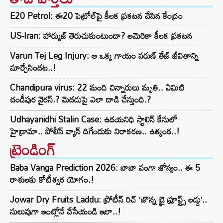
E20 Petrol: ఈ20 పెట్రోల్‌పై కీలక ప్రకటన చేసిన కేంద్రం
US-Iran: హార్ముజ్ తెరుచుకుంటుందా? అమెరికా కీలక ప్రకటన
Varun Tej Leg Injury: ఆ ఒక్క గాయం వరుణ్ తేజ్ జీవితాన్ని
మార్చేసిందట..!
Chandipura virus: 22 మంది చిన్నారులు మృతి.. ఏమిటి
చండీపుర వైరస్.? మెదడుపై ఎలా దాడి చేస్తుంది.?
Udhayanidhi Stalin Case: ఉదయనిధి స్టాలిన్ కేసులో
హైడ్రామా.. పోలీస్ వ్యాన్ దిగేందుకు నిరాకరణ.. ఉత్కంఠ..!
ట్రెండింగ్‌
Baba Vanga Prediction 2026: బాబా వంగా జోస్యం.. ఈ 5
రాశులకు కోటీశ్వర యోగం.!
Jowar Dry Fruits Laddu: ప్రోటీన్ రిచ్ ‘జొన్న డ్రై ఫ్రూప్ట్స్ లడ్డు’..
సులువుగా ఇంట్లోనే చేసేయండి ఇలా..!