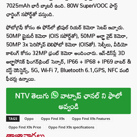
7025mAh భారీ బ్యాటరీ ఉంది. 80W SuperVOOC ఫాస్ట్
ఛార్జింగ్ సపోర్ట్‌తో వస్తుంది.
ఫోటోగ్రఫీ కోసం ఈ ఫోన్‌లో ట్రిపుల్ రియర్ కెమెరా సెటప్ ఇచ్చారు.
50MP ప్రైమరీ కెమెరా (OIS సపోర్ట్‌తో), 50MP అల్ట్రా వైడ్ కెమెరా,
50MP 3x పెరిస్కోప్ టెలిఫోటో కెమెరా (OISతో). సెల్ఫీలు, వీడియో
కాలింగ్ కోసం 32MP ఫ్రంట్ కెమెరా అందించారు. ఇన్-డిస్‌ప్లే 3D
అల్ట్రాసోనిక్ ఫింగర్‌ప్రింట్ సెన్సార్, IP66 + IP68 + IP69 వాటర్ &
డస్ట్ రెసిస్టెన్స్, 5G, Wi-Fi 7, Bluetooth 6.1,GPS, NFC వంటి
ఫీచర్లు ఉన్నాయి.
NTV తెలుగు
వాట్సాప్ ఛానల్ ని ఫాలో
అవ్వండి
TAGS
Oppo
Oppo Find X9s
Oppo Find X9s Features
Oppo Find X9s Price
Oppo Find X9s specifications
తాజావార్తలు