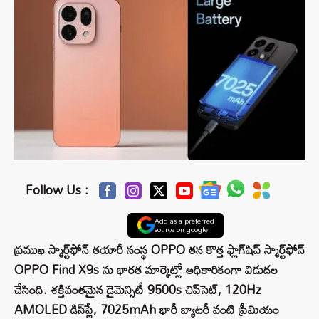
Follow Us :
Add as a preferred
source on google
ప్రముఖ స్మార్ట్‌ఫోన్ తయారీ సంస్థ OPPO తన కొత్త ఫ్లాగ్‌షిప్ స్మార్ట్‌ఫోన్
OPPO Find X9s ను భారత మార్కెట్లో అధికారికంగా విడుదల
చేసింది. శక్తివంతమైన డైమెన్సిటీ 9500s చిప్‌సెట్, 120Hz
AMOLED డిస్‌ప్లే, 7025mAh భారీ బ్యాటరీ వంటి ప్రీమియం