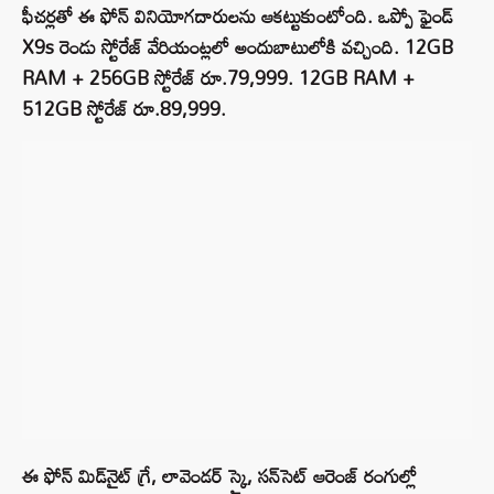
ఫీచర్లతో ఈ ఫోన్ వినియోగదారులను ఆకట్టుకుంటోంది. ఒప్పో ఫైండ్
X9s రెండు స్టోరేజ్ వేరియంట్లలో అందుబాటులోకి వచ్చింది. 12GB
RAM + 256GB స్టోరేజ్ రూ.79,999. 12GB RAM +
512GB స్టోరేజ్ రూ.89,999.
ఈ ఫోన్ మిడ్‌నైట్ గ్రే, లావెండర్ స్కై, సన్‌సెట్ ఆరెంజ్ రంగుల్లో