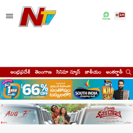
ఆంధ్రప్రదేశ్
తెలంగాణ
సినిమా న్యూస్
జాతీయం
అంతర్జాతీయం