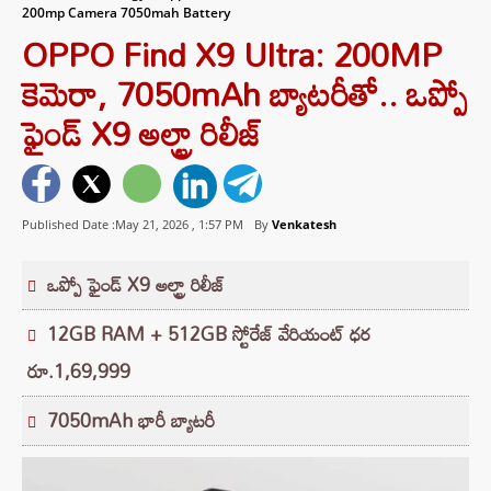
200mp Camera 7050mah Battery
OPPO Find X9 Ultra: 200MP
కెమెరా, 7050mAh బ్యాటరీతో.. ఒప్పో
ఫైండ్ X9 అల్ట్రా రిలీజ్
Published Date :May 21, 2026 ,
1:57 PM
By
Venkatesh
ఒప్పో ఫైండ్ X9 అల్ట్రా రిలీజ్
12GB RAM + 512GB స్టోరేజ్ వేరియంట్ ధర
రూ.1,69,999
7050mAh భారీ బ్యాటరీ