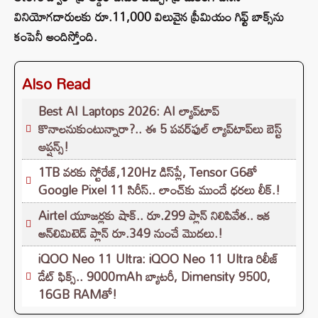
వినియోగదారులకు రూ.11,000 విలువైన ప్రీమియం గిఫ్ట్ బాక్స్‌ను
కంపెనీ అందిస్తోంది.
Also Read
Best AI Laptops 2026: AI ల్యాప్‌టాప్
కొనాలనుకుంటున్నారా?.. ఈ 5 పవర్‌ఫుల్ ల్యాప్‌టాప్‌లు బెస్ట్
ఆప్షన్స్!
1TB వరకు స్టోరేజ్,120Hz డిస్‌ప్లే, Tensor G6తో
Google Pixel 11 సిరీస్.. లాంచ్⁭కు ముందే ధరలు లీక్.!
Airtel యూజర్లకు షాక్.. రూ.299 ప్లాన్ నిలిపివేత.. ఇక
అన్‌లిమిటెడ్ ప్లాన్ రూ.349 నుంచే మొదలు.!
iQOO Neo 11 Ultra: iQOO Neo 11 Ultra రిలీజ్
డేట్ ఫిక్స్.. 9000mAh బ్యాటరీ, Dimensity 9500,
16GB RAMతో!