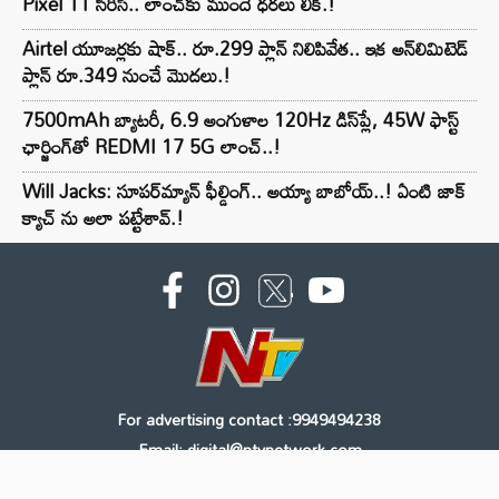
Pixel 11 సిరీస్.. లాంచ్⁭కు ముందే ధరలు లీక్.!
Airtel యూజర్లకు షాక్.. రూ.299 ప్లాన్ నిలిపివేత.. ఇక అన్‌లిమిటెడ్
ప్లాన్ రూ.349 నుంచే మొదలు.!
7500mAh బ్యాటరీ, 6.9 అంగుళాల 120Hz డిస్‌ప్లే, 45W ఫాస్ట్
ఛార్జింగ్‌తో REDMI 17 5G లాంచ్..!
Will Jacks: సూపర్‌మ్యాన్ ఫీల్డింగ్.. అయ్యా బాబోయ్..! ఏంటి జాక్
క్యాచ్ ను అలా పట్టేశావ్.!
For advertising contact :9949494238
Email: digital@ntvnetwork.com
Copyright © 2000 - 2026 - NTV