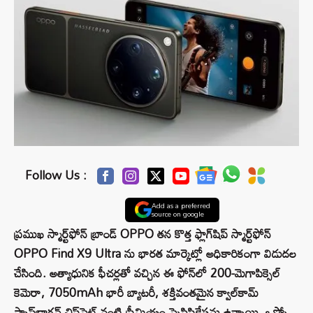
Follow Us :
Add as a preferred
source on google
ప్రముఖ స్మార్ట్‌ఫోన్ బ్రాండ్ OPPO తన కొత్త ఫ్లాగ్‌షిప్ స్మార్ట్‌ఫోన్
OPPO Find X9 Ultra ను భారత మార్కెట్లో అధికారికంగా విడుదల
చేసింది. అత్యాధునిక ఫీచర్లతో వచ్చిన ఈ ఫోన్‌లో 200-మెగాపిక్సెల్
కెమెరా, 7050mAh భారీ బ్యాటరీ, శక్తివంతమైన క్వాల్‌కామ్
స్నాప్‌డ్రాగన్ చిప్‌సెట్ వంటి ప్రీమియం స్పెసిఫికేషన్లు ఉన్నాయి. ఒప్పో