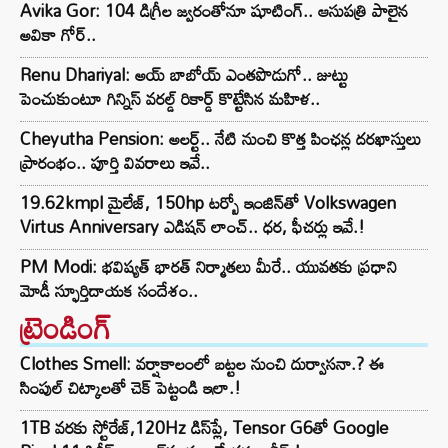
Avika Gor: 104 డిగ్రీల జ్వరంతోనూ షూటింగ్.. ఆసుపత్రి పాలైన
అవికా గోర్..
Renu Dhariyal: అయ్ బాబోయ్ ఎంతపొడుగో.. జుట్టు
పెంచుకుంటూ గిన్నిస్ వరల్డ్ రికార్డ్ కొట్టేసిన మహిళ..
Cheyutha Pension: అలర్ట్.. నేటి నుంచి కొత్త పింఛన్ల దరఖాస్తులు
ప్రారంభం.. పూర్తి వివరాలు ఇవే..
19.62kmpl మైలేజ్, 150hp టర్బో ఇంజిన్‌తో Volkswagen
Virtus Anniversary ఎడిషన్ లాంచ్.. ధర, ఫీచర్లు ఇవే.!
PM Modi: భవిష్యత్ భారత్ నిర్మాతలు మీరే.. యువతకు ప్రధాని
మోడీ స్ఫూర్తిదాయక సందేశం..
ట్రెండింగ్‌
Clothes Smell: వర్షాకాలంలో బట్టల నుంచి దుర్వాసనా.? ఈ
సింపుల్ చిట్కాలతో చెక్ పెట్టండి ఇలా.!
1TB వరకు స్టోరేజ్,120Hz డిస్‌ప్లే, Tensor G6తో Google