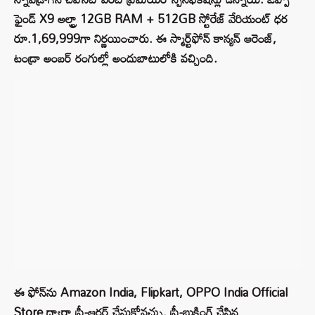
ఫైండ్ X9 అల్ట్రా 12GB RAM + 512GB స్టోరేజ్ వేరియంట్ ధర
రూ.1,69,999గా నిర్ణయించారు. ఈ స్మార్ట్‌ఫోన్ కాన్యన్ ఆరెంజ్,
టండ్రా అంబర్ రంగుల్లో అందుబాటులోకి వచ్చింది.
ఈ ఫోన్‌ను Amazon India, Flipkart, OPPO India Official
Store ద్వారా ప్రీ-ఆర్డర్ చేసుకోవచ్చు. ప్రీ-బుకింగ్ చేసిన