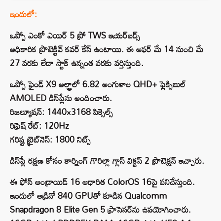
ఇందులో:
ఒప్పో ఎంకో ఎయిర్ 5 ప్రో TWS ఇయర్‌బడ్స్
అధికారిక ప్రొటెక్టివ్ కవర్ కేస్ ఉంటాయి. ఈ ఆఫర్ మే 14 నుంచి మే
27 వరకు లేదా స్టాక్ ఉన్నంత వరకు వర్తిస్తుంది.
ఒప్పో ఫైండ్ X9 అల్ట్రాలో 6.82 అంగుళాల QHD+ ఫ్లెక్సిబుల్
AMOLED డిస్‌ప్లేను అందించారు.
రిజల్యూషన్: 1440×3168 పిక్సెల్స్
రిఫ్రెష్ రేట్: 120Hz
గరిష్ట బ్రైట్‌నెస్: 1800 నిట్స్
డిస్‌ప్లే రక్షణ కోసం కార్నింగ్ గొరిల్లా గ్లాస్ విక్టస్ 2 ప్రొటెక్షన్ ఇచ్చారు.
ఈ ఫోన్ ఆండ్రాయిడ్ 16 ఆధారిత ColorOS 16పై పనిచేస్తుంది.
ఇందులో అడ్రినో 840 GPUతో కూడిన Qualcomm
Snapdragon 8 Elite Gen 5 ప్రాసెసర్‌ను ఉపయోగించారు.