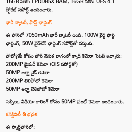
16GB వరకు LPDDR5X RAM, 16GB వరకు UFS 4.1
స్టోరేజ్ సపోర్ట్ అందించారు.
భారీ బ్యాటరీ, ఫాస్ట్ ఛార్జింగ్
ఈ ఫోన్‌లో 7050mAh భారీ బ్యాటరీ ఉంది. 100W వైర్డ్ ఫాస్ట్
ఛార్జింగ్, 50W వైర్‌లెస్ ఛార్జింగ్ సపోర్ట్‌తో వస్తుంది.
ఫోటోగ్రఫీ కోసం ఫోన్ వెనుక భాగంలో క్వాడ్ కెమెరా సెటప్ ఇచ్చారు:
200MP ప్రైమరీ కెమెరా (OIS సపోర్ట్‌తో)
50MP అల్ట్రా వైడ్ కెమెరా
200MP టెలిఫోటో కెమెరా
50MP అల్ట్రా టెలిఫోటో కెమెరా
సెల్ఫీలు, వీడియో కాలింగ్ కోసం 50MP ఫ్రంట్ కెమెరా అందించారు.
కనెక్టివిటీ & భద్రత
ఈ స్మార్ట్‌ఫోన్‌లో: