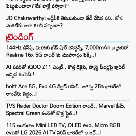
పెట్టుకుంటారా? లేక వాళ్లే వస్తారా?”
JD Chakravarthy: ఆర్జీవీకి తెలియకుండా జేడీ చేసిన పని.. కోన
వెంకట్‌కు అలా కలిసి వచ్చిందా?
ట్రెండింగ్‌
144Hz డిస్‌ప్లే, మిలిటరీ-గ్రేడ్ షాక్ రెసిస్టన్స్, 7,000mAh బ్యాటరీతో
Realme 16x 5G లాంచ్ కు ముహూర్తం ఫిక్స్..!
AI పవర్‌తో iQOO Z11 ఎంట్రీ.. కొత్త డిజైన్, స్మార్ట్ ఫీచర్లపై క్లారిటీ
ఇచ్చిన కంపెనీ.!
boltt Ace 5G, Evo 4G డిజైన్ రివీల్.. ఆగస్టు 25న భారత్‌లో
లాంచ్‌కు సిద్ధం..!
TVS Raider Doctor Doom Edition లాంచ్.. Marvel థీమ్,
Spectral Green కలర్‌తో కొత్త స్టైల్..!
115 అంగుళాల Mini LED TV, OLED evo, Micro RGB
evoతో LG 2026 AI TV సిరీస్ భారత్‌లో లాంచ్..!