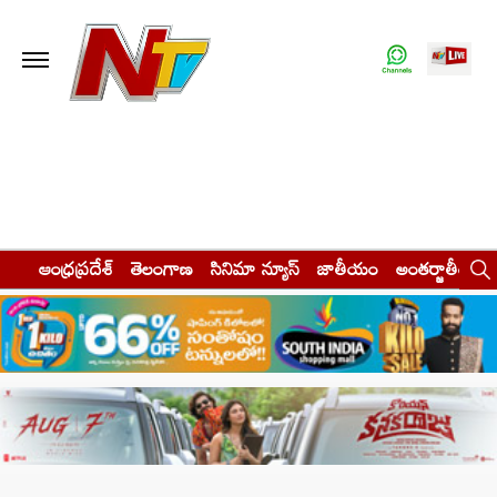
ఆంధ్రప్రదేశ్
తెలంగాణ
సినిమా న్యూస్
జాతీయం
అంతర్జాతీయం