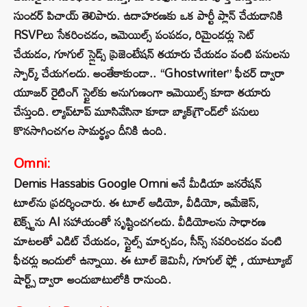
సుందర్ పిచాయ్ తెలిపారు. ఉదాహరణకు ఒక పార్టీ ప్లాన్ చేయడానికి
RSVPలు సేకరించడం, ఇమెయిల్స్ పంపడం, రిమైండర్లు సెట్
చేయడం, గూగుల్ స్లైడ్స్ ప్రెజెంటేషన్ తయారు చేయడం వంటి పనులను
స్పార్క్ చేయగలదు. అంతేకాకుండా.. “Ghostwriter” ఫీచర్ ద్వారా
యూజర్ రైటింగ్ స్టైల్‌కు అనుగుణంగా ఇమెయిల్స్ కూడా తయారు
చేస్తుంది. ల్యాప్‌టాప్ మూసివేసినా కూడా బ్యాక్‌గ్రౌండ్‌లో పనులు
కొనసాగించగల సామర్థ్యం దీనికి ఉంది.
Omni:
Demis Hassabis Google Omni అనే మీడియా జనరేషన్
టూల్‌ను ప్రదర్శించారు. ఈ టూల్ ఆడియో, వీడియో, ఇమేజెస్,
టెక్స్ట్‌ను AI సహాయంతో సృష్టించగలదు. వీడియోలను సాధారణ
మాటలతో ఎడిట్ చేయడం, స్టైల్స్ మార్చడం, సీన్స్ సవరించడం వంటి
ఫీచర్లు ఇందులో ఉన్నాయి. ఈ టూల్ జెమినీ, గూగుల్ ఫ్లో , యూట్యూబ్
షార్ట్స్ ద్వారా అందుబాటులోకి రానుంది.