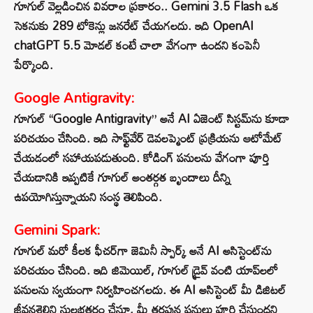
గూగుల్ వెల్లడించిన వివరాల ప్రకారం.. Gemini 3.5 Flash ఒక
సెకనుకు 289 టోకెన్లు జనరేట్ చేయగలదు. ఇది OpenAI
chatGPT 5.5 మోడల్ కంటే చాలా వేగంగా ఉందని కంపెనీ
పేర్కొంది.
Google Antigravity:
గూగుల్ “Google Antigravity” అనే AI ఏజెంట్ సిస్టమ్‌ను కూడా
పరిచయం చేసింది. ఇది సాఫ్ట్‌వేర్ డెవలప్మెంట్ ప్రక్రియను ఆటోమేట్
చేయడంలో సహాయపడుతుంది. కోడింగ్ పనులను వేగంగా పూర్తి
చేయడానికి ఇప్పటికే గూగుల్ అంతర్గత బృందాలు దీన్ని
ఉపయోగిస్తున్నాయని సంస్థ తెలిపింది.
Gemini Spark:
గూగుల్ మరో కీలక ఫీచర్‌గా జెమినీ స్పార్క్ అనే AI అసిస్టెంట్‌ను
పరిచయం చేసింది. ఇది జిమెయిల్, గూగుల్ డ్రైవ్ వంటి యాప్‌లలో
పనులను స్వయంగా నిర్వహించగలదు. ఈ AI అసిస్టెంట్ మీ డిజిటల్
జీవనశైలిని సులభతరం చేస్తూ, మీ తరఫున పనులు పూర్తి చేస్తుందని