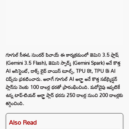
గూగుల్ సీఈఓ సుందర్ పిచాయ్ ఈ కార్యక్రమంలో జెమిని 3.5 ఫ్లాష్
(Gemini 3.5 Flash), జెమిని స్పార్క్ (Gemini Spark) అనే కొత్త
AI అసిస్టెంట్, డాక్స్ లైవ్ వాయిస్ టూల్స్, TPU 8t, TPU 8i AI
చిప్స్‌ను ప్రకటించారు. అలాగే గూగుల్ AI అల్ట్రా అనే కొత్త సబ్‌స్క్రిప్షన్
ప్లాన్‌ను నెలకు 100 డాలర్ల ధరతో ప్రారంభించింది. మరోవైపు ఇప్పటికే
ఉన్న టాప్-టియర్ అల్ట్రా ప్లాన్ ధరను 250 డాలర్ల నుంచి 200 డాలర్లకు
తగ్గించింది.
Also Read