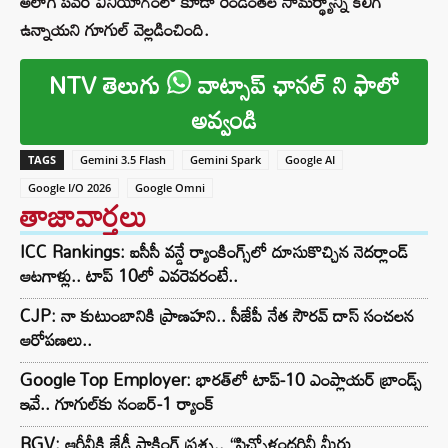
అలాగే పవర్ వినియోగంలో కూడా రెండింతల సామర్థ్యాన్ని కలిగి
ఉన్నాయని గూగుల్ వెల్లడించింది.
NTV తెలుగు
వాట్సాప్ ఛానల్ ని ఫాలో
అవ్వండి
TAGS
Gemini 3.5 Flash
Gemini Spark
Google AI
Google I/O 2026
Google Omni
తాజావార్తలు
ICC Rankings: ఐసీసీ వన్డే ర్యాంకింగ్స్‌లో దూసుకొచ్చిన నెదర్లాండ్
ఆటగాళ్లు.. టాప్ 10లో ఎవరెవరంటే..
CJP: నా కుటుంబానికి ప్రాణహని.. సీజేపీ నేత సౌరవ్ దాస్ సంచలన
ఆరోపణలు..
Google Top Employer: భారత్‌లో టాప్-10 ఎంప్లాయర్ బ్రాండ్స్
ఇవే.. గూగుల్‌కు నంబర్-1 ర్యాంక్
RGV: ఆర్జీవీకి జేడీ షాకింగ్ ప్రశ్న.. “పిచ్చోళ్లందరినీ మీరు