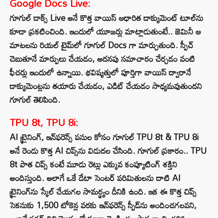
Google Docs Live:
గూగుల్ డాక్స్ Live అనే కొత్త వాయిస్ ఆధారిత డాక్యుమెంట్ టూల్‌ను
కూడా ప్రకటించింది. ఇందులో యూజర్లు మాట్లాడుతుంటే.. జెమినీ ఆ
మాటలను రియల్ టైమ్‌లో గూగుల్ Docs‌ గా మార్చుతుంది. స్పీచ్
చెబుతూనే మార్పులు చేయడం, అదనపు సమాచారం చేర్చడం వంటి
ఫీచర్లు ఇందులో ఉన్నాయి. భవిష్యత్తులో పూర్తిగా వాయిస్ ద్వారానే
డాక్యుమెంట్లను తయారు చేయడం, ఎడిట్ చేయడం సాధ్యమవుతుందని
గూగుల్ తెలిపింది.
TPU 8t, TPU 8i:
AI ట్రైనింగ్, ఇన్‌ఫరెన్స్ పనుల కోసం గూగుల్ TPU 8t & TPU 8i
అనే రెండు కొత్త AI చిప్స్‌ను విడుదల చేసింది. గూగుల్ ప్రకారం.. TPU
8t పాత చిప్స్ కంటే మూడు రెట్లు ఎక్కువ కంప్యూటింగ్ శక్తిని
అందిస్తుంది. అలాగే ఒకే డేటా సెంటర్ పరిమితులను దాటి AI
ట్రైనింగ్‌ను స్కేల్ చేయగల సామర్థ్యం దీనికి ఉంది. ఇక ఈ కొత్త చిప్స్
సెకనుకు 1,500 టోకెన్ల వరకు ఇన్‌ఫరెన్స్ స్పీడ్‌ను అందించగలవని,