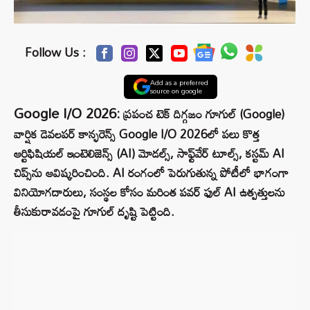
Follow Us :
Add as a preferred
source on google
Google I/O 2026:
ప్రపంచ టెక్ దిగ్గజం గూగుల్ (Google)
వార్షిక డెవలపర్ కాన్ఫరెన్స్ Google I/O 2026లో పలు కొత్త
ఆర్టిఫిషియల్ ఇంటెలిజెన్స్ (AI) మోడల్స్, సాఫ్ట్‌వేర్ టూల్స్, కస్టమ్ AI
చిప్స్‌ను ఆవిష్కరించింది. AI రంగంలో పెరుగుతున్న పోటీలో భాగంగా
వినియోగదారులు, సంస్థల కోసం మరింత పవర్ ఫుల్ AI ఉత్పత్తులను
తీసుకురావడంపై గూగుల్ దృష్టి పెట్టింది.