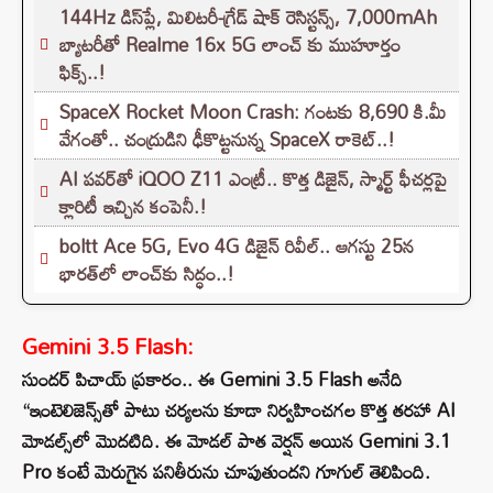
144Hz డిస్‌ప్లే, మిలిటరీ-గ్రేడ్ షాక్ రెసిస్టన్స్, 7,000mAh
బ్యాటరీతో Realme 16x 5G లాంచ్ కు ముహూర్తం
ఫిక్స్..!
SpaceX Rocket Moon Crash: గంటకు 8,690 కి.మీ
వేగంతో.. చంద్రుడిని ఢీకొట్టనున్న SpaceX రాకెట్‌..!
AI పవర్‌తో iQOO Z11 ఎంట్రీ.. కొత్త డిజైన్, స్మార్ట్ ఫీచర్లపై
క్లారిటీ ఇచ్చిన కంపెనీ.!
boltt Ace 5G, Evo 4G డిజైన్ రివీల్.. ఆగస్టు 25న
భారత్‌లో లాంచ్‌కు సిద్ధం..!
Gemini 3.5 Flash:
సుందర్ పిచాయ్ ప్రకారం.. ఈ Gemini 3.5 Flash అనేది
“ఇంటెలిజెన్స్‌తో పాటు చర్యలను కూడా నిర్వహించగల కొత్త తరహా AI
మోడల్స్‌లో మొదటిది. ఈ మోడల్ పాత వెర్షన్ అయిన Gemini 3.1
Pro కంటే మెరుగైన పనితీరును చూపుతుందని గూగుల్ తెలిపింది.