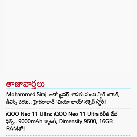
తాజావార్తలు
Mohammed Siraj: ఆటో డ్రైవర్ కొడుకు నుంచి స్టార్ బౌరల్,
డీఎస్పీ వరకు.. హైదరాబాద్ ‘మియా భాయ్’ సక్సెస్ స్టోరీ!
iQOO Neo 11 Ultra: iQOO Neo 11 Ultra రిలీజ్ డేట్
ఫిక్స్.. 9000mAh బ్యాటరీ, Dimensity 9500, 16GB
RAMతో!