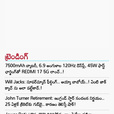
ట్రెండింగ్‌
7500mAh బ్యాటరీ, 6.9 అంగుళాల 120Hz డిస్‌ప్లే, 45W ఫాస్ట్
ఛార్జింగ్‌తో REDMI 17 5G లాంచ్..!
Will Jacks: సూపర్‌మ్యాన్ ఫీల్డింగ్.. అయ్యా బాబోయ్..! ఏంటి జాక్
క్యాచ్ ను అలా పట్టేశావ్.!
John Turner Retirement: ఇంగ్లండ్ స్టార్ సంచలన నిర్ణయం..
25 ఏళ్లకే క్రికెట్‌కు గుడ్‌బై.. కారణం తెలిస్తే షాక్!