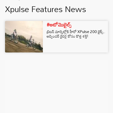
Xpulse Features News
#ఆటోమొబైల్స్
బ్రిటన్ మార్కెట్లోకి హీరో XPulse 200 బైక్స్..
అడ్వెంచర్ రైడర్ల కోసం కొత్త శక్తి!