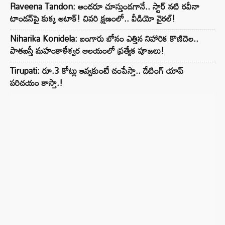
Raveena Tandon: అందరూ చూస్తుండగానే.. స్టార్ నటి రవీనా
టాండన్‌పై కుక్క అటాక్! చివరి క్షణంలో.. వీడియో వైరల్!
Niharika Konidela: బంగారు బోనం ఎత్తిన నిహారిక కొణిదెల..
పాతబస్తీ మహంకాళేశ్వర ఆలయంలో ప్రత్యేక పూజలు!
Tirupati: రూ.3 కోట్లు ఇవ్వకుంటే చంపేస్తా.. డేటింగ్ యాప్
పరిచయం కాస్తా.!