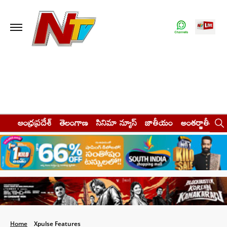
ఆంధ్రప్రదేశ్
తెలంగాణ
సినిమా న్యూస్
జాతీయం
అంతర్జాతీయం
Home
Xpulse Features