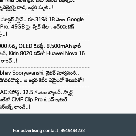
ాచెల్లెళ్లపై దాడి, ఇద్దరి మృతి..!
 మాస్టర్ ప్లాన్.. రూ.319కే 18 నెలల Google
Pro, 45GB హై-స్పీడ్ డేటా, అన్⁭లిమిటెడ్
స్..!
00 నిట్స్ OLED డిస్‌ప్లే, 8,500mAh భారీ
ాటరీ, Kirin 8020 చిప్‌తో Huawei Nova 16
లాంచ్..!
ibhav Sooryavanshi: వైభవ్ సూర్యవంశీ..
రెగిరిపడొద్దు.. ఆ ఇద్దరి కెరీర్ ఏమైందో తెలుసుకో!
C సపోర్ట్, 32.5 గంటల బ్యాటరీ, స్మార్ట్
ల్‌తో CMF Clip Pro ఓపెన్-ఇయర్
్‌బడ్స్ లాంచ్..!
For advertising contact :9949494238