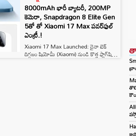
8000mAh భారీ బ్యాటరీ, 200MP
కెమెరా, Snapdragon 8 Elite Gen
5తో తో Xiaomi 17 Max పవర్‌ఫుల్
ఎంట్రీ.!
Xiaomi 17 Max Launched: చైనా టెక్
త
దిగ్గజం షియోమీ (Xiaomi) నుండి కొత్త ఫ్లాగ్‌షిప్
Sma
స్మార్ట్‌ఫోన్ ‘Xiaomi 17 Max’ లాంచ్‌ను
బ్ర
అధికారికంగా టీజ్ చేయడం ప్రారంభించింది.
Xiaomi 17 సిరీస్‌లో మళ్లీ ‘Max’ మోడల్‌ను
Ma
తీసుకొస్తుండటంతో టెక్ అభిమానుల్లో ఆసక్తి
తొల
పెరిగింది. భారీ డిస్‌ప్లే, పవర్‌ఫుల్ కెమెరా, బిగ్
కౌం
బ్యాటరీ వంటి ఫీచర్లతో ఈ ఫోన్ ప్రీమియం సెగ్మెంట్‌
లో రాబోతుంది. డిజైన్ పరంగా చూస్తే Xiaomi 17
All
మోడల్‌ను పోలి ఉండే ఈ…
వస్త
Ha
జయ