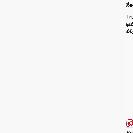
నేత
Tr
ప్ర
వచ్
ట్
Bea