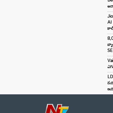
అన్న
Jio
AI 
కాల్
8,0
బ్య
SE 
Va
ఎగి
LDA
డయ
ఇయర