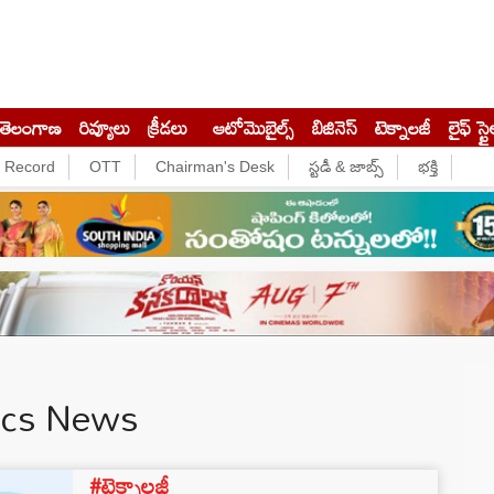
తెలంగాణ
రివ్యూలు
క్రీడలు
ఆటోమొబైల్స్
బిజినెస్‌
టెక్నాలజీ
లైఫ్ స్టై
e Record
OTT
Chairman's Desk
స్టడీ & జాబ్స్
భక్తి
ecs News
#టెక్నాలజీ