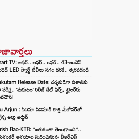
ాజావార్తలు
rt TV: ఆఫర్.. ఆఫర్.. ఆఫర్.. 43-ఇంచెస్
ాండెడ్ LED స్మార్ట్ టీవీలు సగం ధరకే.. త్వరపడండి
kutam Release Date: దర్శకుడిగా విశాల్‌కు
ి పరీక్ష.. ‘మకుటం’ రిలీజ్ డేట్ ఫిక్స్, ట్రైలర్‌కు
ట్‌డౌన్!
u Arjun : సినిమా సినిమాకి కొత్త మేకోవర్‌తో
ోన్న అల్లు అర్జున్
rish Rao-KTR: “బతుకంతా తెలంగాణది”..
శంకర్ ఆశయాల స్మరించుకున్న బీఆర్ఎస్