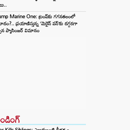
లు..
ump Marine One: ట్రంప్‌కు గగనతలంలో
మాదం?.. ప్రయాణిస్తున్న ‘మెరైన్ వన్’కు దగ్గరగా
చిన ప్యాసింజర్ విమానం
రెండింగ్‌
r Kills Siblings: ఎలుగుబంటి బీభత్సం..