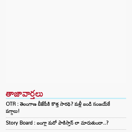
తాజావార్తలు
OTR : తెలంగాణ బీజేపీకి కొత్త సారథి? మళ్లీ బండి సంజయ్‌కే
పగ్గాలు!
Story Board : బంగ్లా మరో పాకిస్తాన్ లా మారుతుందా..?