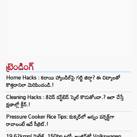
ట్రెండింగ్‌
Home Hacks : కడాయి హ్యాండిల్‌పై గట్టి జిడ్డా? ఈ చిట్కాలతో
కొత్తదానిలా మెరిపించండి.!
Cleaning Hacks : కిచెన్ డస్ట్‌బిన్ స్మెల్ కొడుతోందా.? ఇలా చేస్తే
క్షణాల్లో క్లీన్.!
Pressure Cooker Rice Tips: కుక్కర్‌లో అన్నం పర్ఫెక్ట్‌గా
రావాలంటే ఇదే సీక్రెట్.!
19.62kmpl మైలేజ్, 150hp టర్బో ఇంజిన్‌తో Volkswagen