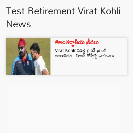
Test Retirement Virat Kohli
News
#అంతర్జాతీయ క్రీడలు
Virat Kohli: వరల్డ్‌ క్రికెట్ బ్రాండ్
అంబాసిడర్.. విరాట్‌ కోహ్లీపై ప్రశంసలు..