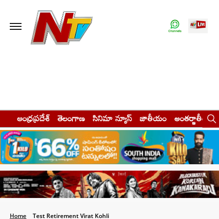
ఆంధ్రప్రదేశ్
తెలంగాణ
సినిమా న్యూస్
జాతీయం
అంతర్జాతీయం
Home
Test Retirement Virat Kohli