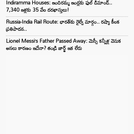
Indiramma Houses: ఇందిరమ్మ ఇండ్లకు ఫుల్ డిమాండ్..
7,340 ఇళ్లకు 35 వేల దరఖాస్తులు!
Russia-India Rail Route: భారత్‌కు రైల్వే మార్గం.. రష్యా కీలక
ప్రతిపాదన..
Lionel Messi’s Father Passed Away: మెస్సీ కన్నీళ్ల వెనుక
అసలు కారణం ఇదేనా? తండ్రి జార్జ్ ఇక లేరు