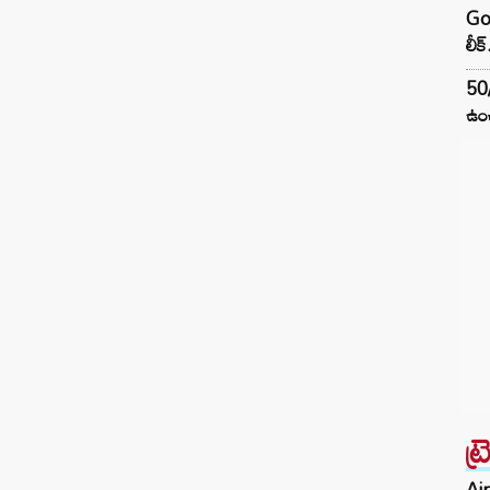
Goo
లీక్
50
ఉంచ
ట్
Air