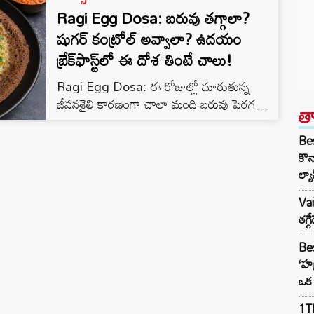
Ragi Egg Dosa: బరువు తగ్గాలా?
షుగర్ కంట్రోల్ అవ్వాలా? ఉదయం
బ్రేక్‌ఫాస్ట్‌లో ఈ దోశ తింటే చాలు!
Ragi Egg Dosa: ఈ రోజుల్లో మారుతున్న
జీవనశైలి కారణంగా చాలా మంది బరువు పెరగడం,
త
మధుమేహం వంటి సమస్యలతో బాధపడుతున్నారు.
ఇలాంటి వారు ఉదయం పూట ఎలాంటి బ్రేక్‌ఫాస్ట్
Bes
చేయాలా అని ఆలోచిస్తుంటారు. రోజూ తినే
కొన
నార్మల్‌గా డైలీ తినే బియ్యం పిండి దోశల కంటే,
ల్యా
ఆరోగ్యానికి ఎంతో మేలు చేసే రాగులతో దోశలు
Va
చేసుకుంటే అటు బరువు తగ్గడమే కాకుండా, ఇటు
తగ్
షుగర్ లెవెల్స్ కూడా కంట్రోల్‌లో ఉంటాయి. దానికి
కాస్త గుడ్డు కూడా…
Bes
‘హర
ఒక 
1TB