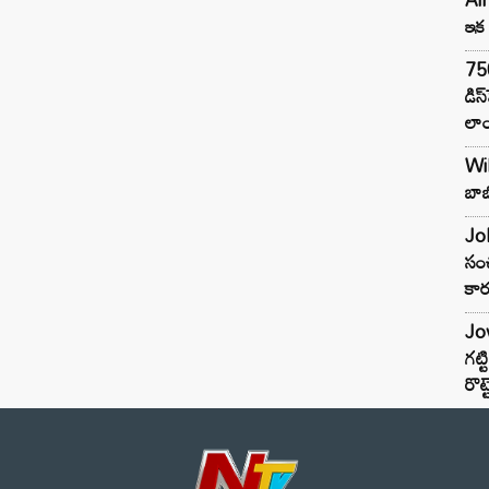
ఇక 
75
డిస
లాం
Wil
బాబ
Joh
సంచ
కార
Jow
గట్
రొట్