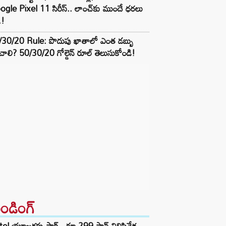
gle Pixel 11 సిరీస్.. లాంచ్⁭కు ముందే ధరలు
.!
/30/20 Rule: పొదుపు ఖాతాలో ఎంత డబ్బు
ాలి? 50/30/20 గోల్డెన్ రూల్ తెలుసుకోండి!
రెండింగ్‌
tel యూజర్లకు షాక్.. రూ.299 ప్లాన్ నిలిపివేత..