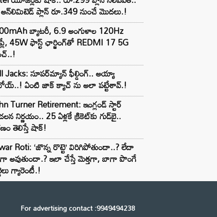
అన్‌లిమిటెడ్ ప్లాన్ రూ.349 నుంచే మొదలు.!
00mAh బ్యాటరీ, 6.9 అంగుళాల 120Hz
్‌ప్లే, 45W ఫాస్ట్ ఛార్జింగ్‌తో REDMI 17 5G
చ్..!
l Jacks: సూపర్‌మ్యాన్ ఫీల్డింగ్.. అయ్యా
ోయ్..! ఏంటి జాక్ క్యాచ్ ను అలా పట్టేశావ్.!
n Turner Retirement: ఇంగ్లండ్ స్టార్
లన నిర్ణయం.. 25 ఏళ్లకే క్రికెట్‌కు గుడ్‌బై..
ణం తెలిస్తే షాక్!
ar Roti: ‘జొన్న రొట్టె’ విరిగిపోతుందా..? లేదా
టిగా అవుతుందా.? ఇలా చేస్తే మెత్తగా, బాగా పొంగే
టెలు గ్యారెంటీ.!
For advertising contact :9949494238