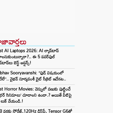
ాజావార్తలు
t AI Laptops 2026: AI ల్యాప్‌టాప్
ాలనుకుంటున్నారా?.. ఈ 5 పవర్‌ఫుల్
ప్‌టాప్‌లు బెస్ట్ ఆప్షన్స్!
ibhav Sooryavanshi: “ఫుడ్ విషయంలో
గేదేలే”.. వైభవ్ సూర్యవంశీ డైట్ సీక్రెట్ ఇదేనట..
t Horror Movies: వెన్నులో వణుకు పుట్టించే
్రర్ సినిమాలు’ చూడాలని ఉందా.? అయితే వీటిపై
లుక్ వేయండి.!
 వరకు స్టోరేజ్,120Hz డిస్‌ప్లే, Tensor G6తో