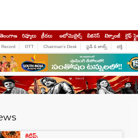
తెలంగాణ
రివ్యూలు
క్రీడలు
ఆటోమొబైల్స్
బిజినెస్‌
టెక్నాలజీ
లైఫ్ స్టై
e Record
OTT
Chairman's Desk
స్టడీ & జాబ్స్
భక్తి
News
#టిప్స్