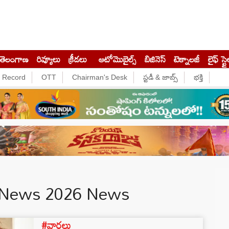
తెలంగాణ
రివ్యూలు
క్రీడలు
ఆటోమొబైల్స్
బిజినెస్‌
టెక్నాలజీ
లైఫ్ స్టై
e Record
OTT
Chairman's Desk
స్టడీ & జాబ్స్
భక్తి
 News 2026 News
#వార్తలు