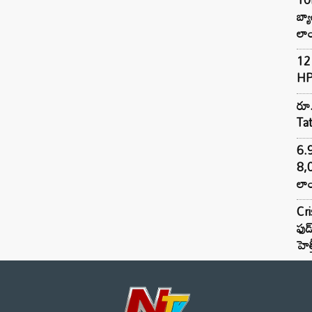
బ్
లాం
12 
HP
రూ.
Ta
6.
8,
లాం
Cr
ఫుడ
హెల