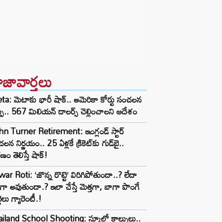
ాజావార్తలు
a: మెటాకు భారీ షాక్.. అమెరికా కోర్టు సంచలన
్పు.. 567 మిలియన్ డాలర్స్ చెల్లించాలని ఆదేశం
n Turner Retirement: ఇంగ్లండ్ స్టార్
లన నిర్ణయం.. 25 ఏళ్లకే క్రికెట్‌కు గుడ్‌బై..
ణం తెలిస్తే షాక్!
ar Roti: ‘జొన్న రొట్టె’ విరిగిపోతుందా..? లేదా
టిగా అవుతుందా.? ఇలా చేస్తే మెత్తగా, బాగా పొంగే
టెలు గ్యారెంటీ.!
iland School Shooting: స్కూల్లో కాల్పులు..