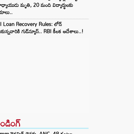
ధ్యాయుడు మృతి, 20 మంది విద్యార్థులకు
యాలు..
I Loan Recovery Rules: లోన్
ుకున్నవారికి గుడ్‌న్యూస్.. RBI కీలక ఆదేశాలు..!
రెండింగ్‌
mm డైనమిక్ డ్రైవర్లు, ANC, 48 గంటల