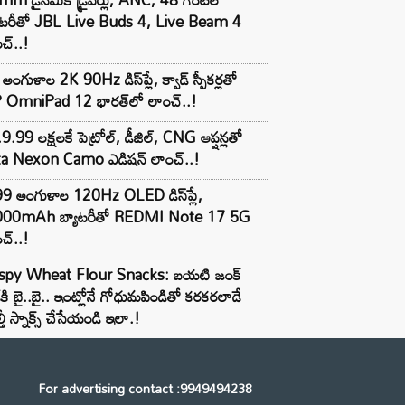
యాటరీతో JBL Live Buds 4, Live Beam 4
చ్..!
అంగుళాల 2K 90Hz డిస్‌ప్లే, క్వాడ్ స్పీకర్లతో
 OmniPad 12 భారత్‌లో లాంచ్..!
9.99 లక్షలకే పెట్రోల్, డీజిల్, CNG ఆప్షన్లతో
ta Nexon Camo ఎడిషన్ లాంచ్..!
99 అంగుళాల 120Hz OLED డిస్‌ప్లే,
000mAh బ్యాటరీతో REDMI Note 17 5G
చ్..!
ispy Wheat Flour Snacks: బయటి జంక్
్‌కి బై..బై.. ఇంట్లోనే గోధుమపిండితో కరకరలాడే
్తీ స్నాక్స్ చేసేయండి ఇలా.!
For advertising contact :9949494238