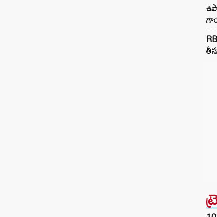
ఉపా
గా
RB
తీస
ట్
10