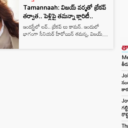
Tamannaah: విజయ్ వర్మతో బ్రేకప్
తర్వాత.. పెళ్లిపై తమన్నా క్లారిటీ..
ఇండస్ట్రీలో లవ్.. బ్రేకప్ లు కామన్. ఇందులో
భాగంగా సీనియర్ హీరోయిన్ తమన్న, విజయ్
వర్మల జంట ఎంత ఫేమస్ అయిందో అంతే త్వరగా
త
ముగిసిపోయింది. అప్పటి నుండి వీరి ప్రేమ
వ్యవహారాలపై తరచూ ఏదో ఒక వార్త సోషల్
Met
మీడియాలో వినిపిస్తూనే ఉంటుంది. అయితే తన
తీర
వ్యక్తిగత జీవితంపై వస్తున్న రూమర్లకు ఆమె
Joh
ఎప్పటికప్పుడు క్లారిటీ ఇస్తూనే ఉన్నప్పటికీ, తాజాగా
సంచ
ప్రేమ గురించి ఆమె చేసిన వ్యాఖ్యలు ఇప్పుడు నెట్టింట
కార
వైరల్ అవుతున్నాయి. జీవితంలో కేవలం…
Jow
గట్
రొట్
Tha