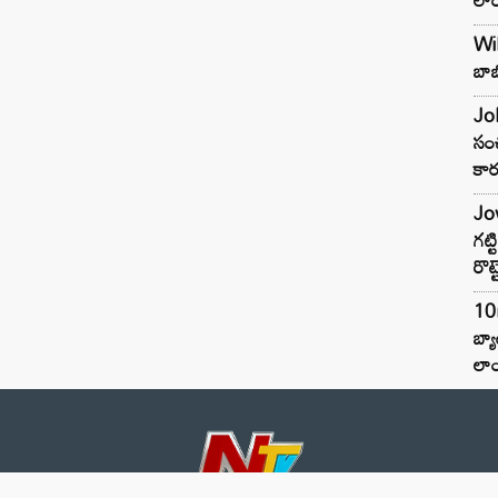
Wil
బాబ
Joh
సంచ
కార
Jow
గట్
రొట్
10
బ్
లాం