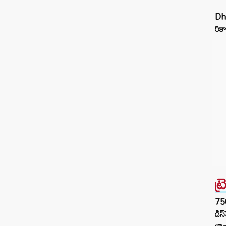
సర్వైవల్ థ్రిల్లర్ మూవీకి దేవాశీశ్ మకీజా దర్శకత్వం
Dhu
వహించారు.ఈ మూవీ ఇప్పుడు ఓటీటీలోకి
రికా
వచ్చింది.ప్రముఖ ఓటీటీ ప్లాట్ ఫామ్ అమెజాన్ ప్రైమ్
వీడియో లో అడుగుపెట్టిన ఈ మూవీ హిందీలో స్ట్రీమ్
అవుతుంది. అయితే, ప్రస్తుతం ఈ సినిమా
రూ.199…
ట్
75
డిస
లాం