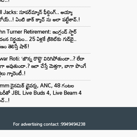
l Jacks: సూపర్‌మ్యాన్ ఫీల్డింగ్.. అయ్యా
ోయ్..! ఏంటి జాక్ క్యాచ్ ను అలా పట్టేశావ్.!
n Turner Retirement: ఇంగ్లండ్ స్టార్
లన నిర్ణయం.. 25 ఏళ్లకే క్రికెట్‌కు గుడ్‌బై..
ణం తెలిస్తే షాక్!
ar Roti: ‘జొన్న రొట్టె’ విరిగిపోతుందా..? లేదా
టిగా అవుతుందా.? ఇలా చేస్తే మెత్తగా, బాగా పొంగే
టెలు గ్యారెంటీ.!
mm డైనమిక్ డ్రైవర్లు, ANC, 48 గంటల
యాటరీతో JBL Live Buds 4, Live Beam 4
చ్..!
For advertising contact :9949494238
Email: digital@ntvnetwork.com