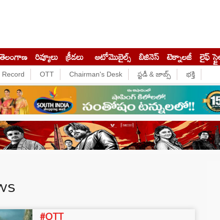
తెలంగాణ
రివ్యూలు
క్రీడలు
ఆటోమొబైల్స్
బిజినెస్‌
టెక్నాలజీ
లైఫ్ స్టై
e Record
OTT
Chairman's Desk
స్టడీ & జాబ్స్
భక్తి
ews
#OTT