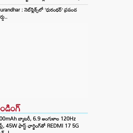
randhar : నెట్‌ఫ్లిక్స్‌లో ‘ధురంధర్’ ప్రపంచ
ర్డు..
రెండింగ్‌
00mAh బ్యాటరీ, 6.9 అంగుళాల 120Hz
్‌ప్లే, 45W ఫాస్ట్ ఛార్జింగ్‌తో REDMI 17 5G
చ్..!