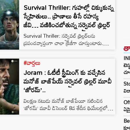
Survival Thriller: గుహల్లో చిక్కుకున్న
స్నేహితులు.. ప్రాణాలు తీసే రహస్య
జీవి… వణికించబోతున్న సర్వైవల్ థ్రిల్లర్‌
Survival Thriller: సర్వైవల్ థ్రిల్లర్‌లను
ప్రపంచవ్యాప్తంగా చాలా క్రేజీగా చూస్తుంటారు.
త
ప్రకృతి విపత్తులు, ఊహించని ప్రమాదాలు, ప్రాణాల
కోసం జరిగే పోరాటం వంటి ఎలిమెంట్స్ తో తెరకెక్కే
IN
#వార్తలు
ఈ సినిమాలు ప్రేక్షకులను చివరి నిమిషం వరకు సీట్
టెస్
Joram : ఓటీటీ స్ట్రీమింగ్ కు వచ్చేసిన
ఎడ్జ్ లో ఉంచుతాయి. ఇప్పుడు అలాంటి మరో
చూడ
థ్రిల్లింగ్ ఎలిమెంట్స్ ను అందించేందుకు హాలీవుడ్
మనోజ్ బాజ్‍పేయ్ సర్వైవల్ థ్రిల్లర్ మూవీ
Sto
చిత్రం ‘ది డెవిల్స్ మౌత్’ సిద్ధమైంది. కేథరిన్ న్యూటన్
‘జోరమ్’..
విద
ప్రధాన పాత్రలో నటించిన ఈ సర్వైవల్ థ్రిల్లర్ త్వరలో
విలక్షణ నటుడు మనోజ్ బాజ్‍పేయీ నటించిన
ఓటీటీలో నేరుగా ప్రేక్షకుల ముందుకు…
Off
‘జోరమ్’ మూవీ డిసెంబర్ 8వ తేదీన థియేటర్లలో
ఏమై
రిలీజై విమర్శకుల ప్రశంసలు అందుకుంది . పలు
Ben
అంతర్జాతీయ ఫిల్మ్స్ ఫెస్టివల్స్‌లో ప్రదర్శితమైన ఈ
కూర
సినిమా అందరిని ఎంతగానో ఆకట్టుకుంది.ఈ