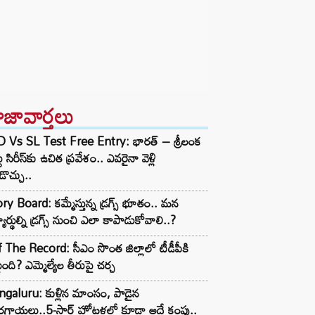
ాజావార్తలు
D Vs SL Test Free Entry: భారత్ – శ్రీలంక
టు సిరీస్‌కు ఉచిత ప్రవేశం.. ఎవరైనా వెళ్లి
ొచ్చు..
ry Board: కమ్మేస్తున్న డ్రగ్స్ భూతం.. మన
్యార్థుల్ని డ్రగ్స్ నుంచి ఎలా కాపాడుకోవాలి..?
 The Record: సీఎం సొంత జిల్లాలో టీడీపీకి
ంది? ఎమ్మెల్యేల తీరుపై చర్చ
galuru: కుళ్లిన మాంసం, పాడైన
గాయలు..5-స్టార్ హోటళ్లలో కూడా అదే కంపు..