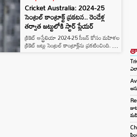
Cricket Australia: 2024-25
సెంట్రల్ కాంట్రాక్ట్‌ ప్రకటన.. రెండేళ్ల
తర్వాత జట్టులోకి స్టార్ ప్లేయర్
క్రికెట్ ఆస్ట్రేలియా 2024-25 సీజన్ కోసం మహిళల
క్రికెట్ జట్టు సెంట్రల్ కాంట్రాక్ట్‌ను ప్రకటించింది. సోఫీ
త
మోలినెక్స్ (Sophie Molineux) రెండు
సంవత్సరాల తర్వాత సెంట్రల్ కాంట్రాక్ట్‌కి తిరిగి
Tri
వచ్చింది. గత కొన్ని సిరీస్‌లలో మోలినెక్స్ ప్రదర్శన
ఎలా
అద్భుతంగా ఉంది. ఇటీవల ముగిసిన బంగ్లాదేశ్
Avi
పర్యటనలో కూడా, ఈ స్టార్ ఆల్ రౌండర్
ఆసు
అద్భుతమైన ఆట ఆడి ప్రశంసలు అందుకుంది.
Re
జుట్
మహ
Che
పిం