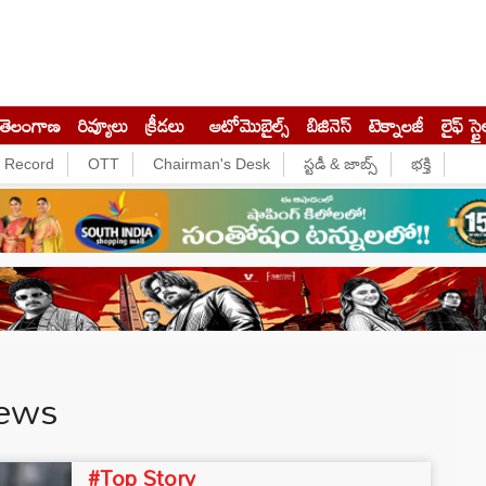
తెలంగాణ
రివ్యూలు
క్రీడలు
ఆటోమొబైల్స్
బిజినెస్‌
టెక్నాలజీ
లైఫ్ స్టై
e Record
OTT
Chairman's Desk
స్టడీ & జాబ్స్
భక్తి
News
#Top Story