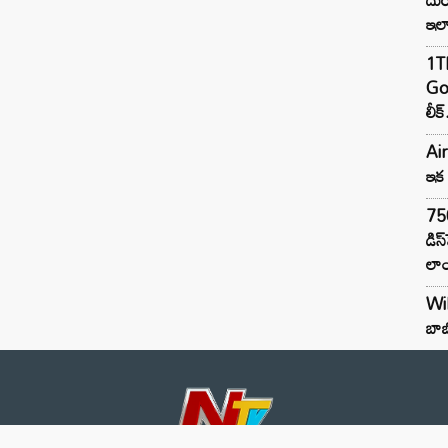
ఇల
1TB
Goo
లీక్
Air
ఇక 
75
డిస
లాం
Wil
బాబ