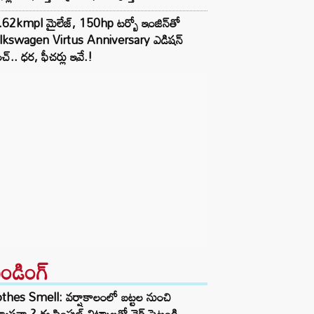
62kmpl మైలేజ్, 150hp టర్బో ఇంజిన్‌తో
lkswagen Virtus Anniversary ఎడిషన్
చ్.. ధర, ఫీచర్లు ఇవే.!
రెండింగ్‌
thes Smell: వర్షాకాలంలో బట్టల నుంచి
్వాసనా.? ఈ సింపుల్ చిట్కాలతో చెక్ పెట్టండి