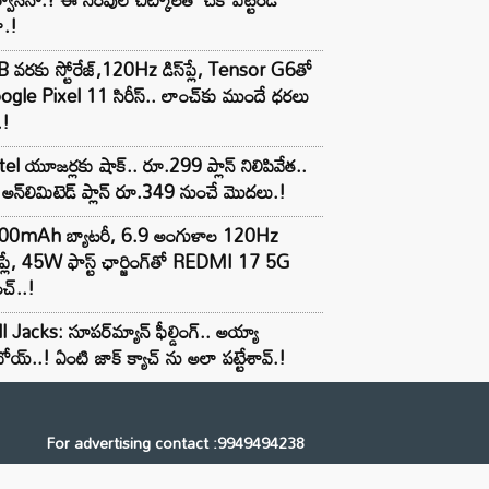
ా.!
 వరకు స్టోరేజ్,120Hz డిస్‌ప్లే, Tensor G6తో
gle Pixel 11 సిరీస్.. లాంచ్⁭కు ముందే ధరలు
.!
tel యూజర్లకు షాక్.. రూ.299 ప్లాన్ నిలిపివేత..
అన్‌లిమిటెడ్ ప్లాన్ రూ.349 నుంచే మొదలు.!
00mAh బ్యాటరీ, 6.9 అంగుళాల 120Hz
్‌ప్లే, 45W ఫాస్ట్ ఛార్జింగ్‌తో REDMI 17 5G
చ్..!
l Jacks: సూపర్‌మ్యాన్ ఫీల్డింగ్.. అయ్యా
ోయ్..! ఏంటి జాక్ క్యాచ్ ను అలా పట్టేశావ్.!
For advertising contact :9949494238
Email: digital@ntvnetwork.com