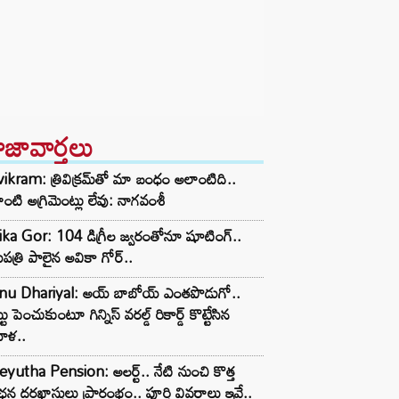
ాజావార్తలు
vikram: త్రివిక్రమ్‌తో మా బంధం అలాంటిది..
ంటి అగ్రిమెంట్లు లేవు: నాగవంశీ
ka Gor: 104 డిగ్రీల జ్వరంతోనూ షూటింగ్..
పత్రి పాలైన అవికా గోర్..
nu Dhariyal: అయ్ బాబోయ్ ఎంతపొడుగో..
టు పెంచుకుంటూ గిన్నిస్ వరల్డ్ రికార్డ్ కొట్టేసిన
ిళ..
yutha Pension: అలర్ట్.. నేటి నుంచి కొత్త
ఛన్ల దరఖాస్తులు ప్రారంభం.. పూర్తి వివరాలు ఇవే..