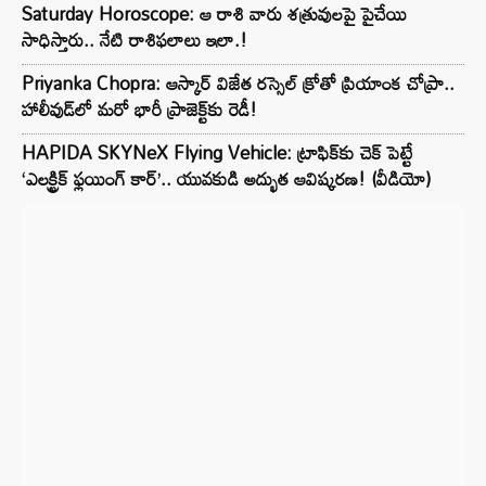
Saturday Horoscope: ఆ రాశి వారు శత్రువులపై పైచేయి
సాధిస్తారు.. నేటి రాశిఫలాలు ఇలా.!
Priyanka Chopra: ఆస్కార్ విజేత రస్సెల్ క్రోతో ప్రియాంక చోప్రా..
హాలీవుడ్‌లో మరో భారీ ప్రాజెక్ట్‌కు రెడీ!
HAPIDA SKYNeX Flying Vehicle: ట్రాఫిక్‌కు చెక్ పెట్టే
‘ఎలక్ట్రిక్ ఫ్లయింగ్ కార్’.. యువకుడి అద్భుత ఆవిష్కరణ! (వీడియో)