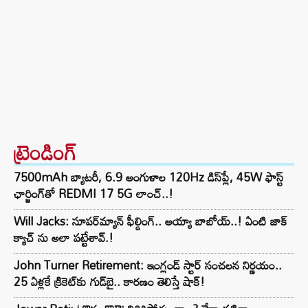
ట్రెండింగ్‌
7500mAh బ్యాటరీ, 6.9 అంగుళాల 120Hz డిస్‌ప్లే, 45W ఫాస్ట్
ఛార్జింగ్‌తో REDMI 17 5G లాంచ్..!
Will Jacks: సూపర్‌మ్యాన్ ఫీల్డింగ్.. అయ్యా బాబోయ్..! ఏంటి జాక్
క్యాచ్ ను అలా పట్టేశావ్.!
John Turner Retirement: ఇంగ్లండ్ స్టార్ సంచలన నిర్ణయం..
25 ఏళ్లకే క్రికెట్‌కు గుడ్‌బై.. కారణం తెలిస్తే షాక్!