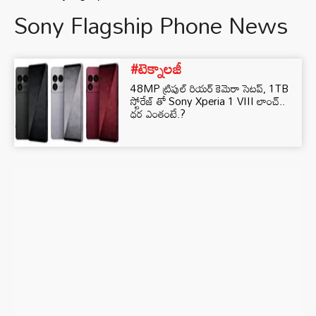
Sony Flagship Phone News
#టెక్నాలజీ
48MP ట్రిపుల్ రియర్ కెమెరా సెటప్, 1TB
స్టోరేజ్ తో Sony Xperia 1 VIII లాంచ్..
ధర ఎంతంటే.?