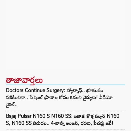
తాజావార్తలు
Doctors Continue Surgery: హ్యాట్సాఫ్.. భూకంపం
వణికించినా.. పేషెంట్ ప్రాణాల కోసం కదలని వైద్యులు! వీడియో
వైరల్..
Bajaj Pulsar N160 S N160 SS: బజాజ్ కొత్త పల్సర్ N160
S, N160 SS విడుదల.. 4-వాల్వ్ ఇంజన్, ధరలు, ఫీచర్లు ఇవే!