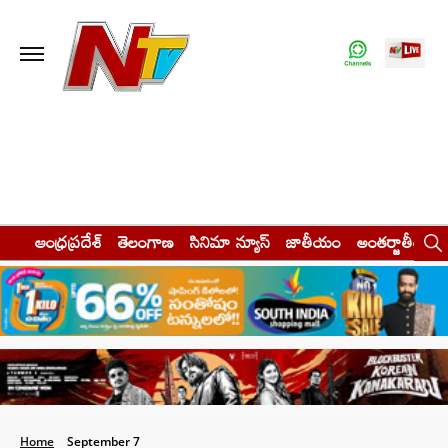
ఆంధ్రప్రదేశ్
తెలంగాణ
సినిమా న్యూస్
జాతీయం
అంతర్జాతీయం
Home
September 7