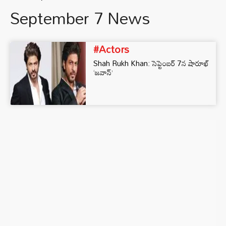
September 7 News
#Actors
Shah Rukh Khan: సెప్టెంబ‌ర్ 7న షారూఖ్
‘జవాన్’