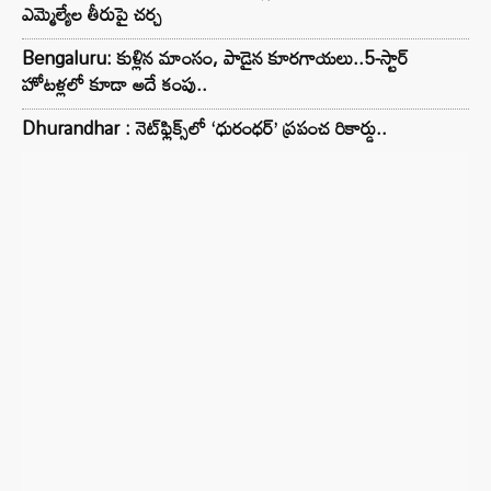
ఎమ్మెల్యేల తీరుపై చర్చ
Bengaluru: కుళ్లిన మాంసం, పాడైన కూరగాయలు..5-స్టార్
హోటళ్లలో కూడా అదే కంపు..
Dhurandhar : నెట్‌ఫ్లిక్స్‌లో ‘ధురంధర్’ ప్రపంచ రికార్డు..