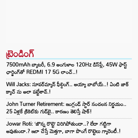
ట్రెండింగ్‌
7500mAh బ్యాటరీ, 6.9 అంగుళాల 120Hz డిస్‌ప్లే, 45W ఫాస్ట్
ఛార్జింగ్‌తో REDMI 17 5G లాంచ్..!
Will Jacks: సూపర్‌మ్యాన్ ఫీల్డింగ్.. అయ్యా బాబోయ్..! ఏంటి జాక్
క్యాచ్ ను అలా పట్టేశావ్.!
John Turner Retirement: ఇంగ్లండ్ స్టార్ సంచలన నిర్ణయం..
25 ఏళ్లకే క్రికెట్‌కు గుడ్‌బై.. కారణం తెలిస్తే షాక్!
Jowar Roti: ‘జొన్న రొట్టె’ విరిగిపోతుందా..? లేదా గట్టిగా
అవుతుందా.? ఇలా చేస్తే మెత్తగా, బాగా పొంగే రొట్టెలు గ్యారెంటీ.!