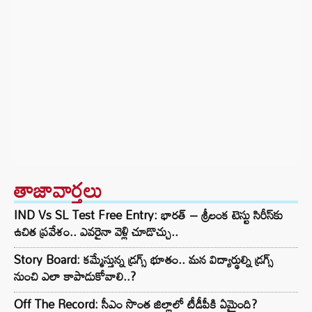
తాజావార్తలు
IND Vs SL Test Free Entry: భారత్ – శ్రీలంక టెస్టు సిరీస్‌కు
ఉచిత ప్రవేశం.. ఎవరైనా వెళ్లి చూడొచ్చు..
Story Board: కమ్మేస్తున్న డ్రగ్స్ భూతం.. మన విద్యార్థుల్ని డ్రగ్స్
నుంచి ఎలా కాపాడుకోవాలి..?
Off The Record: సీఎం సొంత జిల్లాలో టీడీపీకి ఏమైంది?