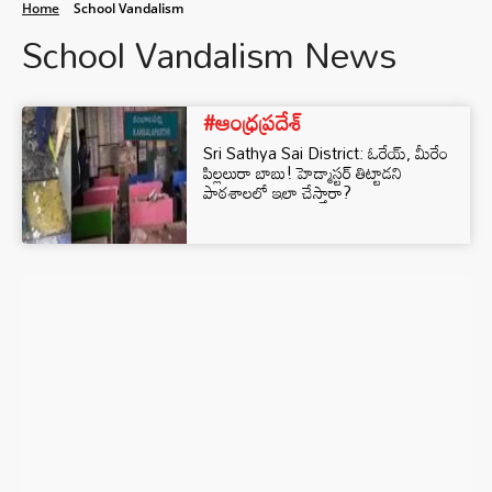
Home
School Vandalism
School Vandalism News
#ఆంధ్రప్రదేశ్
Sri Sathya Sai District: ఓరేయ్, మీరేం
పిల్లలురా బాబు! హెడ్మాస్టర్ తిట్టాడని
పాఠశాలలో ఇలా చేస్తారా?