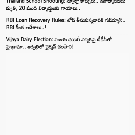
Thailand School Shooting: స్కూల్లో కాల్పులు.. ఉపాధ్యాయుడు
మృతి, 20 మంది విద్యార్థులకు గాయాలు..
RBI Loan Recovery Rules: లోన్ తీసుకున్నవారికి గుడ్‌న్యూస్..
RBI కీలక ఆదేశాలు..!
Vijaya Dairy Election: విజయ డెయిరీ ఎన్నికపై టీడీపీలో
హైడ్రామా.. ఆస్పత్రిలో చైర్మన్ చలసాని!