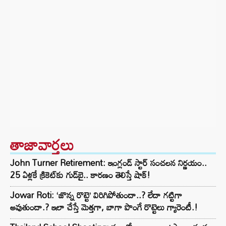
తాజావార్తలు
John Turner Retirement: ఇంగ్లండ్ స్టార్ సంచలన నిర్ణయం..
25 ఏళ్లకే క్రికెట్‌కు గుడ్‌బై.. కారణం తెలిస్తే షాక్!
Jowar Roti: ‘జొన్న రొట్టె’ విరిగిపోతుందా..? లేదా గట్టిగా
అవుతుందా.? ఇలా చేస్తే మెత్తగా, బాగా పొంగే రొట్టెలు గ్యారెంటీ.!