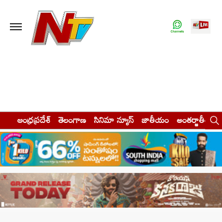
ఆంధ్రప్రదేశ్
తెలంగాణ
సినిమా న్యూస్
జాతీయం
అంతర్జాతీయం