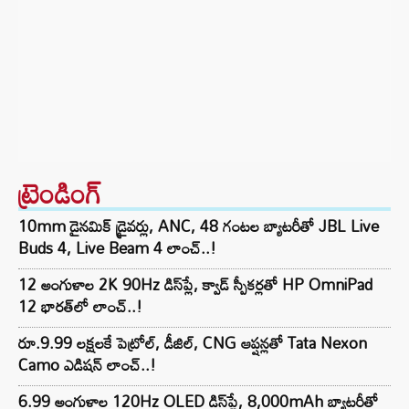
ట్రెండింగ్‌
10mm డైనమిక్ డ్రైవర్లు, ANC, 48 గంటల బ్యాటరీతో JBL Live
Buds 4, Live Beam 4 లాంచ్..!
12 అంగుళాల 2K 90Hz డిస్‌ప్లే, క్వాడ్ స్పీకర్లతో HP OmniPad
12 భారత్‌లో లాంచ్..!
రూ.9.99 లక్షలకే పెట్రోల్, డీజిల్, CNG ఆప్షన్లతో Tata Nexon
Camo ఎడిషన్ లాంచ్..!
6.99 అంగుళాల 120Hz OLED డిస్‌ప్లే, 8,000mAh బ్యాటరీతో