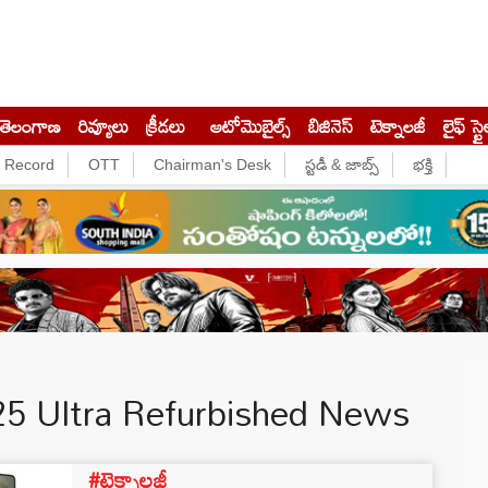
తెలంగాణ
రివ్యూలు
క్రీడలు
ఆటోమొబైల్స్
బిజినెస్‌
టెక్నాలజీ
లైఫ్ స్టై
e Record
OTT
Chairman's Desk
స్టడీ & జాబ్స్
భక్తి
5 Ultra Refurbished News
#టెక్నాలజీ