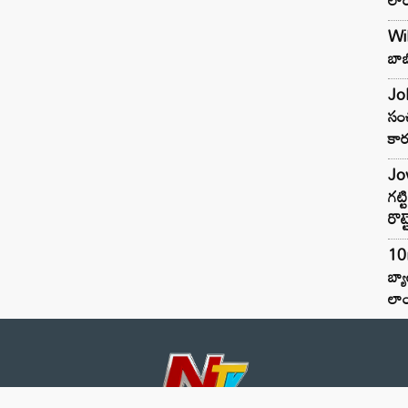
Wil
బాబ
Joh
సంచ
కార
Jow
గట్
రొట్
10
బ్
లాం