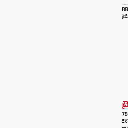
RB
క్రె
ట్
75
డిస
లాం