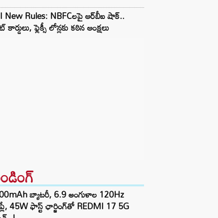
I New Rules: NBFCలపై ఆర్‌బీఐ షాక్..
డిట్ కార్డులు, ఫ్లెక్సీ లోన్లకు కఠిన ఆంక్షలు
రెండింగ్‌
00mAh బ్యాటరీ, 6.9 అంగుళాల 120Hz
్‌ప్లే, 45W ఫాస్ట్ ఛార్జింగ్‌తో REDMI 17 5G
చ్..!