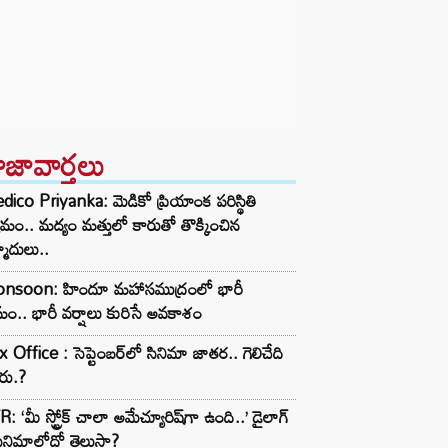
ాజావార్తలు
ico Priyanka: మెడికో ప్రియాంక పరిస్థితి
మం.. మద్యం మత్తులో కారుతో తొక్కించిన
మాదులు..
nsoon: హిందూ మహాసముద్రంలో భారీ
ం.. భారీ వర్షాలు కురిసే అవకాశం
 Office : సెప్టెంబర్‌లో సినిమా జాతర.. గెలిచేది
రు.?
: ‘మీ స్ట్రోక్ చాలా అమేచ్యూరిష్‌గా ఉంది..’ డైలాగ్
ినిమాలోదో తెలుసా?