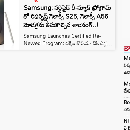
Samsung: సర్టిఫైడ్ రీ-న్యూడ్ ప్రోగ్రామ్‌
తో రిఫర్బిష్డ్ గెలాక్సీ S25, గెలాక్సీ A56
మోడళ్లను తీసుకొచ్చిన శాంసంగ్..!
Samsung Launches Certified Re-
Newed Program: దక్షిణ కొరియా టెక్ దిగ్గజం
త
శాంసంగ్ (Samsung) భారత మార్కెట్లో కొత్తగా
‘సర్టిఫైడ్ రీ-న్యూడ్’ ప్రోగ్రామ్‌ను ప్రారంభించింది. ఈ
Med
కార్యక్రమం ద్వారా రిఫర్బిష్డ్ గెలాక్సీ స్మార్ట్‌ఫోన్లను
విష
వినియోగదారులకు తక్కువ ధరల్లో అందుబాటులోకి
ఉన్
తీసుకొచ్చింది. ప్రస్తుతం ఈ ప్రోగ్రామ్‌లో ఫ్లాగ్‌షిప్
Mo
గెలాక్సీ S25 సిరీస్‌తో పాటు మిడ్ రేంజ్
మేఘ
వినియోగదారులకు చెందిన గెలాక్సీ A సిరీస్ మోడళ్లు
కూడా ఉన్నాయి. ఈ ప్రోగ్రామ్ కింద అందిస్తున్న అన్ని
Box
స్మార్ట్‌ఫోన్లు పూర్తిస్థాయి పరీక్షలు,…
ఎవ
NTR
ఏ స