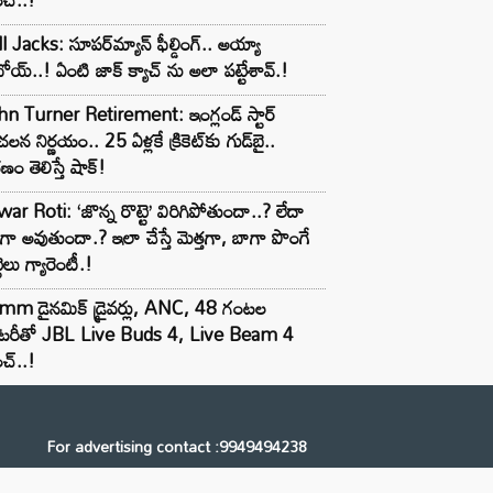
l Jacks: సూపర్‌మ్యాన్ ఫీల్డింగ్.. అయ్యా
ోయ్..! ఏంటి జాక్ క్యాచ్ ను అలా పట్టేశావ్.!
n Turner Retirement: ఇంగ్లండ్ స్టార్
లన నిర్ణయం.. 25 ఏళ్లకే క్రికెట్‌కు గుడ్‌బై..
ణం తెలిస్తే షాక్!
ar Roti: ‘జొన్న రొట్టె’ విరిగిపోతుందా..? లేదా
టిగా అవుతుందా.? ఇలా చేస్తే మెత్తగా, బాగా పొంగే
టెలు గ్యారెంటీ.!
mm డైనమిక్ డ్రైవర్లు, ANC, 48 గంటల
యాటరీతో JBL Live Buds 4, Live Beam 4
చ్..!
For advertising contact :9949494238
Email: digital@ntvnetwork.com