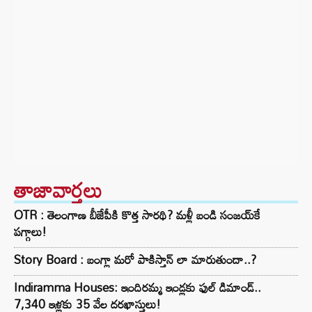
తాజావార్తలు
OTR : తెలంగాణ బీజేపీకి కొత్త సారథి? మళ్లీ బండి సంజయ్‌కే
పగ్గాలు!
Story Board : బంగ్లా మరో పాకిస్తాన్ లా మారుతుందా..?
Indiramma Houses: ఇందిరమ్మ ఇండ్లకు ఫుల్ డిమాండ్..
7,340 ఇళ్లకు 35 వేల దరఖాస్తులు!