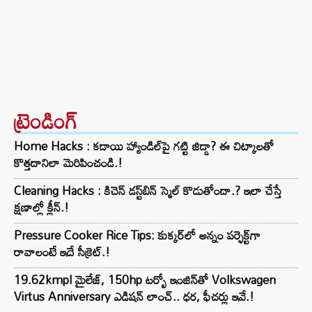
ట్రెండింగ్‌
Home Hacks : కడాయి హ్యాండిల్‌పై గట్టి జిడ్డా? ఈ చిట్కాలతో
కొత్తదానిలా మెరిపించండి.!
Cleaning Hacks : కిచెన్ డస్ట్‌బిన్ స్మెల్ కొడుతోందా.? ఇలా చేస్తే
క్షణాల్లో క్లీన్.!
Pressure Cooker Rice Tips: కుక్కర్‌లో అన్నం పర్ఫెక్ట్‌గా
రావాలంటే ఇదే సీక్రెట్.!
19.62kmpl మైలేజ్, 150hp టర్బో ఇంజిన్‌తో Volkswagen
Virtus Anniversary ఎడిషన్ లాంచ్.. ధర, ఫీచర్లు ఇవే.!