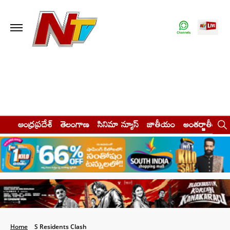
ఆంధ్రప్రదేశ్
తెలంగాణ
సినిమా న్యూస్
జాతీయం
అంతర్జాతీయం
Home
S Residents Clash