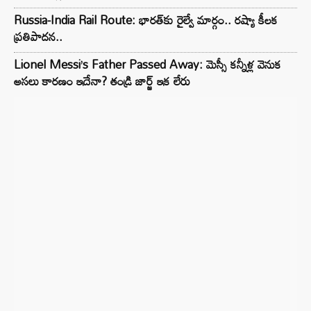
Russia-India Rail Route: భారత్‌కు రైల్వే మార్గం.. రష్యా కీలక
ప్రతిపాదన..
Lionel Messi’s Father Passed Away: మెస్సీ కన్నీళ్ల వెనుక
అసలు కారణం ఇదేనా? తండ్రి జార్జ్ ఇక లేరు