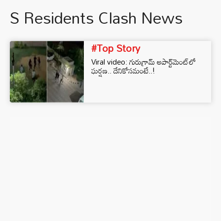
S Residents Clash News
#Top Story
Viral video: గురుగ్రామ్ అపార్ట్‌మెంట్‌లో
ఘర్షణ.. దేనికోసమంటే..!