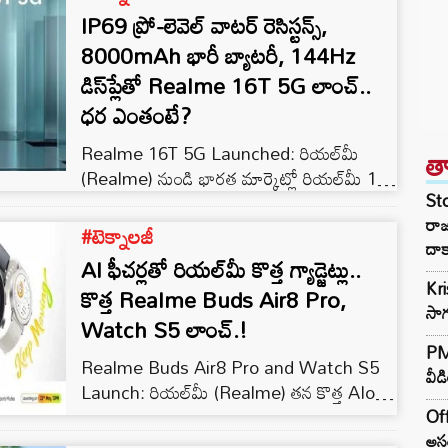
IP69 ప్రో-లెవెల్ వాటర్ రెసిస్టన్స్,
8000mAh భారీ బ్యాటరీ, 144Hz
డిస్‌ప్లేతో Realme 16T 5G లాంచ్..
ధర ఎంతంటే?
Realme 16T 5G Launched: రియల్‌మీ
త
(Realme) నుండి భారత మార్కెట్లో రియల్‌మీ 16T
St
5G (Realme 16T 5G)ను లాంచ్ చేసింది. ఈ
రా
ఫోన్ “All-Star Battery. Superstar
#టెక్నాలజీ
దాక
Portraits” అనే ట్యాగ్‌లైన్‌తో మార్కెట్లోకి
AI ఫీచర్లతో రియల్‌మీ కొత్త గ్యాడ్జెట్లు..
అడుగుపెట్టింది. ఈ స్మార్ట్ ఫోన్ “Gleaming
Kr
కొత్త Realme Buds Air8 Pro,
Wings Design” తో రూపొందించబడింది. వెనుక
సాగ
Watch S5 లాంచ్.!
భాగంలో లైట్ పడినప్పుడు కలర్ షేడ్స్ మారుతూ
కనిపించే ప్రత్యేక డిజైన్ ఈ ఫోన్‌కు స్టైలిష్ లుక్‌ను
PM 
Realme Buds Air8 Pro and Watch S5
ఇస్తుంది. ఈ ఫోన్‌కు IP69 ప్రో-లెవెల్ వాటర్…
వీడ
Launch: రియల్‌మీ (Realme) తన కొత్త AIoT
డివైస్‌ల లాంచ్ తేదీని అధికారికంగా ప్రకటించింది.
Off
రియల్‌మీ కొత్తగా తీసుకురానున్న రియల్‌మీ బడ్స్
అసం