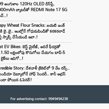
99 అంగుళాల 120Hz OLED డిస్‌ప్లే,
000mAh బ్యాటరీతో REDMI Note 17 5G
చ్..!
ispy Wheat Flour Snacks: బయటి జంక్
్‌కి బై..బై.. ఇంట్లోనే గోధుమపిండితో కరకరలాడే
్తీ స్నాక్స్ చేసేయండి ఇలా.!
t EV Bikes: బెస్ట్ మైలేజ్, అదిరే ఫీచర్లతో
.1.50 లక్షలలోపు కొనుగోలు చేయగల టాప్-5
బైక్‌లు ఇదిగో..!
redible Story: దేశవాళీ క్రికెట్‌లో 9 వేల రన్స్..
ిండియా డెబ్యూలోనే హాఫ్ సెంచరీ.. కానీ అడ్రస్
కుండా పోయిన ఓపెనర్!
For advertising contact :9949494238
Email: digital@ntvnetwork.com