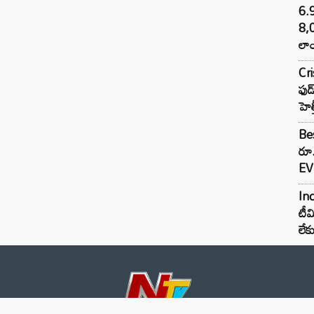
6.
8,
లాం
Cr
ఫుడ
హెల
Bes
రూ
EV 
Inc
టీమ
లే