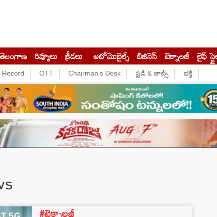
తెలంగాణ
రివ్యూలు
క్రీడలు
ఆటోమొబైల్స్
బిజినెస్‌
టెక్నాలజీ
లైఫ్ స్టై
e Record
OTT
Chairman's Desk
స్టడీ & జాబ్స్
భక్తి
ws
#టెక్నాలజీ