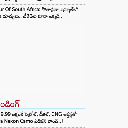
r Of South Africa: సౌతాఫ్రికా షెడ్యూల్‌లో
క మార్పులు.. టీ20లు కూడా అక్కడే..
రెండింగ్‌
9.99 లక్షలకే పెట్రోల్, డీజిల్, CNG ఆప్షన్లతో
ta Nexon Camo ఎడిషన్ లాంచ్..!