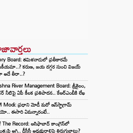
ాజావార్తలు
ory Board: తమిళనాడులో ప్రతీకారమే
జకీయమా..? కరుణ, జయ దగ్గర నుంచి విజయ్
ా అదే తీరా..?
ishna River Management Board: శ్రీశైలం,
ర్ నీటిపై ఏపీ కీలక ప్రతిపాదన.. కేఆర్ఎంబీకి లేఖ
Modi: ప్రధాని మోడీ మరో ఇన్‌స్టాగ్రామ్
ియో.. ఈసారి ఏమన్నారంటే..
 The Record: ఆసిఫాబాద్ కాంగ్రెస్‌లో
తృప్తి అగ్గి.. డీసీసీ అధ్యక్షురాలిపై తిరుగుబాటు?