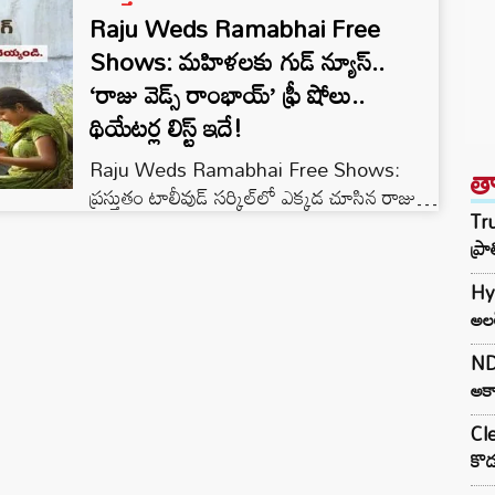
Raju Weds Ramabhai Free
Shows: మహిళలకు గుడ్ న్యూస్..
‘రాజు వెడ్స్ రాంభాయ్’ ఫ్రీ షోలు..
థియేటర్ల లిస్ట్ ఇదే!
Raju Weds Ramabhai Free Shows:
త
ప్రస్తుతం టాలీవుడ్ సర్కిల్‌లో ఎక్కడ చూసిన రాజు
Tru
వెడ్స్ రాంభాయ్ సినిమా చర్చే జరుగుతుంది. చిన్న
ప్ర
సినిమాగా విడుదలై ‘రూరల్ కల్ట్ బ్లాక్‌బస్టర్’గా
దూసుకుపోతున్న చిత్రం ‘రాజు వెడ్స్ రాంభాయ్’.
Hy
తెలంగాణ పల్లెటూరి నేపథ్యంలో స్వచ్ఛమైన
అలర
ప్రేమకథగా తెరకెక్కిన ఈ చిత్రం, ప్రస్తుతం
థియేటర్లలో విజయవంతంగా ప్రదర్శితమవుతోంది.
NDA
ఈ సినిమాకు సాయిలు కంపటి దర్శకత్వం
అకా
వహించగా, వేణు ఉడుగుల, రాహుల్ మోపిదేవి
Cle
నిర్మించారు. దీనికి సురేష్ బొబ్బిలి సంగీతం
కొడ
అందించారు.…