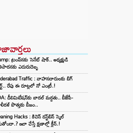
ాజావార్తలు
mp: ట్రంప్‌నకు సెనేట్ షాక్.. అధ్యక్షుడి
ాతిపాదనకు ఎదురుదెబ్బ
derabad Traffic : వాహనదారులకు బిగ్
్ట్.. రేపు ఈ రూట్లలో నో ఎంట్రీ.!
: డీలిమిటేషన్‌కు బాదల్ మద్దతు.. బీజేపీ-
లీదళ్ పొత్తుకు బీజం..
aning Hacks : కిచెన్ డస్ట్‌బిన్ స్మెల్
ుతోందా.? ఇలా చేస్తే క్షణాల్లో క్లీన్.!