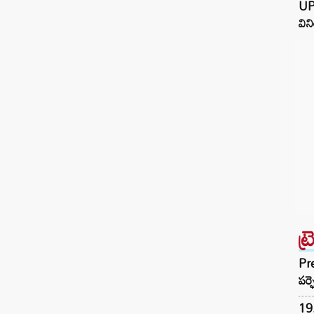
UP
విన
ట్
Pre
పర్ఫ
19.