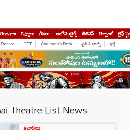
తెలంగాణ
రివ్యూలు
క్రీడలు
ఆటోమొబైల్స్
బిజినెస్‌
టెక్నాలజీ
లైఫ్ స్టై
e Record
OTT
Chairman's Desk
స్టడీ & జాబ్స్
భక్తి
i Theatre List News
#వార్తలు