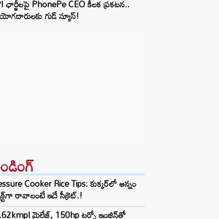
I ఛార్జీలపై PhonePe CEO కీలక ప్రకటన..
ియోగదారులకు గుడ్ న్యూస్!
రెండింగ్‌
ssure Cooker Rice Tips: కుక్కర్‌లో అన్నం
ెక్ట్‌గా రావాలంటే ఇదే సీక్రెట్.!
62kmpl మైలేజ్, 150hp టర్బో ఇంజిన్‌తో