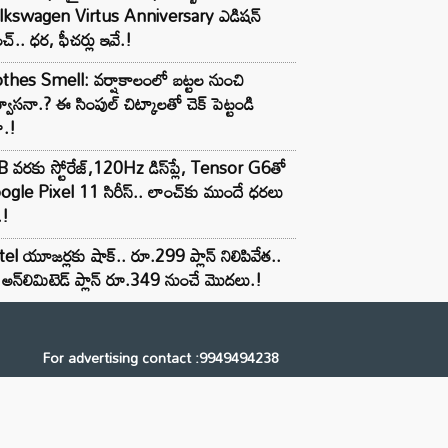
lkswagen Virtus Anniversary ఎడిషన్
చ్.. ధర, ఫీచర్లు ఇవే.!
thes Smell: వర్షాకాలంలో బట్టల నుంచి
్వాసనా.? ఈ సింపుల్ చిట్కాలతో చెక్ పెట్టండి
ా.!
 వరకు స్టోరేజ్,120Hz డిస్‌ప్లే, Tensor G6తో
gle Pixel 11 సిరీస్.. లాంచ్⁭కు ముందే ధరలు
.!
tel యూజర్లకు షాక్.. రూ.299 ప్లాన్ నిలిపివేత..
అన్‌లిమిటెడ్ ప్లాన్ రూ.349 నుంచే మొదలు.!
For advertising contact :9949494238
Email: digital@ntvnetwork.com