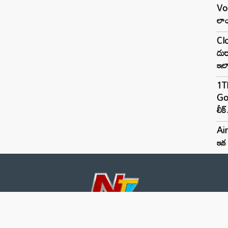
Vo
లాం
Clo
దుర
ఇల
1TB
Goo
లీక్
Air
ఇక 