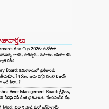
ాజావార్తలు
men’s Asia Cup 2026: మరోసారి
డనున్న భారత్, పాకిస్థాన్.. మహిళల ఆసియా కప్
్యూల్ రిలీజ్
ory Board: తమిళనాడులో ప్రతీకారమే
జకీయమా..? కరుణ, జయ దగ్గర నుంచి విజయ్
ా అదే తీరా..?
ishna River Management Board: శ్రీశైలం,
ర్ నీటిపై ఏపీ కీలక ప్రతిపాదన.. కేఆర్ఎంబీకి లేఖ
Modi: ప్రధాని మోడీ మరో ఇన్‌స్టాగ్రామ్