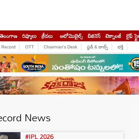
తెలంగాణ
రివ్యూలు
క్రీడలు
ఆటోమొబైల్స్
బిజినెస్‌
టెక్నాలజీ
లైఫ్ స్టై
e Record
OTT
Chairman's Desk
స్టడీ & జాబ్స్
భక్తి
Record News
#IPL 2026