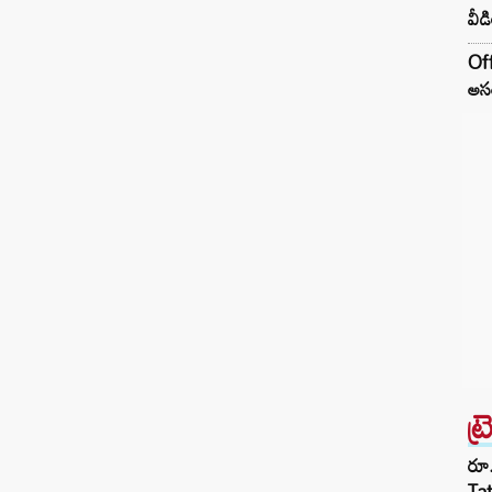
వీడ
Off
అసం
ట్
రూ.
Ta