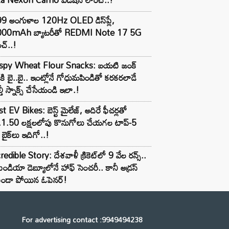
99 అంగుళాల 120Hz OLED డిస్‌ప్లే,
000mAh బ్యాటరీతో REDMI Note 17 5G
చ్..!
ispy Wheat Flour Snacks: బయటి జంక్
్‌కి బై..బై.. ఇంట్లోనే గోధుమపిండితో కరకరలాడే
్తీ స్నాక్స్ చేసేయండి ఇలా.!
t EV Bikes: బెస్ట్ మైలేజ్, అదిరే ఫీచర్లతో
.1.50 లక్షలలోపు కొనుగోలు చేయగల టాప్-5
బైక్‌లు ఇదిగో..!
redible Story: దేశవాళీ క్రికెట్‌లో 9 వేల రన్స్..
ిండియా డెబ్యూలోనే హాఫ్ సెంచరీ.. కానీ అడ్రస్
కుండా పోయిన ఓపెనర్!
For advertising contact :9949494238