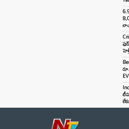
6.
8,
లాం
Cr
ఫుడ
హెల
Bes
రూ
EV 
Inc
టీమ
లే