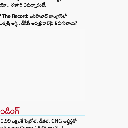
ియో.. ఈసారి ఏమన్నారంటే..
 The Record: ఆసిఫాబాద్ కాంగ్రెస్‌లో
తృప్తి అగ్గి.. డీసీసీ అధ్యక్షురాలిపై తిరుగుబాటు?
రెండింగ్‌
9.99 లక్షలకే పెట్రోల్, డీజిల్, CNG ఆప్షన్లతో
ta Nexon Camo ఎడిషన్ లాంచ్..!