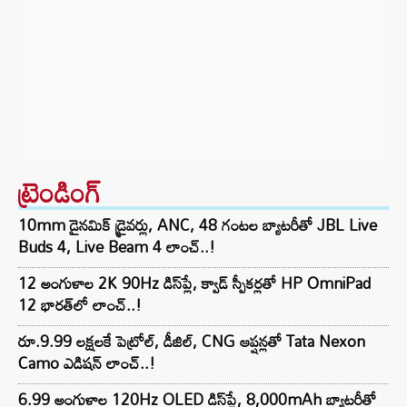
ట్రెండింగ్‌
10mm డైనమిక్ డ్రైవర్లు, ANC, 48 గంటల బ్యాటరీతో JBL Live
Buds 4, Live Beam 4 లాంచ్..!
12 అంగుళాల 2K 90Hz డిస్‌ప్లే, క్వాడ్ స్పీకర్లతో HP OmniPad
12 భారత్‌లో లాంచ్..!
రూ.9.99 లక్షలకే పెట్రోల్, డీజిల్, CNG ఆప్షన్లతో Tata Nexon
Camo ఎడిషన్ లాంచ్..!
6.99 అంగుళాల 120Hz OLED డిస్‌ప్లే, 8,000mAh బ్యాటరీతో