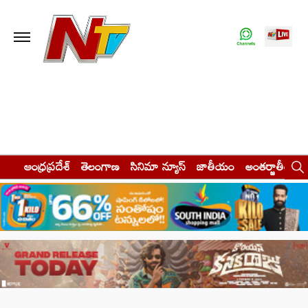
ఆంధ్రప్రదేశ్
తెలంగాణ
సినిమా న్యూస్
జాతీయం
అంతర్జాతీయం