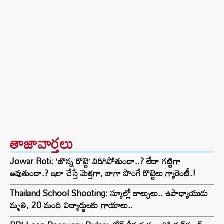
తాజావార్తలు
Jowar Roti: ‘జొన్న రొట్టె’ విరిగిపోతుందా..? లేదా గట్టిగా
అవుతుందా.? ఇలా చేస్తే మెత్తగా, బాగా పొంగే రొట్టెలు గ్యారెంటీ.!
Thailand School Shooting: స్కూల్లో కాల్పులు.. ఉపాధ్యాయుడు
మృతి, 20 మంది విద్యార్థులకు గాయాలు..