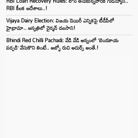
RBI Loan Recovery Rules: లోన్ తీసుకున్నవారికి గుడ్‌న్యూస్..
RBI కీలక ఆదేశాలు..!
Vijaya Dairy Election: విజయ డెయిరీ ఎన్నికపై టీడీపీలో
హైడ్రామా.. ఆస్పత్రిలో చైర్మన్ చలసాని!
Bhindi Red Chilli Pachadi: వేడి వేడి అన్నంలో ‘బెండకాయ
పచ్చడి’ వేసుకొని తింటే.. అబ్బో రుచి అదుర్స్ అంతే.!