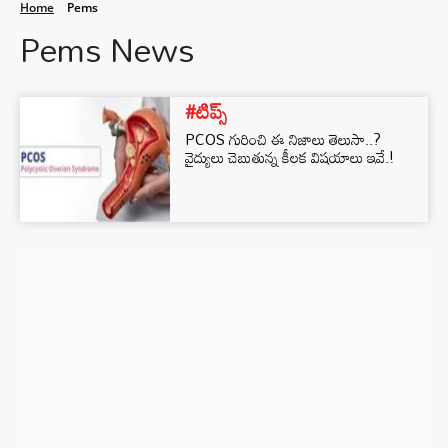
Home
Pems
Pems News
#టిప్స్
PCOS గురించి ఈ నిజాలు తెలుసా..?
వైద్యులు చెబుతున్న కీలక విషయాలు ఇవే.!