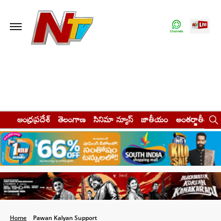
ఆంధ్రప్రదేశ్
తెలంగాణ
సినిమా న్యూస్
జాతీయం
అంతర్జాతీయం
Home
Pawan Kalyan Support