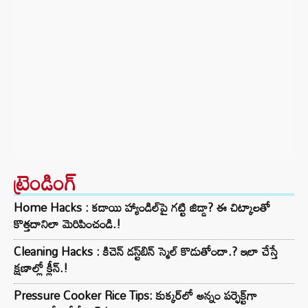
ట్రెండింగ్‌
Home Hacks : కడాయి హ్యాండిల్‌పై గట్టి జిడ్డా? ఈ చిట్కాలతో
కొత్తదానిలా మెరిపించండి.!
Cleaning Hacks : కిచెన్ డస్ట్‌బిన్ స్మెల్ కొడుతోందా.? ఇలా చేస్తే
క్షణాల్లో క్లీన్.!
Pressure Cooker Rice Tips: కుక్కర్‌లో అన్నం పర్ఫెక్ట్‌గా