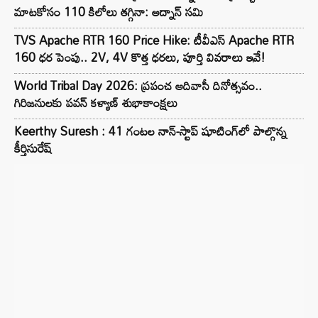
మాటకోసం 110 కిలోలు తగ్గినా: అద్నాన్ సమి
TVS Apache RTR 160 Price Hike: టీవీఎస్ Apache RTR
160 ధర పెంపు.. 2V, 4V కొత్త ధరలు, పూర్తి వివరాలు ఇవే!
World Tribal Day 2026: ప్రపంచ ఆదివాసీ దినోత్సవం..
గిరిజనులకు పవన్ కళ్యాణ్ శుభాకాంక్షలు
Keerthy Suresh : 41 గంటల నాన్-స్టాప్ షూటింగ్‌లో పాల్గొన్న
కీర్తిసురేష్‌