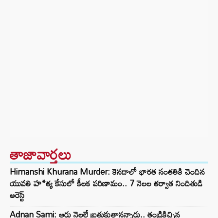
తాజావార్తలు
Himanshi Khurana Murder: కెనడాలో భారత సంతతికి చెందిన
యువతి హ*త్య కేసులో కీలక పరిణామం.. 7 నెలల తర్వాత నిందితుడి
అరెస్ట్
Adnan Sami: ఆరు నెలలే బ్రతుకుతానన్నారు.. తండ్రికిచ్చిన