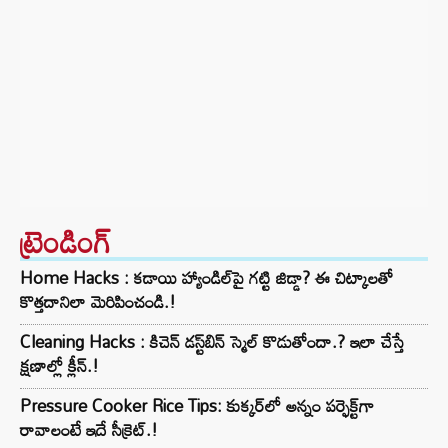
ట్రెండింగ్‌
Home Hacks : కడాయి హ్యాండిల్‌పై గట్టి జిడ్డా? ఈ చిట్కాలతో
కొత్తదానిలా మెరిపించండి.!
Cleaning Hacks : కిచెన్ డస్ట్‌బిన్ స్మెల్ కొడుతోందా.? ఇలా చేస్తే
క్షణాల్లో క్లీన్.!
Pressure Cooker Rice Tips: కుక్కర్‌లో అన్నం పర్ఫెక్ట్‌గా
రావాలంటే ఇదే సీక్రెట్.!