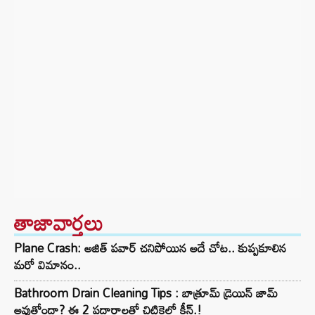
తాజావార్తలు
Plane Crash: అజిత్ పవార్ చనిపోయిన అదే చోట.. కుప్పకూలిన
మరో విమానం..
Bathroom Drain Cleaning Tips : బాత్రూమ్ డ్రెయిన్ జామ్
అవుతోందా? ఈ 2 పదార్థాలతో చిటికెలో క్లీన్.!