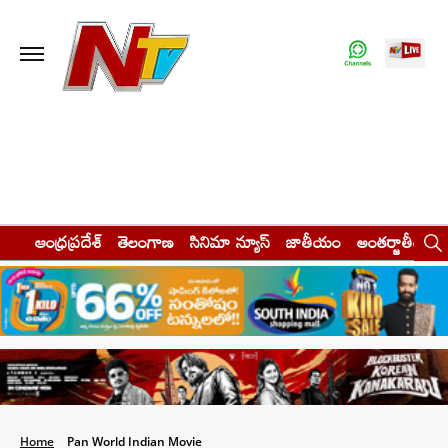
ఆంధ్రప్రదేశ్
తెలంగాణ
సినిమా న్యూస్
జాతీయం
అంతర్జాతీయం
Home
Pan World Indian Movie