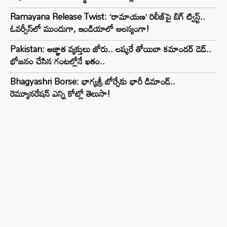
Ramayana Release Twist: ‘రామాయణ’ రిలీజ్‌పై బిగ్ ట్విస్ట్..
ఓవర్సీస్‌లో ముందుగా, ఇండియాలో ఆలస్యంగా!
Pakistan: అజ్ఞాత వ్యక్తులు జోరు.. లష్కరే తోయిబా కమాండర్ డెడ్..
భోజనం చేసిన గంటల్లోనే ఖతం..
Bhagyashri Borse: భాగ్యశ్రీ బోర్సేకు భారీ డిమాండ్..
రెమ్యూనరేషన్ ఎన్ని కోట్లో తెలుసా!