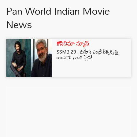
Pan World Indian Movie
News
#సినిమా న్యూస్
SSMB 29 : మహేశ్ ఎంట్రీ సీక్వెన్స్ పై
రాజమౌళి గ్రాండ్ ప్లాన్!