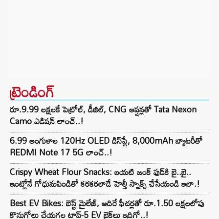
ట్రెండింగ్‌
రూ.9.99 లక్షలకే పెట్రోల్, డీజిల్, CNG ఆప్షన్లతో Tata Nexon
Camo ఎడిషన్ లాంచ్..!
6.99 అంగుళాల 120Hz OLED డిస్‌ప్లే, 8,000mAh బ్యాటరీతో
REDMI Note 17 5G లాంచ్..!
Crispy Wheat Flour Snacks: బయటి జంక్ ఫుడ్‌కి బై..బై..
ఇంట్లోనే గోధుమపిండితో కరకరలాడే హెల్తీ స్నాక్స్ చేసేయండి ఇలా.!
Best EV Bikes: బెస్ట్ మైలేజ్, అదిరే ఫీచర్లతో రూ.1.50 లక్షలలోపు
కొనుగోలు చేయగల టాప్-5 EV బైక్‌లు ఇదిగో..!