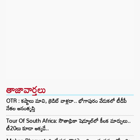
తాజావార్తలు
OTR : కష్టాలు మావి, క్రెడిట్ వాళ్లదా.. భోగాపురం వేడుకలో టీడీపీ
నేతల అసంతృప్తి
Tour Of South Africa: సౌతాఫ్రికా షెడ్యూల్‌లో కీలక మార్పులు..
టీ20లు కూడా అక్కడే..