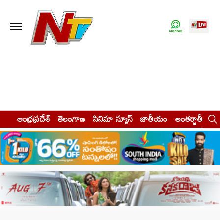
ఆంధ్రప్రదేశ్
తెలంగాణ
సినిమా న్యూస్
జాతీయం
అంతర్జాతీయం