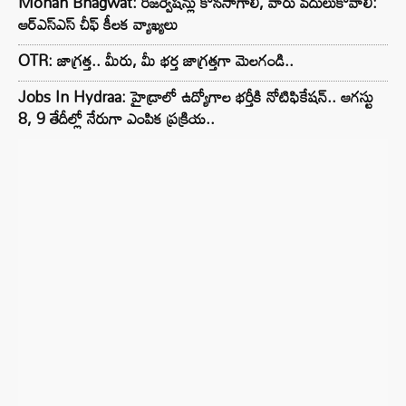
Mohan Bhagwat: రిజర్వేషన్లు కొనసాగాలి, వారు వదులుకోవాలి:
ఆర్ఎస్ఎస్ చీఫ్ కీలక వ్యాఖ్యలు
OTR: జాగ్రత్త.. మీరు, మీ భర్త జాగ్రత్తగా మెలగండి..
Jobs In Hydraa: హైడ్రాలో ఉద్యోగాల భర్తీకి నోటిఫికేషన్.. ఆగస్టు
8, 9 తేదీల్లో నేరుగా ఎంపిక ప్రక్రియ..