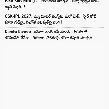
Bear Kills Siblings: ఎలుగుబంటి బీభత్సం.. అన్నాచెల్లెళ్లపై దాడి,
ఇద్దరి మృతి..!
CSK-IPL 2027: చెన్నై సూపర్ కింగ్స్‌కు మరో షాక్.. స్టార్ కోచ్
కూడా గుడ్‌బై.. సీఎస్‌కే భవిష్యత్‌పై బెంగ!
Kanika Kapoor: ఆమెలా ఉంటే తప్పేముంది.. సినిమాలో
కనిపించేది నేనేగా.. కియారా పోలికలపై కనికా కపూర్ ముచ్చట