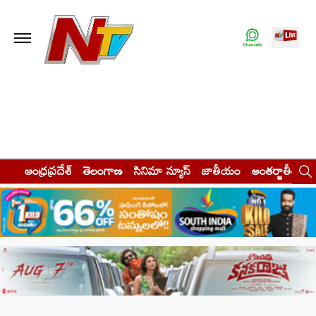
ఆంధ్రప్రదేశ్
తెలంగాణ
సినిమా న్యూస్
జాతీయం
అంతర్జాతీయం