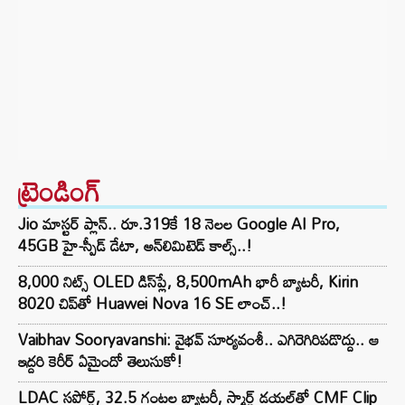
ట్రెండింగ్‌
Jio మాస్టర్ ప్లాన్.. రూ.319కే 18 నెలల Google AI Pro,
45GB హై-స్పీడ్ డేటా, అన్⁭లిమిటెడ్ కాల్స్..!
8,000 నిట్స్ OLED డిస్‌ప్లే, 8,500mAh భారీ బ్యాటరీ, Kirin
8020 చిప్‌తో Huawei Nova 16 SE లాంచ్..!
Vaibhav Sooryavanshi: వైభవ్ సూర్యవంశీ.. ఎగిరెగిరిపడొద్దు.. ఆ
ఇద్దరి కెరీర్ ఏమైందో తెలుసుకో!
LDAC సపోర్ట్, 32.5 గంటల బ్యాటరీ, స్మార్ట్ డయల్‌తో CMF Clip