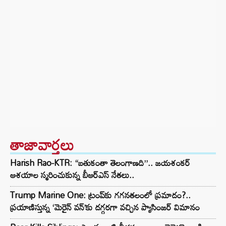
తాజావార్తలు
Harish Rao-KTR: “బతుకంతా తెలంగాణది”.. జయశంకర్
ఆశయాల స్మరించుకున్న బీఆర్ఎస్ నేతలు..
Trump Marine One: ట్రంప్‌కు గగనతలంలో ప్రమాదం?..
ప్రయాణిస్తున్న ‘మెరైన్ వన్’కు దగ్గరగా వచ్చిన ప్యాసింజర్ విమానం