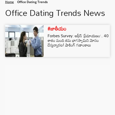
Home
Office Dating Trends
Office Dating Trends News
#జాతీయం
Forbes Survey: ఆఫీస్ ‘ప్రేమాయణం’.. 40
శాతం మంది తమ భాగస్వామిని మోసం
చేస్తున్నారట! షాకింగ్ గణాంకాలు