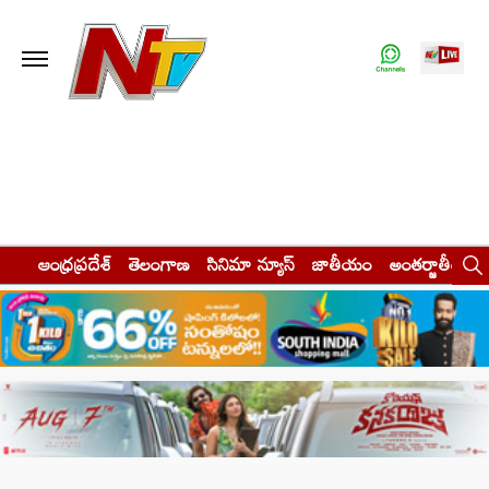
ఆంధ్రప్రదేశ్
తెలంగాణ
సినిమా న్యూస్
జాతీయం
అంతర్జాతీయం