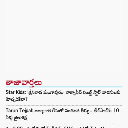
తాజావార్తలు
Star Kids: ‘శ్రీనివాస మంగాపురం’ బాక్సాఫీస్ రిజల్ట్ స్టార్ వారసులకు
హెచ్చరికేనా?
Tarun Tejpal: అత్యాచార కేసులో సంచలన తీర్పు.. తేజ్‌పాల్‌కు 10
ఏళ్లు జైలుశిక్ష