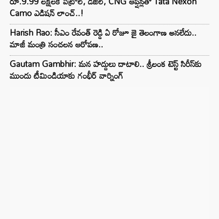
రూ.9.99 లక్షలకే పెట్రోల్, డీజిల్, CNG ఆప్షన్లతో Tata Nexon
Camo ఎడిషన్ లాంచ్..!
Harish Rao: సీఎం రేవంత్ రెడ్డి ఏ రోజూ జై తెలంగాణ అనలేదు..
మాజీ మంత్రి సంచలన ఆరోపణ..
Gautam Gambhir: మన హద్దులు దాటాలి.. శ్రీలంక టెస్ట్ సిరీస్‌కు
ముందు టీమిండియాకు గంభీర్ వార్నింగ్