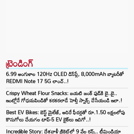
ట్రెండింగ్‌
6.99 అంగుళాల 120Hz OLED డిస్‌ప్లే, 8,000mAh బ్యాటరీతో
REDMI Note 17 5G లాంచ్..!
Crispy Wheat Flour Snacks: బయటి జంక్ ఫుడ్‌కి బై..బై..
ఇంట్లోనే గోధుమపిండితో కరకరలాడే హెల్తీ స్నాక్స్ చేసేయండి ఇలా.!
Best EV Bikes: బెస్ట్ మైలేజ్, అదిరే ఫీచర్లతో రూ.1.50 లక్షలలోపు
కొనుగోలు చేయగల టాప్-5 EV బైక్‌లు ఇదిగో..!
Incredible Story: దేశవాళీ క్రికెట్‌లో 9 వేల రన్స్.. టీమిండియా