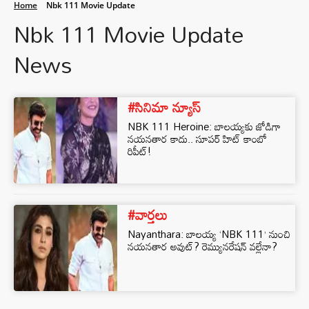
Home
Nbk 111 Movie Update
Nbk 111 Movie Update
News
#సినిమా న్యూస్
NBK 111 Heroine: బాలయ్యకు జోడిగా
నయనతార కాదు.. సూపర్ హిట్ కాంబో
రిపీట్!
#వార్తలు
Nayanthara: బాలయ్య ‘NBK 111’ నుంచి
నయనతార అవుట్? రెమ్యునరేషన్ వల్లేనా?