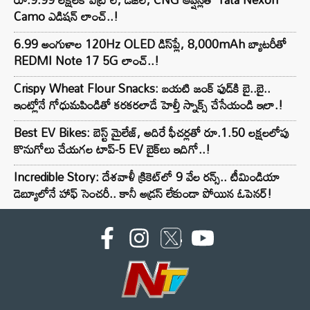
Camo ఎడిషన్ లాంచ్..!
6.99 అంగుళాల 120Hz OLED డిస్‌ప్లే, 8,000mAh బ్యాటరీతో
REDMI Note 17 5G లాంచ్..!
Crispy Wheat Flour Snacks: బయటి జంక్ ఫుడ్‌కి బై..బై..
ఇంట్లోనే గోధుమపిండితో కరకరలాడే హెల్తీ స్నాక్స్ చేసేయండి ఇలా.!
Best EV Bikes: బెస్ట్ మైలేజ్, అదిరే ఫీచర్లతో రూ.1.50 లక్షలలోపు
కొనుగోలు చేయగల టాప్-5 EV బైక్‌లు ఇదిగో..!
Incredible Story: దేశవాళీ క్రికెట్‌లో 9 వేల రన్స్.. టీమిండియా
డెబ్యూలోనే హాఫ్ సెంచరీ.. కానీ అడ్రస్ లేకుండా పోయిన ఓపెనర్!