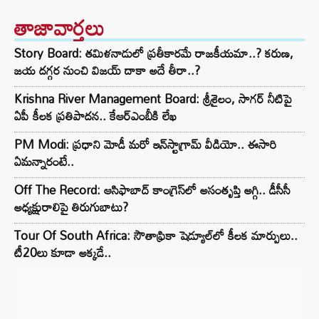
తాజావార్తలు
Story Board: తమిళనాడులో ప్రతీకారమే రాజకీయమా..? కరుణ,
జయ దగ్గర నుంచి విజయ్ దాకా అదే తీరా..?
Krishna River Management Board: శ్రీశైలం, సాగర్ నీటిపై
ఏపీ కీలక ప్రతిపాదన.. కేఆర్ఎంబీకి లేఖ
PM Modi: ప్రధాని మోడీ మరో ఇన్‌స్టాగ్రామ్ వీడియో.. ఈసారి
ఏమన్నారంటే..
Off The Record: ఆసిఫాబాద్ కాంగ్రెస్‌లో అసంతృప్తి అగ్గి.. డీసీసీ
అధ్యక్షురాలిపై తిరుగుబాటు?
Tour Of South Africa: సౌతాఫ్రికా షెడ్యూల్‌లో కీలక మార్పులు..
టీ20లు కూడా అక్కడే..