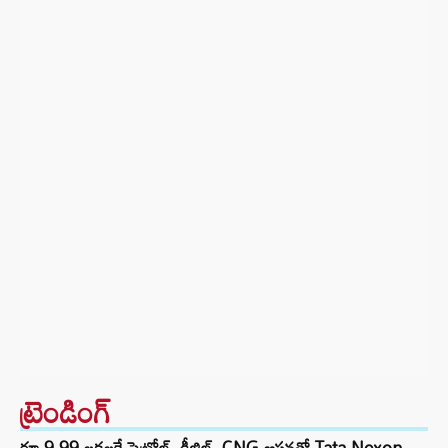
ట్రెండింగ్‌
రూ.9.99 లక్షలకే పెట్రోల్, డీజిల్, CNG ఆప్షన్లతో Tata Nexon