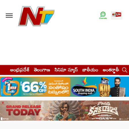
ఆంధ్రప్రదేశ్
తెలంగాణ
సినిమా న్యూస్
జాతీయం
అంతర్జాతీయం