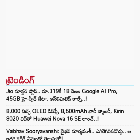
ట్రెండింగ్‌
Jio మాస్టర్ ప్లాన్.. రూ.319కే 18 నెలల Google AI Pro,
45GB హై-స్పీడ్ డేటా, అన్⁭లిమిటెడ్ కాల్స్..!
8,000 నిట్స్ OLED డిస్‌ప్లే, 8,500mAh భారీ బ్యాటరీ, Kirin
8020 చిప్‌తో Huawei Nova 16 SE లాంచ్..!
Vaibhav Sooryavanshi: వైభవ్ సూర్యవంశీ.. ఎగిరెగిరిపడొద్దు.. ఆ
ఇద్దరి కెరీర్ ఏమైందో తెలుసుకో!