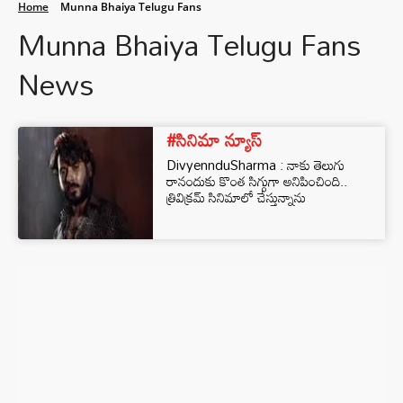
Home
Munna Bhaiya Telugu Fans
Munna Bhaiya Telugu Fans
News
#సినిమా న్యూస్
DivyennduSharma : నాకు తెలుగు
రానందుకు కొంత సిగ్గుగా అనిపించింది..
త్రివిక్రమ్ సినిమాలో చేస్తున్నాను