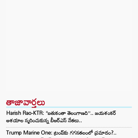
తాజావార్తలు
Harish Rao-KTR: “బతుకంతా తెలంగాణది”.. జయశంకర్
ఆశయాల స్మరించుకున్న బీఆర్ఎస్ నేతలు..
Trump Marine One: ట్రంప్‌కు గగనతలంలో ప్రమాదం?..