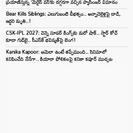
ప్రయాణిస్తున్న ‘మెరైన్ వన్’కు దగ్గరగా వచ్చిన ప్యాసింజర్ విమానం
Bear Kills Siblings: ఎలుగుబంటి బీభత్సం.. అన్నాచెల్లెళ్లపై దాడి,
ఇద్దరి మృతి..!
CSK-IPL 2027: చెన్నై సూపర్ కింగ్స్‌కు మరో షాక్.. స్టార్ కోచ్
కూడా గుడ్‌బై.. సీఎస్‌కే భవిష్యత్‌పై బెంగ!
Kanika Kapoor: ఆమెలా ఉంటే తప్పేముంది.. సినిమాలో
కనిపించేది నేనేగా.. కియారా పోలికలపై కనికా కపూర్ ముచ్చట