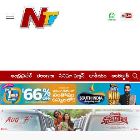
ఆంధ్రప్రదేశ్
తెలంగాణ
సినిమా న్యూస్
జాతీయం
అంతర్జాతీయం