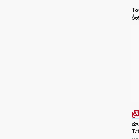
Tou
కీల
ట్
రూ.
Ta