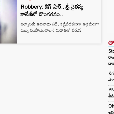
Robbery: బిగ్ షాక్.. శ్రీ చైతన్య
కాలేజీలో దొంగతనం..
జల్సాలకు అలవాటు పడి, కష్టపడకుండా అక్రమంగా
డబ్బు సంపాదించాలనే దురాశతో వరుస
దొంగతనాలకు పాల్పడుతున్న పాత నేరస్తుడు బొద్దుల
త
యుగేందర్‌ను కరీంనగర్ టూ టౌన్ పోలీసులు అరెస్ట్
చేశారు. నిందితుడి నుంచి దొంగిలించిన రూ. 5
St
లక్షల నగదు, 10 గ్రాముల బంగారు గొలుసును
రా
పోలీసులు రికవరీ చేశారు. కరీంనగర్ సీపీ గౌష్
దాక
ఆలం ఈ కేసు వివరాలను వెల్లడించారు. టూ టౌన్
Kr
ఇన్స్పెక్టర్ కె. సృజన్ రెడ్డి తెలిపిన వివరాల ప్రకారం..
సాగ
దుర్షెడ్ గ్రామానికి చెందిన బొద్దుల…
PM 
వీడ
Off
అసం