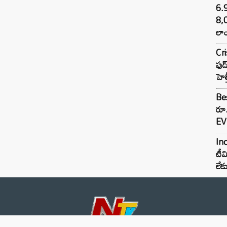
6.
8,
లాం
Cr
ఫుడ
హెల
Bes
రూ
EV 
Inc
టీమ
లే