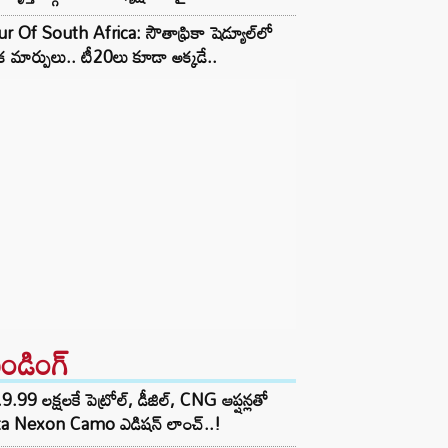
r Of South Africa: సౌతాఫ్రికా షెడ్యూల్‌లో
క మార్పులు.. టీ20లు కూడా అక్కడే..
రెండింగ్‌
9.99 లక్షలకే పెట్రోల్, డీజిల్, CNG ఆప్షన్లతో
ta Nexon Camo ఎడిషన్ లాంచ్..!