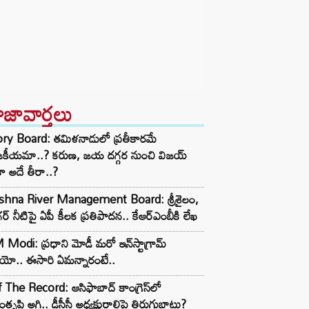
ాజావార్తలు
ory Board: తమిళనాడులో ప్రతీకారమే
జకీయమా..? కరుణ, జయ దగ్గర నుంచి విజయ్
ా అదే తీరా..?
ishna River Management Board: శ్రీశైలం,
ర్ నీటిపై ఏపీ కీలక ప్రతిపాదన.. కేఆర్ఎంబీకి లేఖ
Modi: ప్రధాని మోడీ మరో ఇన్‌స్టాగ్రామ్
ియో.. ఈసారి ఏమన్నారంటే..
 The Record: ఆసిఫాబాద్ కాంగ్రెస్‌లో
తృప్తి అగ్గి.. డీసీసీ అధ్యక్షురాలిపై తిరుగుబాటు?