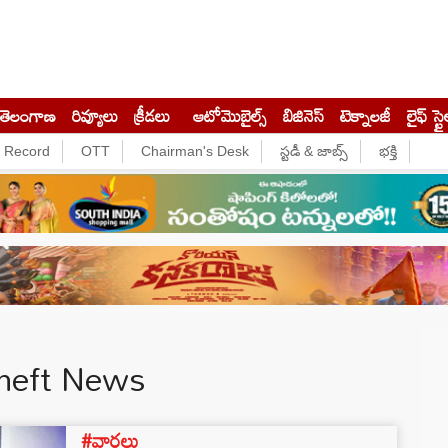
తెలంగాణ
రివ్యూలు
క్రీడలు
ఆటోమొబైల్స్
బిజినెస్‌
టెక్నాలజీ
లైఫ్ స్టై
e Record
OTT
Chairman's Desk
స్టడీ & జాబ్స్
భక్తి
heft News
#వార్తలు