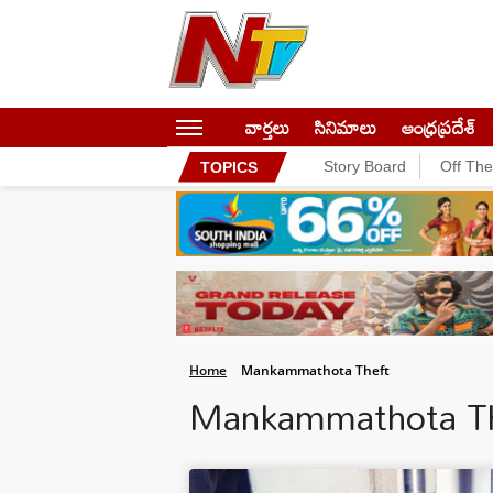
వార్తలు
సినిమాలు
ఆంధ్రప్రదేశ్
Story Board
Off Th
TOPICS
Home
Mankammathota Theft
Mankammathota T