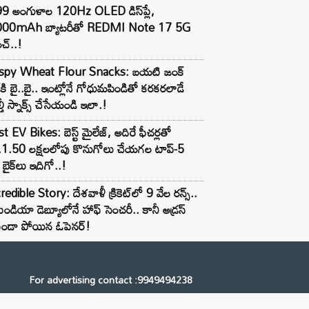
99 అంగుళాల 120Hz OLED డిస్‌ప్లే,
000mAh బ్యాటరీతో REDMI Note 17 5G
చ్..!
ispy Wheat Flour Snacks: బయటి జంక్
్‌కి బై..బై.. ఇంట్లోనే గోధుమపిండితో కరకరలాడే
్తీ స్నాక్స్ చేసేయండి ఇలా.!
t EV Bikes: బెస్ట్ మైలేజ్, అదిరే ఫీచర్లతో
.1.50 లక్షలలోపు కొనుగోలు చేయగల టాప్-5
బైక్‌లు ఇదిగో..!
redible Story: దేశవాళీ క్రికెట్‌లో 9 వేల రన్స్..
ిండియా డెబ్యూలోనే హాఫ్ సెంచరీ.. కానీ అడ్రస్
కుండా పోయిన ఓపెనర్!
For advertising contact :9949494238
Email: digital@ntvnetwork.com