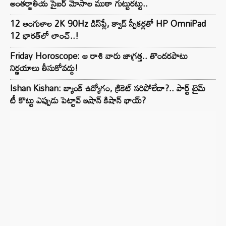
అంతర్జాతీయ సైబర్ మోసాల ముఠా గుట్టురట్టు..
12 అంగుళాల 2K 90Hz డిస్‌ప్లే, క్వాడ్ స్పీకర్లతో HP OmniPad
12 భారత్‌లో లాంచ్..!
Friday Horoscope: ఆ రాశి వారు జాగ్రత్త.. తొందరపాటు
నిర్ణయాలు తీసుకోవద్దు!
Ishan Kishan: బ్యాంక్ ఉద్యోగం, క్రికెట్ సరిపోలేదా?.. పార్ట్ టైమ్
టీ కొట్టు ఎప్పుడు పెట్టావ్ ఇషాన్ కిషాన్ భాయ్‌?