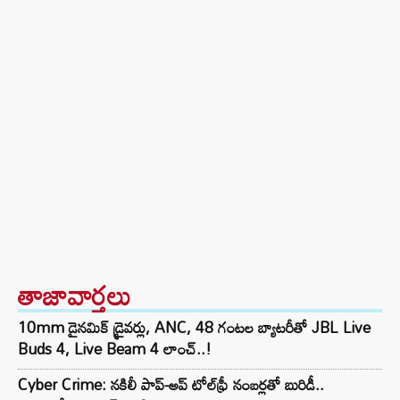
తాజావార్తలు
10mm డైనమిక్ డ్రైవర్లు, ANC, 48 గంటల బ్యాటరీతో JBL Live
Buds 4, Live Beam 4 లాంచ్..!
Cyber Crime: నకిలీ పాప్-అప్ టోల్‌ఫ్రీ నంబర్లతో బురిడీ..