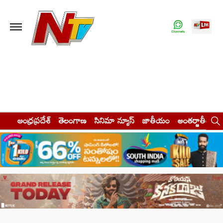
ఆంధ్రప్రదేశ్
తెలంగాణ
సినిమా న్యూస్
జాతీయం
అంతర్జాతీయం