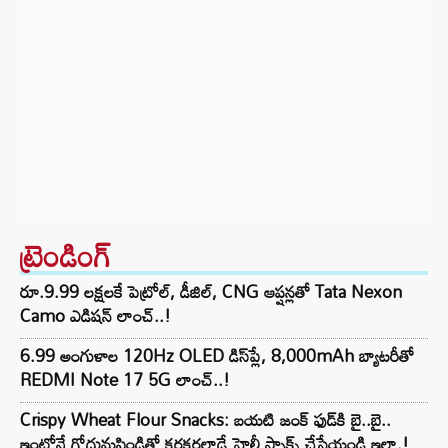
ట్రెండింగ్‌
రూ.9.99 లక్షలకే పెట్రోల్, డీజిల్, CNG ఆప్షన్లతో Tata Nexon
Camo ఎడిషన్ లాంచ్..!
6.99 అంగుళాల 120Hz OLED డిస్‌ప్లే, 8,000mAh బ్యాటరీతో
REDMI Note 17 5G లాంచ్..!
Crispy Wheat Flour Snacks: బయటి జంక్ ఫుడ్‌కి బై..బై..
ఇంట్లోనే గోధుమపిండితో కరకరలాడే హెల్తీ స్నాక్స్ చేసేయండి ఇలా.!