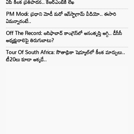
ఏపీ కీలక ప్రతిపాదన.. కేఆర్ఎంబీకి లేఖ
PM Modi: ప్రధాని మోడీ మరో ఇన్‌స్టాగ్రామ్ వీడియో.. ఈసారి
ఏమన్నారంటే..
Off The Record: ఆసిఫాబాద్ కాంగ్రెస్‌లో అసంతృప్తి అగ్గి.. డీసీసీ
అధ్యక్షురాలిపై తిరుగుబాటు?
Tour Of South Africa: సౌతాఫ్రికా షెడ్యూల్‌లో కీలక మార్పులు..
టీ20లు కూడా అక్కడే..