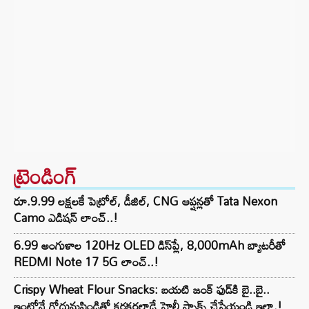
ట్రెండింగ్‌
రూ.9.99 లక్షలకే పెట్రోల్, డీజిల్, CNG ఆప్షన్లతో Tata Nexon
Camo ఎడిషన్ లాంచ్..!
6.99 అంగుళాల 120Hz OLED డిస్‌ప్లే, 8,000mAh బ్యాటరీతో
REDMI Note 17 5G లాంచ్..!
Crispy Wheat Flour Snacks: బయటి జంక్ ఫుడ్‌కి బై..బై..
ఇంట్లోనే గోధుమపిండితో కరకరలాడే హెల్తీ స్నాక్స్ చేసేయండి ఇలా.!