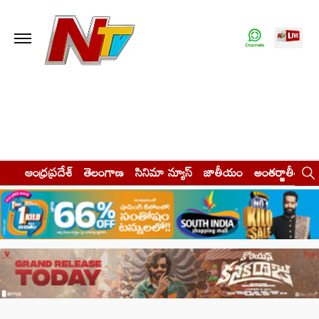
ఆంధ్రప్రదేశ్
తెలంగాణ
సినిమా న్యూస్
జాతీయం
అంతర్జాతీయం