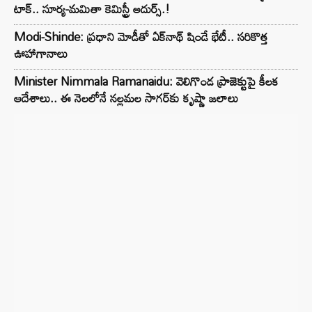
టాక్.. సూర్య-మమితా కెమిస్ట్రీ అదుర్స్.!
Modi-Shinde: ప్రధాని మోడీతో ఏక్‌నాథ్ షిండే భేటీ.. సరికొత్త
ఊహాగానాలు
Minister Nimmala Ramanaidu: వెలిగొండ ప్రాజెక్టుపై కీలక
ఆదేశాలు.. ఈ నెలలోనే నల్లమల సాగర్‌కు కృష్ణా జలాలు