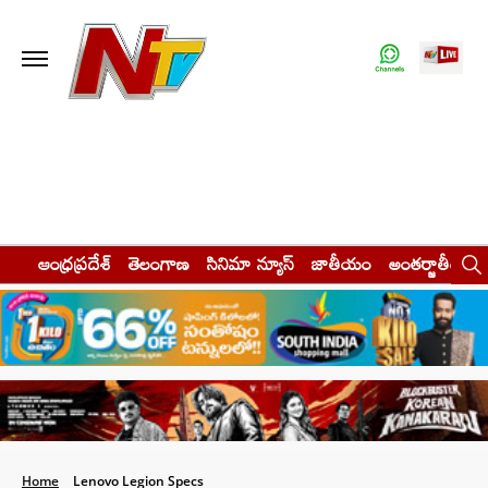
ఆంధ్రప్రదేశ్
తెలంగాణ
సినిమా న్యూస్
జాతీయం
అంతర్జాతీయం
Home
Lenovo Legion Specs