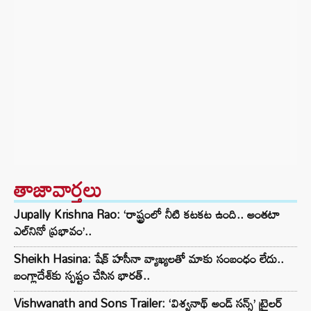
తాజావార్తలు
Jupally Krishna Rao: ‘రాష్ట్రంలో నీటి కటకట ఉంది.. అంతటా
ఎల్‌నినో ప్రభావం’..
Sheikh Hasina: షేక్ హసీనా వ్యాఖ్యలతో మాకు సంబంధం లేదు..
బంగ్లాదేశ్‌కు స్పష్టం చేసిన భారత్..
Vishwanath and Sons Trailer: ‘విశ్వనాథ్ అండ్ సన్స్’ ట్రైలర్