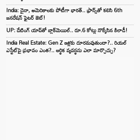
India: చైనా, అమెరికాలకు పోటీగా భారత్.. ఫ్రాన్స్‌తో కలిసి 6th
జనరేషన్ ఫైటర్ జెట్!
UP: డేటింగ్ యాప్‌తో బ్లాక్‌మెయిల్.. రూ.6 కోట్లు నొక్కేసిన కిలాడీ!
India Real Estate: Gen Z ఇళ్లకు దూరమవుతుందా?.. రియల్
ఎస్టేట్‌పై ప్రభావం ఎంత?.. ఆర్థిక వ్యవస్థను ఎలా మార్చొచ్చు?