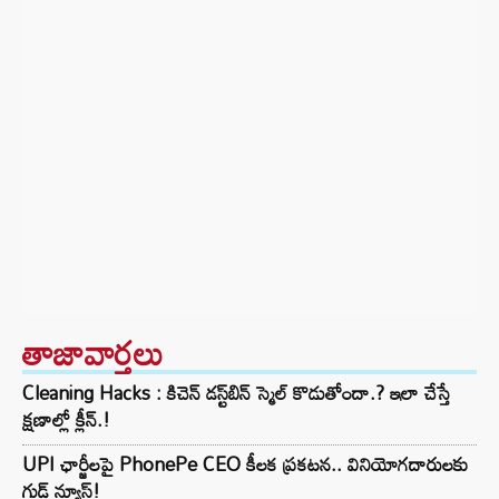
తాజావార్తలు
Cleaning Hacks : కిచెన్ డస్ట్‌బిన్ స్మెల్ కొడుతోందా.? ఇలా చేస్తే
క్షణాల్లో క్లీన్.!
UPI ఛార్జీలపై PhonePe CEO కీలక ప్రకటన.. వినియోగదారులకు
గుడ్ న్యూస్!