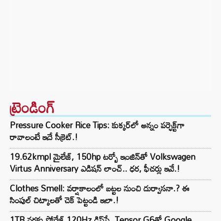
ట్రెండింగ్‌
Pressure Cooker Rice Tips: కుక్కర్‌లో అన్నం పర్ఫెక్ట్‌గా
రావాలంటే ఇదే సీక్రెట్.!
19.62kmpl మైలేజ్, 150hp టర్బో ఇంజిన్‌తో Volkswagen
Virtus Anniversary ఎడిషన్ లాంచ్.. ధర, ఫీచర్లు ఇవే.!
Clothes Smell: వర్షాకాలంలో బట్టల నుంచి దుర్వాసనా.? ఈ
సింపుల్ చిట్కాలతో చెక్ పెట్టండి ఇలా.!
1TB వరకు స్టోరేజ్,120Hz డిస్‌ప్లే, Tensor G6తో Google