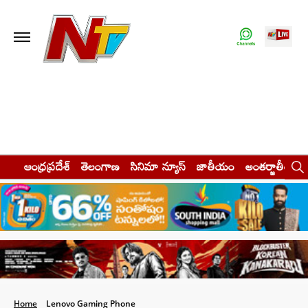
ఆంధ్రప్రదేశ్
తెలంగాణ
సినిమా న్యూస్
జాతీయం
అంతర్జాతీయం
Home
Lenovo Gaming Phone