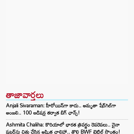
తాజావార్తలు
Anjali Sivaraman: హీరోయిన్‌గా కాదు.. అమృతా షేర్‌గిల్‌గా
అంజలి.. 100 ఆడిషన్ల తర్వాత బిగ్ ఛాన్స్!
Ashmita Chaliha: కొరియాలో భారత త్రివర్ణం రెపరెపలు.. చైనా
షట్లర్‌ను చిత్తు చేసిన అష్మిత చాలిహా.. తొలి BWF టైటిల్ సొంతం!