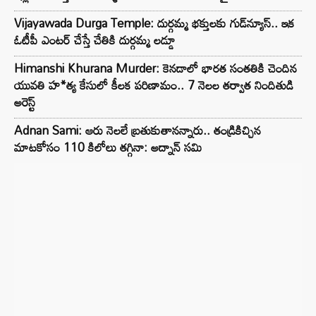
Vijayawada Durga Temple: దుర్గమ్మ భక్తులకు గుడ్‌న్యూస్.. ఇక
ఓటీపీ ఎంటర్ చేస్తే చేతికి దుర్గమ్మ లడ్డూ
Himanshi Khurana Murder: కెనడాలో భారత సంతతికి చెందిన
యువతి హ*త్య కేసులో కీలక పరిణామం.. 7 నెలల తర్వాత నిందితుడి
అరెస్ట్
Adnan Sami: ఆరు నెలలే బ్రతుకుతానన్నారు.. తండ్రికిచ్చిన
మాటకోసం 110 కిలోలు తగ్గినా: అద్నాన్ సమి