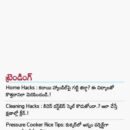
ట్రెండింగ్‌
Home Hacks : కడాయి హ్యాండిల్‌పై గట్టి జిడ్డా? ఈ చిట్కాలతో
కొత్తదానిలా మెరిపించండి.!
Cleaning Hacks : కిచెన్ డస్ట్‌బిన్ స్మెల్ కొడుతోందా.? ఇలా చేస్తే
క్షణాల్లో క్లీన్.!
Pressure Cooker Rice Tips: కుక్కర్‌లో అన్నం పర్ఫెక్ట్‌గా