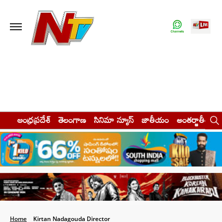
ఆంధ్రప్రదేశ్
తెలంగాణ
సినిమా న్యూస్
జాతీయం
అంతర్జాతీయం
Home
Kirtan Nadagouda Director