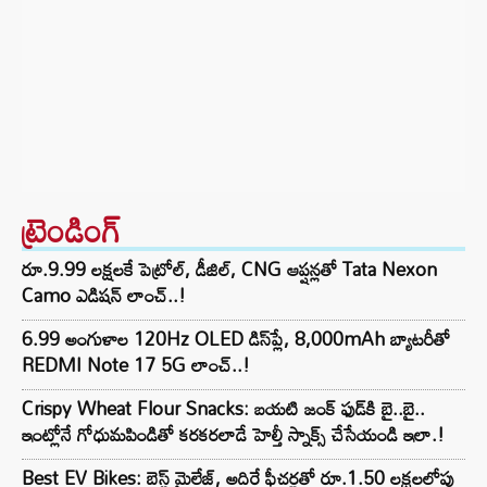
ట్రెండింగ్‌
రూ.9.99 లక్షలకే పెట్రోల్, డీజిల్, CNG ఆప్షన్లతో Tata Nexon
Camo ఎడిషన్ లాంచ్..!
6.99 అంగుళాల 120Hz OLED డిస్‌ప్లే, 8,000mAh బ్యాటరీతో
REDMI Note 17 5G లాంచ్..!
Crispy Wheat Flour Snacks: బయటి జంక్ ఫుడ్‌కి బై..బై..
ఇంట్లోనే గోధుమపిండితో కరకరలాడే హెల్తీ స్నాక్స్ చేసేయండి ఇలా.!
Best EV Bikes: బెస్ట్ మైలేజ్, అదిరే ఫీచర్లతో రూ.1.50 లక్షలలోపు