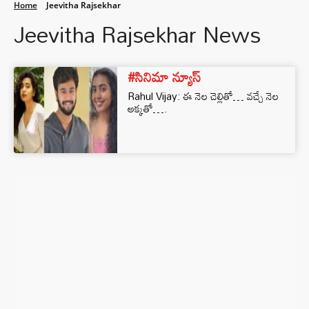
Home
Jeevitha Rajsekhar
Jeevitha Rajsekhar News
#సినిమా న్యూస్
Rahul Vijay: ఈ నెల చెల్లితో… వచ్చే నెల
అక్కతో….