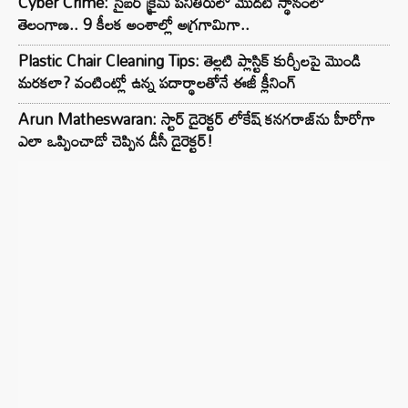
Cyber Crime: సైబర్ క్రైమ్ పనితీరులో మొదటి స్థానంలో
తెలంగాణ.. 9 కీలక అంశాల్లో అగ్రగామిగా..
Plastic Chair Cleaning Tips: తెల్లటి ప్లాస్టిక్ కుర్చీలపై మొండి
మరకలా? వంటింట్లో ఉన్న పదార్థాలతోనే ఈజీ క్లీనింగ్
Arun Matheswaran: స్టార్ డైరెక్టర్ లోకేష్ కనగరాజ్‌ను హీరోగా
ఎలా ఒప్పించాడో చెప్పిన డీసీ డైరెక్టర్!