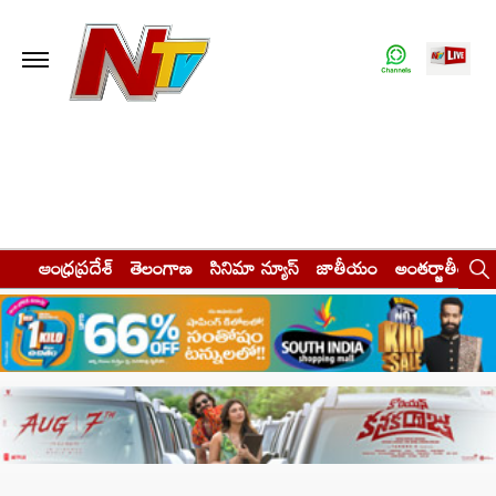
ఆంధ్రప్రదేశ్
తెలంగాణ
సినిమా న్యూస్
జాతీయం
అంతర్జాతీయం