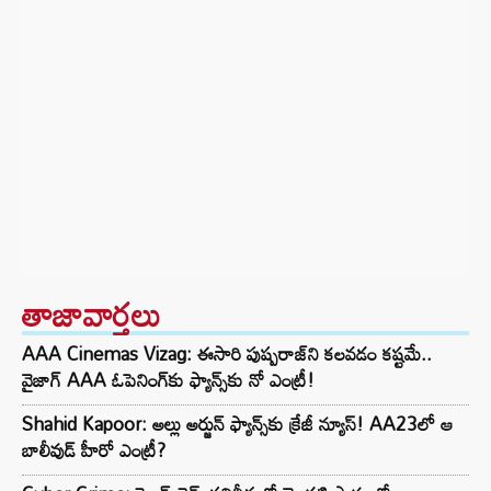
తాజావార్తలు
AAA Cinemas Vizag: ఈసారి పుష్పరాజ్‌ని కలవడం కష్టమే..
వైజాగ్ AAA ఓపెనింగ్‌కు ఫ్యాన్స్‌కు నో ఎంట్రీ!
Shahid Kapoor: అల్లు అర్జున్ ఫ్యాన్స్‌కు క్రేజీ న్యూస్! AA23లో ఆ
బాలీవుడ్ హీరో ఎంట్రీ?