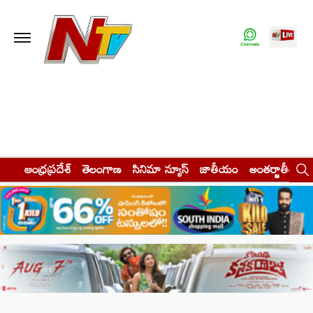
ఆంధ్రప్రదేశ్
తెలంగాణ
సినిమా న్యూస్
జాతీయం
అంతర్జాతీయం