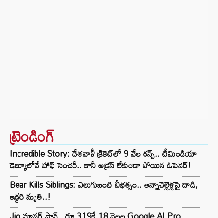
ట్రెండింగ్‌
Incredible Story: దేశవాళీ క్రికెట్‌లో 9 వేల రన్స్.. టీమిండియా
డెబ్యూలోనే హాఫ్ సెంచరీ.. కానీ అడ్రస్ లేకుండా పోయిన ఓపెనర్!
Bear Kills Siblings: ఎలుగుబంటి బీభత్సం.. అన్నాచెల్లెళ్లపై దాడి,
ఇద్దరి మృతి..!
Jio మాస్టర్ ప్లాన్.. రూ.319కే 18 నెలల Google AI Pro,