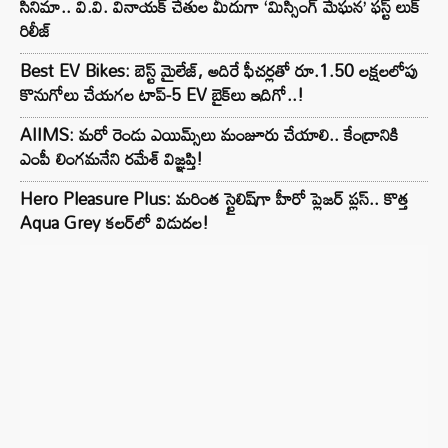
సినిమా.. వి.వి. వినాయక్ చేతుల మీదుగా ‘మిస్సింగ్ మేఘన’ ఫస్ట్ లుక్
రిలీజ్
Best EV Bikes: బెస్ట్ మైలేజ్, అదిరే ఫీచర్లతో రూ.1.50 లక్షలలోపు
కొనుగోలు చేయగల టాప్-5 EV బైక్‌లు ఇదిగో..!
AIIMS: మరో రెండు ఎయిమ్స్‌లు మంజూరు చేయాలి.. కేంద్రానికి
ఎంపీ లింగమనేని రమేశ్ విజ్ఞప్తి!
Hero Pleasure Plus: మరింత స్టైలిష్‌గా హీరో ప్లెజర్ ప్లస్.. కొత్త
Aqua Grey కలర్‌లో విడుదల!