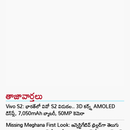
తాజావార్తలు
Vivo S2: భారత్‌లో వివో S2 విడుదల.. 3D కర్వ్డ్ AMOLED
డిస్‌ప్లే, 7,050mAh బ్యాటరీ, 50MP కెమెరా
Missing Meghana First Look: ఇన్వెస్టిగేటివ్ థ్రిల్లర్‌గా తెలుగు