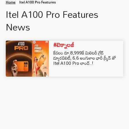
Home
Itel A100 Pro Features
Itel A100 Pro Features
News
#టెక్నాలజీ
కేవలం రూ.8,999కే మిలిటరీ గ్రేడ్
డ్యూరబిలిటీ, 6.6 అంగుళాల భారీ స్క్రీన్ తో
Itel A100 Pro లాంచ్..!