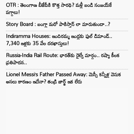
OTR : తెలంగాణ బీజేపీకి కొత్త సారథి? మళ్లీ బండి సంజయ్‌కే
పగ్గాలు!
Story Board : బంగ్లా మరో పాకిస్తాన్ లా మారుతుందా..?
Indiramma Houses: ఇందిరమ్మ ఇండ్లకు ఫుల్ డిమాండ్..
7,340 ఇళ్లకు 35 వేల దరఖాస్తులు!
Russia-India Rail Route: భారత్‌కు రైల్వే మార్గం.. రష్యా కీలక
ప్రతిపాదన..
Lionel Messi’s Father Passed Away: మెస్సీ కన్నీళ్ల వెనుక
అసలు కారణం ఇదేనా? తండ్రి జార్జ్ ఇక లేరు