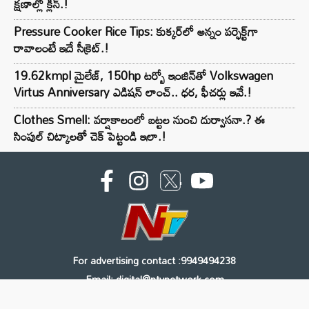
క్షణాల్లో క్లీన్.!
Pressure Cooker Rice Tips: కుక్కర్‌లో అన్నం పర్ఫెక్ట్‌గా
రావాలంటే ఇదే సీక్రెట్.!
19.62kmpl మైలేజ్, 150hp టర్బో ఇంజిన్‌తో Volkswagen
Virtus Anniversary ఎడిషన్ లాంచ్.. ధర, ఫీచర్లు ఇవే.!
Clothes Smell: వర్షాకాలంలో బట్టల నుంచి దుర్వాసనా.? ఈ
సింపుల్ చిట్కాలతో చెక్ పెట్టండి ఇలా.!
For advertising contact :9949494238
Email: digital@ntvnetwork.com
Copyright © 2000 - 2026 - NTV