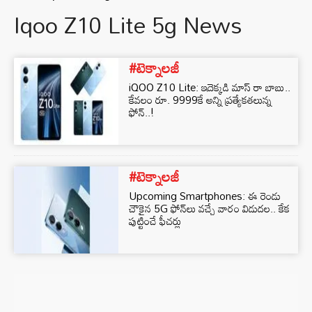
Iqoo Z10 Lite 5g News
#టెక్నాలజీ
iQOO Z10 Lite: ఇదెక్కడి మాస్ రా బాబు..
కేవలం రూ. 9999కే అన్ని ప్రత్యేకతలున్న
ఫోన్..!
#టెక్నాలజీ
Upcoming Smartphones: ఈ రెండు
చౌకైన 5G ఫోన్‌లు వచ్చే వారం విడుదల.. కేక
పుట్టించే ఫీచర్లు