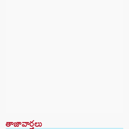
తాజావార్తలు