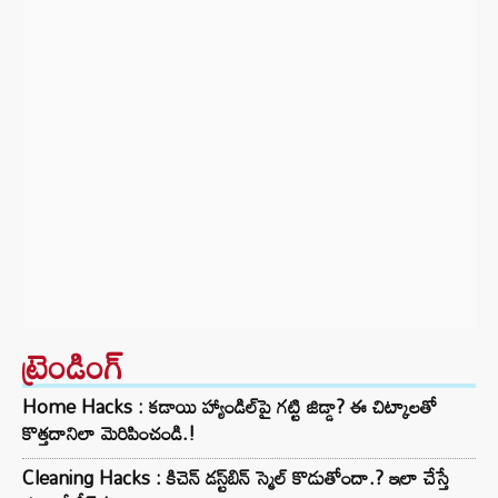
ట్రెండింగ్‌
Home Hacks : కడాయి హ్యాండిల్‌పై గట్టి జిడ్డా? ఈ చిట్కాలతో
కొత్తదానిలా మెరిపించండి.!
Cleaning Hacks : కిచెన్ డస్ట్‌బిన్ స్మెల్ కొడుతోందా.? ఇలా చేస్తే