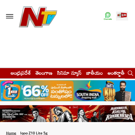
ఆంధ్రప్రదేశ్
తెలంగాణ
సినిమా న్యూస్
జాతీయం
అంతర్జాతీయం
Home
Iqoo Z10 Lite 5g