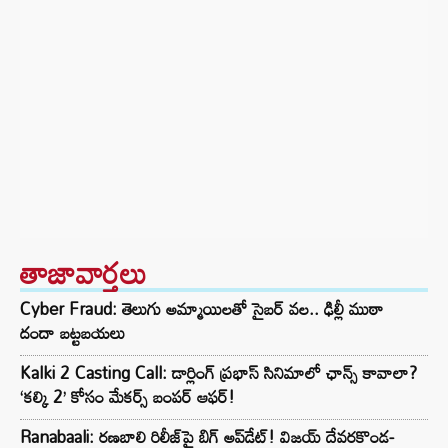
తాజావార్తలు
Cyber Fraud: తెలుగు అమ్మాయిలతో సైబర్ వల.. ఢిల్లీ ముఠా
దందా బట్టబయలు
Kalki 2 Casting Call: డార్లింగ్ ప్రభాస్ సినిమాలో ఛాన్స్ కావాలా?
‘కల్కి 2’ కోసం మేకర్స్‌ బంపర్ ఆఫర్!
Ranabaali: రణబాలి రిలీజ్‌పై బిగ్ అప్‌డేట్! విజయ్ దేవరకొండ-