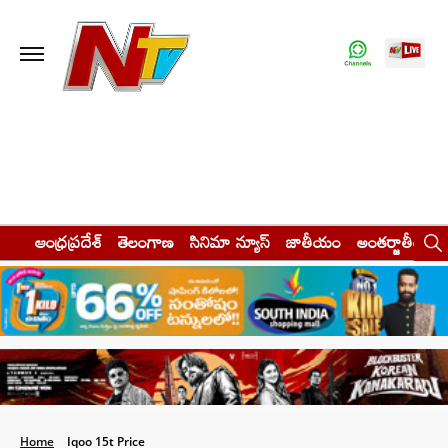
ఆంధ్రప్రదేశ్
తెలంగాణ
సినిమా న్యూస్
జాతీయం
అంతర్జాతీయం
Home
Iqoo 15t Price