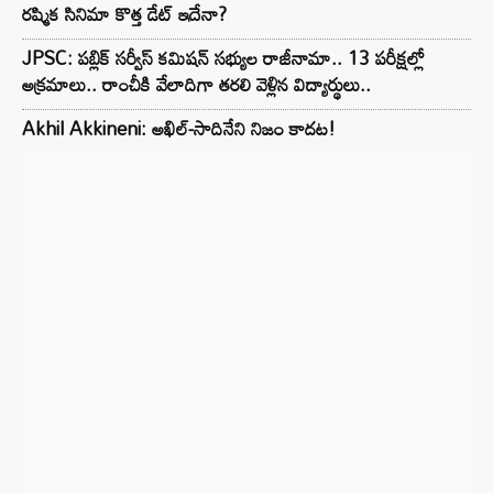
రష్మిక సినిమా కొత్త డేట్ ఇదేనా?
JPSC: పబ్లిక్ సర్వీస్ కమిషన్ సభ్యుల రాజీనామా.. 13 పరీక్షల్లో
అక్రమాలు.. రాంచీకి వేలాదిగా తరలి వెళ్లిన విద్యార్థులు..
Akhil Akkineni: అఖిల్-సాదినేని నిజం కాదట!