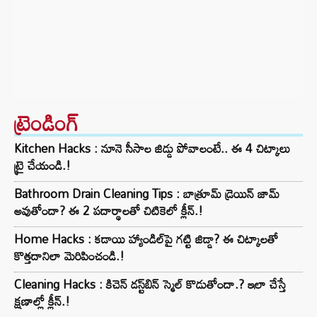
ట్రెండింగ్‌
Kitchen Hacks : నూనె సీసాల జిడ్డు పోవాలంటే.. ఈ 4 చిట్కాలు
ట్రై చేయండి.!
Bathroom Drain Cleaning Tips : బాత్రూమ్ డ్రెయిన్ జామ్
అవుతోందా? ఈ 2 పదార్థాలతో చిటికెలో క్లీన్.!
Home Hacks : కడాయి హ్యాండిల్‌పై గట్టి జిడ్డా? ఈ చిట్కాలతో
కొత్తదానిలా మెరిపించండి.!
Cleaning Hacks : కిచెన్ డస్ట్‌బిన్ స్మెల్ కొడుతోందా.? ఇలా చేస్తే
క్షణాల్లో క్లీన్.!