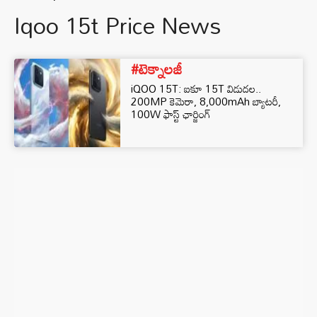
Iqoo 15t Price News
#టెక్నాలజీ
iQOO 15T: ఐకూ 15T విడుదల..
200MP కెమెరా, 8,000mAh బ్యాటరీ,
100W ఫాస్ట్ ఛార్జింగ్‌