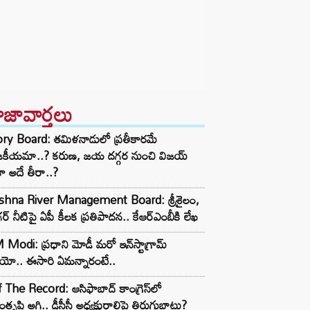
ాజావార్తలు
ory Board: తమిళనాడులో ప్రతీకారమే
జకీయమా..? కరుణ, జయ దగ్గర నుంచి విజయ్
ా అదే తీరా..?
ishna River Management Board: శ్రీశైలం,
ర్ నీటిపై ఏపీ కీలక ప్రతిపాదన.. కేఆర్ఎంబీకి లేఖ
Modi: ప్రధాని మోడీ మరో ఇన్‌స్టాగ్రామ్
ియో.. ఈసారి ఏమన్నారంటే..
 The Record: ఆసిఫాబాద్ కాంగ్రెస్‌లో
తృప్తి అగ్గి.. డీసీసీ అధ్యక్షురాలిపై తిరుగుబాటు?