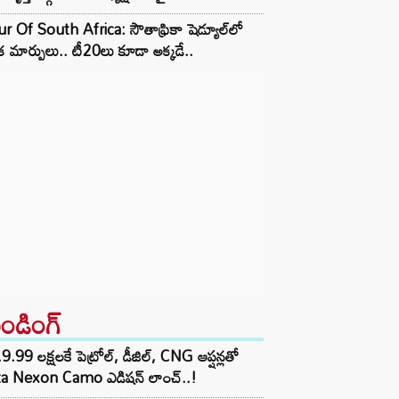
r Of South Africa: సౌతాఫ్రికా షెడ్యూల్‌లో
క మార్పులు.. టీ20లు కూడా అక్కడే..
రెండింగ్‌
9.99 లక్షలకే పెట్రోల్, డీజిల్, CNG ఆప్షన్లతో
ta Nexon Camo ఎడిషన్ లాంచ్..!