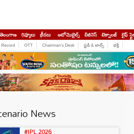
తెలంగాణ
రివ్యూలు
క్రీడలు
ఆటోమొబైల్స్
బిజినెస్‌
టెక్నాలజీ
లైఫ్ స్టై
e Record
OTT
Chairman's Desk
స్టడీ & జాబ్స్
భక్తి
Scenario News
#IPL 2026