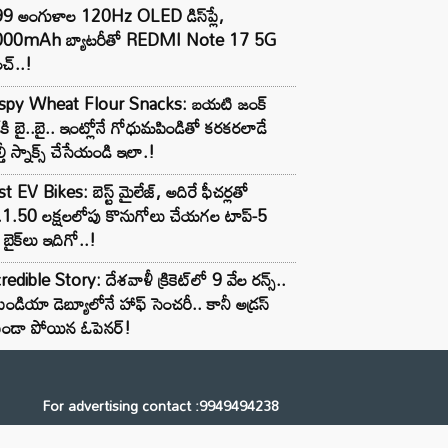
99 అంగుళాల 120Hz OLED డిస్‌ప్లే,
000mAh బ్యాటరీతో REDMI Note 17 5G
చ్..!
ispy Wheat Flour Snacks: బయటి జంక్
్‌కి బై..బై.. ఇంట్లోనే గోధుమపిండితో కరకరలాడే
్తీ స్నాక్స్ చేసేయండి ఇలా.!
t EV Bikes: బెస్ట్ మైలేజ్, అదిరే ఫీచర్లతో
.1.50 లక్షలలోపు కొనుగోలు చేయగల టాప్-5
బైక్‌లు ఇదిగో..!
redible Story: దేశవాళీ క్రికెట్‌లో 9 వేల రన్స్..
ిండియా డెబ్యూలోనే హాఫ్ సెంచరీ.. కానీ అడ్రస్
కుండా పోయిన ఓపెనర్!
For advertising contact :9949494238
Email: digital@ntvnetwork.com