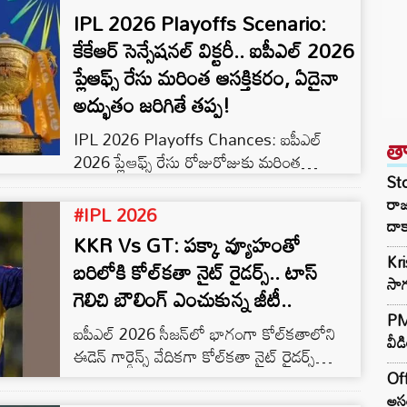
IPL 2026 Playoffs Scenario:
కేకేఆర్ సెన్సేషనల్ విక్టరీ.. ఐపీఎల్ 2026
ప్లేఆఫ్స్ రేసు మరింత ఆసక్తికరం, ఏదైనా
అద్భుతం జరిగితే తప్ప!
IPL 2026 Playoffs Chances: ఐపీఎల్
త
2026 ప్లేఆఫ్స్ రేసు రోజురోజుకు మరింత
St
ఉత్కంఠగా మారుతోంది. శనివారం కోల్‌కతాలోని
రా
ఈడెన్ గార్డెన్స్ వేదికగా జరిగిన కీలక మ్యాచ్‌లో
#IPL 2026
దాక
కోల్‌కతా నైట్ రైడర్స్ 29 పరుగుల తేడాతో గుజరాత్
KKR Vs GT: పక్కా వ్యూహంతో
టైటాన్స్‌పై ఘన విజయం సాధించింది. ఈ
Kr
బరిలోకి కోల్‌కతా నైట్ రైడర్స్.. టాస్
విజయంతో కేకేఆర్ ప్లేఆఫ్స్ ఆశలను సజీవంగా
సాగ
గెలిచి బౌలింగ్ ఎంచుకున్న జీటీ..
ఉంచుకుంది. మరోవైపుకు అధికారిక ప్లేఆఫ్స్ బెర్త్
ఖాయం చేసుకోవడమే కాకుండా.. టాప్
PM 
ఐపీఎల్ 2026 సీజన్‌లో భాగంగా కోల్‌కతాలోని
లేపుదామనుకున్న జీటీకి షాక్ తగిలింది. కేకేఆర్
వీడ
ఈడెన్ గార్డెన్స్ వేదికగా కోల్‌కతా నైట్ రైడర్స్
సెన్సేషనల్ విక్టరీతో పాయింట్ల పట్టికలో…
(KKR), గుజరాత్ టైటాన్స్ (GT) మధ్య జరుగుతున్న
Off
కీలక మ్యాచ్‌లో గుజరాత్ టైటాన్స్ కెప్టెన్ శుభ్‌మన్
అసం