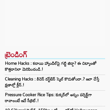
ట్రెండింగ్‌
Home Hacks : కడాయి హ్యాండిల్‌పై గట్టి జిడ్డా? ఈ చిట్కాలతో
కొత్తదానిలా మెరిపించండి.!
Cleaning Hacks : కిచెన్ డస్ట్‌బిన్ స్మెల్ కొడుతోందా.? ఇలా చేస్తే
క్షణాల్లో క్లీన్.!
Pressure Cooker Rice Tips: కుక్కర్‌లో అన్నం పర్ఫెక్ట్‌గా
రావాలంటే ఇదే సీక్రెట్.!