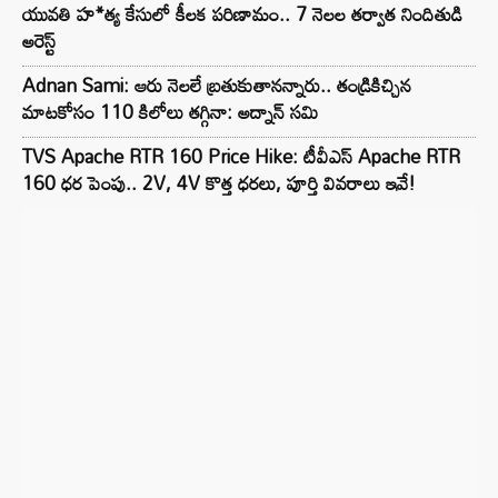
యువతి హ*త్య కేసులో కీలక పరిణామం.. 7 నెలల తర్వాత నిందితుడి
అరెస్ట్
Adnan Sami: ఆరు నెలలే బ్రతుకుతానన్నారు.. తండ్రికిచ్చిన
మాటకోసం 110 కిలోలు తగ్గినా: అద్నాన్ సమి
TVS Apache RTR 160 Price Hike: టీవీఎస్ Apache RTR
160 ధర పెంపు.. 2V, 4V కొత్త ధరలు, పూర్తి వివరాలు ఇవే!