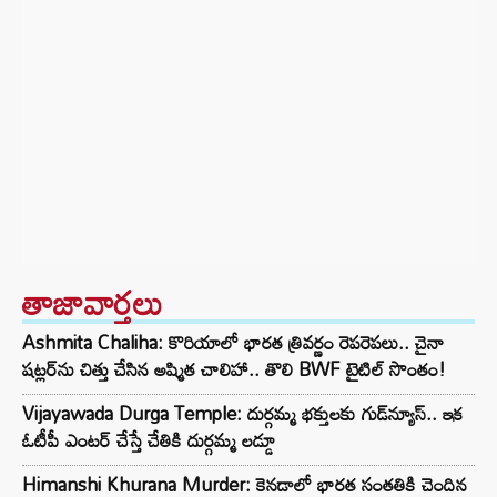
తాజావార్తలు
Ashmita Chaliha: కొరియాలో భారత త్రివర్ణం రెపరెపలు.. చైనా
షట్లర్‌ను చిత్తు చేసిన అష్మిత చాలిహా.. తొలి BWF టైటిల్ సొంతం!
Vijayawada Durga Temple: దుర్గమ్మ భక్తులకు గుడ్‌న్యూస్.. ఇక
ఓటీపీ ఎంటర్ చేస్తే చేతికి దుర్గమ్మ లడ్డూ
Himanshi Khurana Murder: కెనడాలో భారత సంతతికి చెందిన