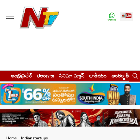
ఆంధ్రప్రదేశ్
తెలంగాణ
సినిమా న్యూస్
జాతీయం
అంతర్జాతీయం
Home
Indianstartups