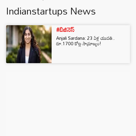
Indianstartups News
#బిజినెస్‌
Anjali Sardana: 23 ఏళ్ల యువతి..
రూ.1700 కోట్ల సామ్రాజ్యం!