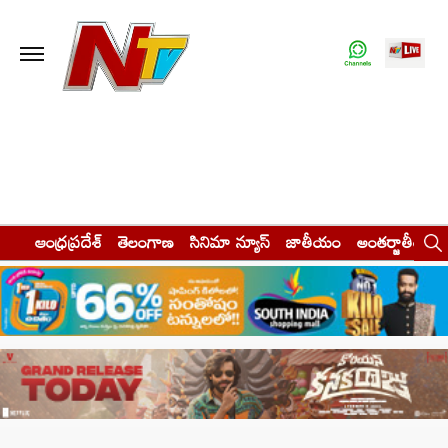
ఆంధ్రప్రదేశ్
తెలంగాణ
సినిమా న్యూస్
జాతీయం
అంతర్జాతీయం