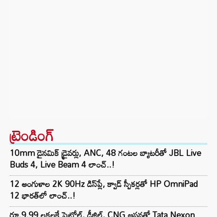
ట్రెండింగ్‌
10mm డైనమిక్ డ్రైవర్లు, ANC, 48 గంటల బ్యాటరీతో JBL Live
Buds 4, Live Beam 4 లాంచ్..!
12 అంగుళాల 2K 90Hz డిస్‌ప్లే, క్వాడ్ స్పీకర్లతో HP OmniPad
12 భారత్‌లో లాంచ్..!
రూ.9.99 లక్షలకే పెట్రోల్, డీజిల్, CNG ఆప్షన్లతో Tata Nexon