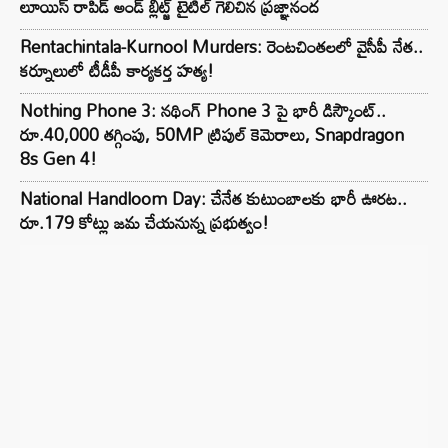
లూయిస్ రాపిడ్ అండ్ బ్లిట్జ్ టైటిల్ గెలిచిన ప్రజ్ఞానంద
Rentachintala-Kurnool Murders: రెంటచింతలలో వైసీపీ నేత..
కర్నూలులో టీడీపీ కార్యకర్త హత్య!
Nothing Phone 3: నథింగ్ Phone 3 పై భారీ డిస్కౌంట్..
రూ.40,000 తగ్గింపు, 50MP ట్రిపుల్ కెమెరాలు, Snapdragon
8s Gen 4!
National Handloom Day: చేనేత కుటుంబాలకు భారీ ఊరట..
రూ.179 కోట్లు జమ చేయనున్న ప్రభుత్వం!