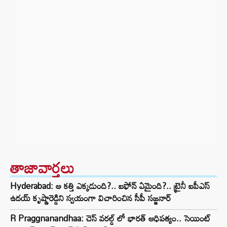
తాజావార్తలు
Hyderabad: ఆ కత్తి ఎక్కడుంది?.. ఐఫోన్ ఏమైంది?.. ట్రైనీ ఐపీఎస్
ఉదయ్ కృష్ణారెడ్డిని స్వయంగా విచారించిన సీపీ సజ్జనార్‌
R Praggnanandhaa: చెస్ వరల్డ్ లో భారత్ ఆధిపత్యం.. సెయింట్