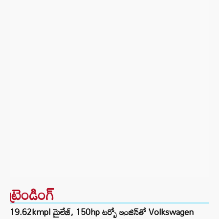
ట్రెండింగ్‌
19.62kmpl మైలేజ్, 150hp టర్బో ఇంజిన్‌తో Volkswagen