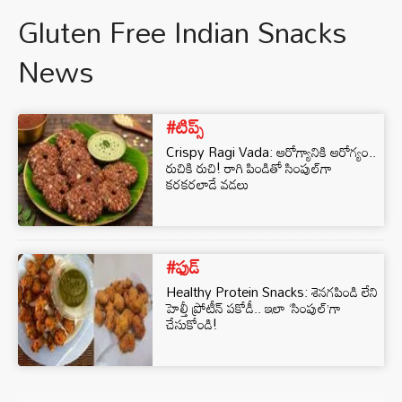
Gluten Free Indian Snacks
News
#టిప్స్
Crispy Ragi Vada: ఆరోగ్యానికి ఆరోగ్యం..
రుచికి రుచి! రాగి పిండితో సింపుల్‌గా
కరకరలాడే వడలు
#ఫుడ్
Healthy Protein Snacks: శెనగపిండి లేని
హెల్తీ ప్రోటీన్ పకోడీ.. ఇలా ‘సింపుల్’గా
చేసుకోండి!