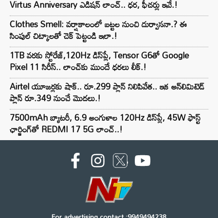
Virtus Anniversary ఎడిషన్ లాంచ్.. ధర, ఫీచర్లు ఇవే.!
Clothes Smell: వర్షాకాలంలో బట్టల నుంచి దుర్వాసనా.? ఈ
సింపుల్ చిట్కాలతో చెక్ పెట్టండి ఇలా.!
1TB వరకు స్టోరేజ్,120Hz డిస్‌ప్లే, Tensor G6తో Google
Pixel 11 సిరీస్.. లాంచ్⁭కు ముందే ధరలు లీక్.!
Airtel యూజర్లకు షాక్.. రూ.299 ప్లాన్ నిలిపివేత.. ఇక అన్‌లిమిటెడ్
ప్లాన్ రూ.349 నుంచే మొదలు.!
7500mAh బ్యాటరీ, 6.9 అంగుళాల 120Hz డిస్‌ప్లే, 45W ఫాస్ట్
ఛార్జింగ్‌తో REDMI 17 5G లాంచ్..!
For advertising contact :9949494238