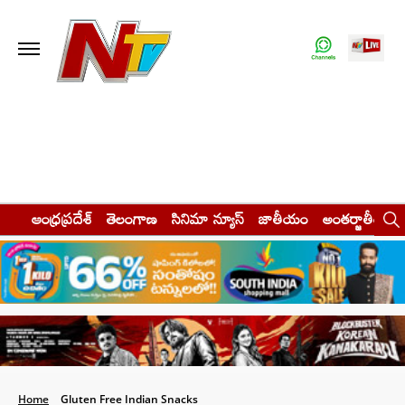
ఆంధ్రప్రదేశ్
తెలంగాణ
సినిమా న్యూస్
జాతీయం
అంతర్జాతీయం
Home
Gluten Free Indian Snacks