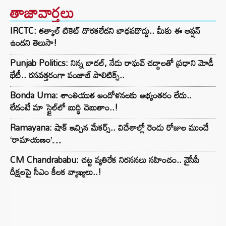
తాజావార్తలు
IRCTC: తత్కాల్ టికెట్ దొరకలేదని బాధపడొద్దు.. మీకు ఈ ఆప్షన్
ఉందని తెలుసా!
Punjab Politics: నిన్న బాదల్, నేడు రాఘవ్ చద్దాలతో ప్రధాని మోడీ
భేటీ.. రసవత్తరంగా పంజాబ్ పాలిటిక్స్..
Bonda Uma: శాంతియుత ఆందోళనలకు అభ్యంతరం లేదు..
లేదంటే మా స్టైల్‌లో బుద్ధి చెబుతాం..!
Ramayana: షాక్ ఇచ్చిన మేకర్స్.. విదేశాల్లో రెండు రోజుల ముందే
‘రామాయణం’…
CM Chandrababu: చట్ట వ్యతిరేక నిరసనలు సహించం.. వైసీపీ
దీక్షలపై సీఎం కీలక వ్యాఖ్యలు..!