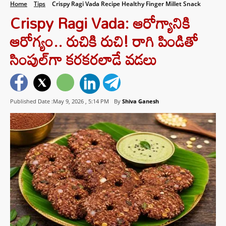
Home
Tips
Crispy Ragi Vada Recipe Healthy Finger Millet Snack
Crispy Ragi Vada: ఆరోగ్యానికి
ఆరోగ్యం.. రుచికి రుచి! రాగి పిండితో
సింపుల్‌గా కరకరలాడే వడలు
Published Date :May 9, 2026 ,
5:14 PM
By
Shiva Ganesh