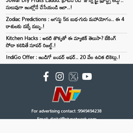
Jowar Dry Fruits Laddu: ప్రోటీన్ రిచ్ ‘జొన్న డ్రై ఫ్రూప్ట్స్ లడ్డు’..
సులువుగా ఇంట్లోనే చేసేయండి ఇలా..!
Zodiac Predictions : ఆగస్టు 5న బుధ-గురు మహాయోగం.. ఈ 4
రాశులకు డబ్బే డబ్బు.!
Kitchen Hacks : అరటి తొక్కతో ఈ మ్యాజిక్ తెలుసా? బేకింగ్
సోడా కలిపితే సూపర్ రిజల్ట్.!
IndiGo Offer : ఇండిగో బంపర్ ఆఫర్.. 20 వేల ఉచిత టికెట్లు.!
For advertising contact :9949494238
Email: digital@ntvnetwork.com
Copyright © 2000 - 2026 - NTV