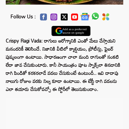
Follow Us :
Add as a preferred
source on google
Crispy Ragi Vada: రాగులు ఆరోగ్యానికి ఎంతో మేలు చేస్తాయని
మనందరికీ తెలిసిందే. నిజానికి వీటిలో క్యాల్షియం, ప్రోటీన్లు, ఫైబర్
పుష్కలంగా ఉంటాయి. సాధారణంగా చాలా మంది రాగులతో సంకటి
లేదా జావ చేసుకుంటారు. కానీ సాయంత్రం పూట స్నాక్స్‌లా తినడానికి
రాగి పిండితో కరకరలాడే వడలు చేసుకుంటే ఉంటుందీ.. ఇవి దాదాపు
నాలుగు రోజుల వరకు నిల్వ కూడా ఉంటాయి. ఈ టేస్టీ రాగి వడలను
ఎలా తయారు చేసుకోవచ్చో ఈ స్టోరీలో తెలుసుకుందాం.