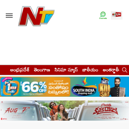
ఆంధ్రప్రదేశ్
తెలంగాణ
సినిమా న్యూస్
జాతీయం
అంతర్జాతీయం