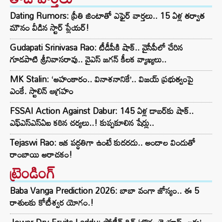
Dating Rumors: ప్రీతి జింటాతో ఎఫైర్ వార్తలు.. 15 ఏళ్ల తర్వాత
మౌనం వీడిన స్టార్ ప్లేయర్!
Gudapati Srinivasa Rao: టీడీపీకి షాక్‌.. వైసీపీలో చేరిన
గూడపాటి శ్రీనివాసరావు.. వైఎస్‌ జగన్‌ కీలక వ్యాఖ్యలు..
MK Stalin: ‘అహంకారం.. వినాశనానికే’.. విజయ్ ప్రభుత్వంపై
ఎంకే. స్టాలిన్ ఆగ్రహం
FSSAI Action Against Dabur: 145 ఏళ్ల డాబర్‌కు షాక్..
ఎఫ్‌ఎస్‌ఎస్‌ఏఐ కఠిన చర్యలు..! కుప్పకూలిన షేర్లు..
Tejaswi Rao: ఇక పద్ధతిగా ఉంటే కుదరదు.. అందాల విందుతో
రాంబాయి అరాచకం!
ట్రెండింగ్‌
Baba Vanga Prediction 2026: బాబా వంగా జోస్యం.. ఈ 5
రాశులకు కోటీశ్వర యోగం.!