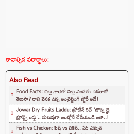
కావాల్సిన పదార్థాలు:
Also Read
Food Facts: చిల్లు గారెలో చిల్లు ఎందుకు పెడతారో
తెలుసా? దాని వెనక ఉన్న ఇంట్రెస్టింగ్ స్టోరీ ఇదే!
Jowar Dry Fruits Laddu: ప్రోటీన్ రిచ్ 'జొన్న డ్రై
ఫ్రూప్ట్స్ లడ్డు'.. సులువుగా ఇంట్లోనే చేసేయండి ఇలా..!
Fish vs Chicken: ఫిష్ vs చికెన్.. ఏది ఎక్కువ