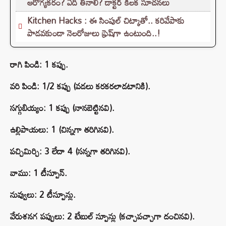
ఆరోగ్యకరం? ఏది తినాలి? డాక్టర్ కీలక సూచనలు
Kitchen Hacks : ఈ సింపుల్ చిట్కాతో.. కరివేపాకు
పాడవకుండా నెలరోజులు ఫ్రెష్‌గా ఉంటుంది..!
రాగి పిండి: 1 కప్పు.
వరి పిండి: 1/2 కప్పు (వడలు కరకరలాడటానికి).
సగ్గుబియ్యం: 1 కప్పు (నానబెట్టినవి).
ఉల్లిపాయలు: 1 (చిన్నగా తరిగినవి).
పచ్చిమిర్చి: 3 లేదా 4 (సన్నగా తరిగినవి).
వాము: 1 టీస్పూన్.
నువ్వులు: 2 టీస్పూన్లు.
వేరుశనగ పప్పులు: 2 టేబుల్ స్పూన్లు (కచ్చాపచ్చాగా దంచినవి).