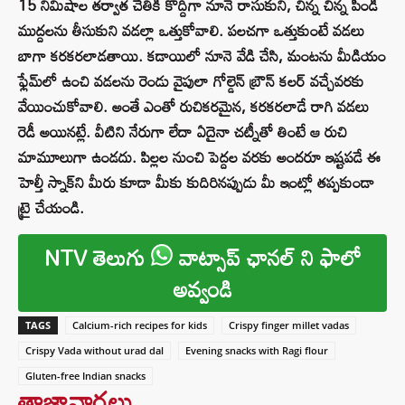
15 నిమిషాల తర్వాత చేతికి కొద్దిగా నూనె రాసుకుని, చిన్న చిన్న పిండి
ముద్దలను తీసుకుని వడల్లా ఒత్తుకోవాలి. పలచగా ఒత్తుకుంటే వడలు
బాగా కరకరలాడతాయి. కడాయిలో నూనె వేడి చేసి, మంటను మీడియం
ఫ్లేమ్‌లో ఉంచి వడలను రెండు వైపులా గోల్డెన్ బ్రౌన్ కలర్ వచ్చేవరకు
వేయించుకోవాలి. అంతే ఎంతో రుచికరమైన, కరకరలాడే రాగి వడలు
రెడీ అయినట్లే. వీటిని నేరుగా లేదా ఏదైనా చట్నీతో తింటే ఆ రుచి
మామూలుగా ఉండదు. పిల్లల నుంచి పెద్దల వరకు అందరూ ఇష్టపడే ఈ
హెల్తీ స్నాక్‌ని మీరు కూడా మీకు కుదిరినప్పుడు మీ ఇంట్లో తప్పకుండా
ట్రై చేయండి.
NTV తెలుగు
వాట్సాప్ ఛానల్ ని ఫాలో
అవ్వండి
TAGS
Calcium-rich recipes for kids
Crispy finger millet vadas
Crispy Vada without urad dal
Evening snacks with Ragi flour
Gluten-free Indian snacks
తాజావార్తలు