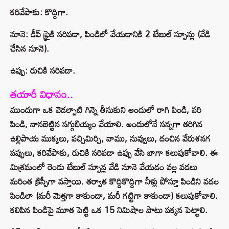
కరివేపాకు: కొద్దిగా.
నూనె: డీప్ ఫ్రైకి సరిపడా, పిండిలో వేయడానికి 2 టేబుల్ స్పూన్లు (వేడి
చేసిన నూనె).
ఉప్పు: రుచికి సరిపడా.
తయారీ విధానం..
ముందుగా ఒక వెడల్పాటి గిన్నె తీసుకుని అందులో రాగి పిండి, వరి
పిండి, నానబెట్టిన సగ్గుబియ్యం వేయాలి. అందులోనే సన్నగా తరిగిన
ఉల్లిపాయ ముక్కలు, పచ్చిమిర్చి, వాము, నువ్వులు, దంచిన వేరుశనగ
పప్పులు, కరివేపాకు, రుచికి సరిపడా ఉప్పు వేసి బాగా కలుపుకోవాలి. ఈ
మిశ్రమంలో రెండు టేబుల్ స్పూన్ల వేడి నూనె వేయడం వల్ల వడలు
మరింత క్రిస్పీగా వస్తాయి. తర్వాత కొద్దికొద్దిగా నీళ్లు పోస్తూ పిండిని వడల
పిండిలా (మరీ మెత్తగా కాకుండా, మరీ గట్టిగా కాకుండా) కలుపుకోవాలి.
కలిపిన పిండిపై మూత పెట్టి ఒక 15 నిమిషాల పాటు పక్కన పెట్టాలి.