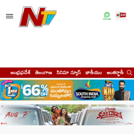
ఆంధ్రప్రదేశ్
తెలంగాణ
సినిమా న్యూస్
జాతీయం
అంతర్జాతీయం