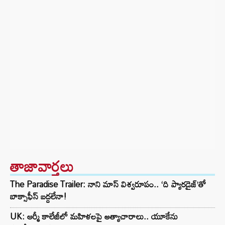
తాజావార్తలు
The Paradise Trailer: నాని మాస్ విశ్వరూపం.. ‘ది ప్యారడైజ్’తో
బాక్సాఫీస్ బద్దలేనా!
UK: ఆర్మీ కాలేజీలో మహిళలపై అత్యాచారాలు.. యూకేను