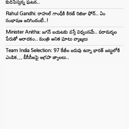
కుదిపేస్తున్న ఘటన..
Rahul Gandhi: రాహుల్ గాంధీకి కిరణ్ రిజిజు ఫోన్.. ఏం
సంభాషణ జరిగిందంటే..!
Minister Anitha: జగన్ బయటకు వస్తే విధ్వంసమే.. పరామర్శల
పేరుతో అరాచకం.. మంత్రి అనిత ఘాటు వ్యాఖ్యలు
Team India Selection: 97 కేజీల బరువు ఉన్నా భారత్ జట్టులోకి
ఎంపిక… బీసీసీఐపై ఆగ్రహ జ్వాలలు..