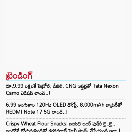
ట్రెండింగ్‌
రూ.9.99 లక్షలకే పెట్రోల్, డీజిల్, CNG ఆప్షన్లతో Tata Nexon
Camo ఎడిషన్ లాంచ్..!
6.99 అంగుళాల 120Hz OLED డిస్‌ప్లే, 8,000mAh బ్యాటరీతో
REDMI Note 17 5G లాంచ్..!
Crispy Wheat Flour Snacks: బయటి జంక్ ఫుడ్‌కి బై..బై..
ఇంట్లోనే గోధుమపిండితో కరకరలాడే హెల్తీ స్నాక్స్ చేసేయండి ఇలా.!