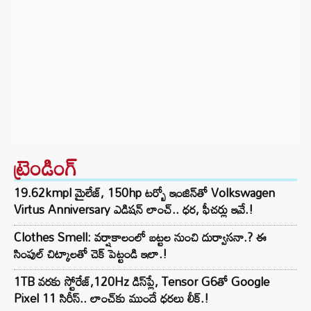
ట్రెండింగ్‌
19.62kmpl మైలేజ్, 150hp టర్బో ఇంజిన్‌తో Volkswagen
Virtus Anniversary ఎడిషన్ లాంచ్.. ధర, ఫీచర్లు ఇవే.!
Clothes Smell: వర్షాకాలంలో బట్టల నుంచి దుర్వాసనా.? ఈ
సింపుల్ చిట్కాలతో చెక్ పెట్టండి ఇలా.!
1TB వరకు స్టోరేజ్,120Hz డిస్‌ప్లే, Tensor G6తో Google
Pixel 11 సిరీస్.. లాంచ్⁭కు ముందే ధరలు లీక్.!