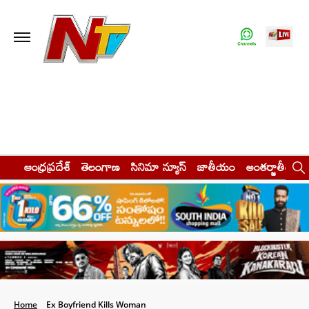
ఆంధ్రప్రదేశ్
తెలంగాణ
సినిమా న్యూస్
జాతీయం
అంతర్జాతీయం
Home
Ex Boyfriend Kills Woman