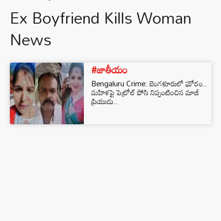
Ex Boyfriend Kills Woman
News
#జాతీయం
Bengaluru Crime: బెంగళూరులో ఘోరం..
మహిళపై పెట్రోల్ పోసి నిప్పంటించిన మాజీ
ప్రియుడు..