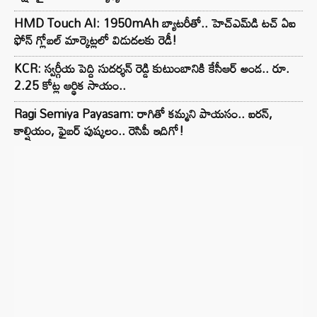
HMD Touch AI: 1950mAh బ్యాటరీతో.. హెచ్‌ఎమ్‌డి టచ్ ఏఐ
ఫోన్ గ్లోబల్ మార్కెట్లలో విడుదలకు రెడీ!
KCR: స్వర్గీయ పెద్ది సుదర్శన్ రెడ్డి కుటుంబానికి కేసీఆర్ అండ.. రూ.
2.25 కోట్ల ఆర్థిక సాయం..
Ragi Semiya Payasam: రాగితో కమ్మని పాయసం.. ఐరన్,
కాల్షియం, ఫైబర్ పుష్కలం.. రెసిపీ ఇదిగో!