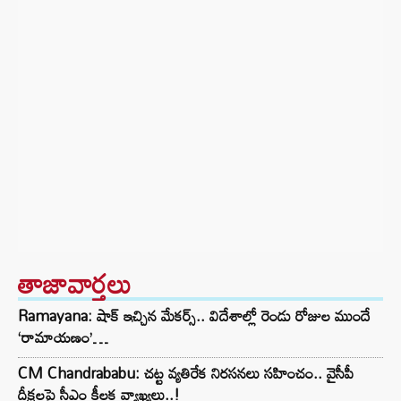
తాజావార్తలు
Ramayana: షాక్ ఇచ్చిన మేకర్స్.. విదేశాల్లో రెండు రోజుల ముందే
‘రామాయణం’…
CM Chandrababu: చట్ట వ్యతిరేక నిరసనలు సహించం.. వైసీపీ
దీక్షలపై సీఎం కీలక వ్యాఖ్యలు..!