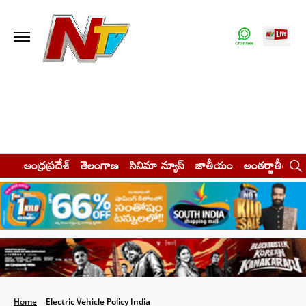
ఆంధ్రప్రదేశ్
తెలంగాణ
సినిమా న్యూస్
జాతీయం
అంతర్జాతీయం
Home
Electric Vehicle Policy India