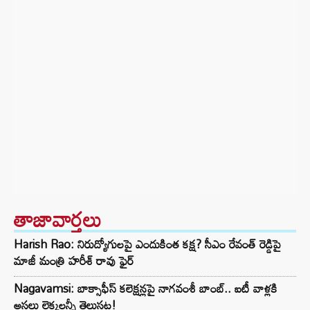
తాజావార్తలు
Harish Rao: నిరుద్యోగులపై ఎందుకింత కక్ష? సీఎం రేవంత్ రెడ్డిపై
మాజీ మంత్రి హరీశ్ రావు ఫైర్
Nagavamsi: బాక్సాఫీస్ కలెక్షన్లపై నాగవంశీ బాంబ్.. ఐటీ వాళ్లకి
అసలు లెక్కలన్నీ తెలుసట!