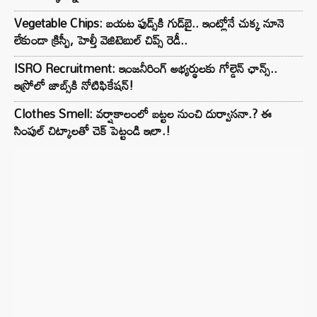
Vegetable Chips: బయట ఫుడ్స్‌కి గుడ్‌బై.. ఇంట్లోనే చుక్క నూనె
లేకుండా క్రిస్పీ, హెల్తీ వెజిటెబుల్ చిప్స్ రెడీ..
ISRO Recruitment: ఇంజనీరింగ్‌ అభ్యర్థులకు గోల్డెన్‌ ఛాన్స్..
ఇస్రోలో జాబ్స్‌కి నోటిఫికేషన్!
Clothes Smell: వర్షాకాలంలో బట్టల నుంచి దుర్వాసనా.? ఈ
సింపుల్ చిట్కాలతో చెక్ పెట్టండి ఇలా.!