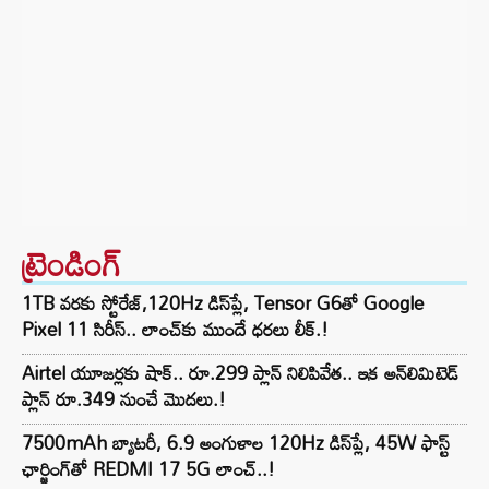
ట్రెండింగ్‌
1TB వరకు స్టోరేజ్,120Hz డిస్‌ప్లే, Tensor G6తో Google
Pixel 11 సిరీస్.. లాంచ్⁭కు ముందే ధరలు లీక్.!
Airtel యూజర్లకు షాక్.. రూ.299 ప్లాన్ నిలిపివేత.. ఇక అన్‌లిమిటెడ్
ప్లాన్ రూ.349 నుంచే మొదలు.!
7500mAh బ్యాటరీ, 6.9 అంగుళాల 120Hz డిస్‌ప్లే, 45W ఫాస్ట్
ఛార్జింగ్‌తో REDMI 17 5G లాంచ్..!