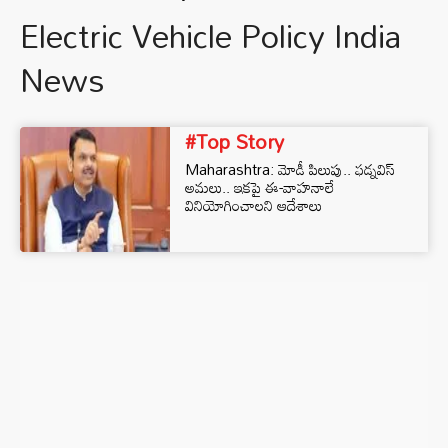
Electric Vehicle Policy India
News
#Top Story
Maharashtra: మోడీ పిలుపు.. ఫడ్నవిస్
అమలు.. ఇకపై ఈ-వాహనాలే
వినియోగించాలని ఆదేశాలు