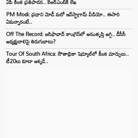
ఏపీ కీలక ప్రతిపాదన.. కేఆర్ఎంబీకి లేఖ
PM Modi: ప్రధాని మోడీ మరో ఇన్‌స్టాగ్రామ్ వీడియో.. ఈసారి
ఏమన్నారంటే..
Off The Record: ఆసిఫాబాద్ కాంగ్రెస్‌లో అసంతృప్తి అగ్గి.. డీసీసీ
అధ్యక్షురాలిపై తిరుగుబాటు?
Tour Of South Africa: సౌతాఫ్రికా షెడ్యూల్‌లో కీలక మార్పులు..
టీ20లు కూడా అక్కడే..