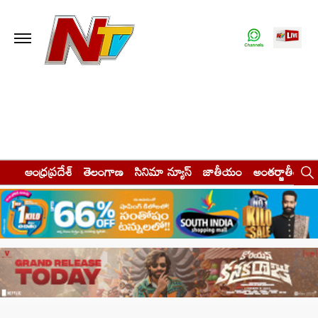
ఆంధ్రప్రదేశ్
తెలంగాణ
సినిమా న్యూస్
జాతీయం
అంతర్జాతీయం