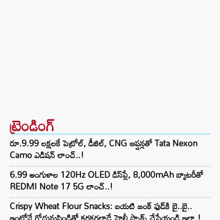
ట్రెండింగ్‌
రూ.9.99 లక్షలకే పెట్రోల్, డీజిల్, CNG ఆప్షన్లతో Tata Nexon
Camo ఎడిషన్ లాంచ్..!
6.99 అంగుళాల 120Hz OLED డిస్‌ప్లే, 8,000mAh బ్యాటరీతో
REDMI Note 17 5G లాంచ్..!
Crispy Wheat Flour Snacks: బయటి జంక్ ఫుడ్‌కి బై..బై..
ఇంట్లోనే గోధుమపిండితో కరకరలాడే హెల్తీ స్నాక్స్ చేసేయండి ఇలా.!