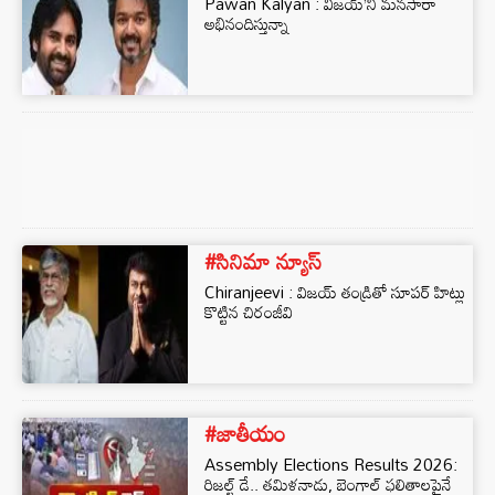
Pawan Kalyan : విజయ్’ని మనసారా
అభినందిస్తున్నా
#సినిమా న్యూస్
Chiranjeevi : విజయ్ తండ్రితో సూపర్ హిట్లు
కొట్టిన చిరంజీవి
#జాతీయం
Assembly Elections Results 2026:
రిజల్ట్ డే.. తమిళనాడు, బెంగాల్ ఫలితాలపైనే