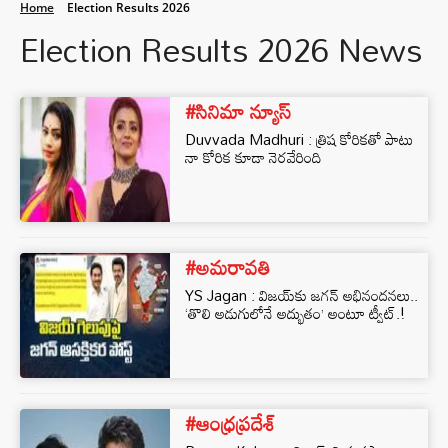
Home
Election Results 2026
Election Results 2026 News
#సినిమా న్యూస్
Duvvada Madhuri : త్రిష కోరికతో పాటు
నా కోరిక కూడా నెరవేరింది
#అమరావతి
YS Jagan : విజయ్‌కు జగన్ అభినందనలు..
‘తొలి అడుగులోనే అద్భుతం’ అంటూ ట్వీట్.!
#ఆంధ్రప్రదేశ్