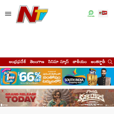
ఆంధ్రప్రదేశ్
తెలంగాణ
సినిమా న్యూస్
జాతీయం
అంతర్జాతీయం