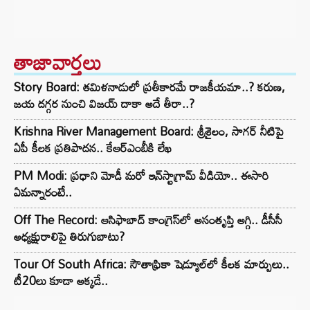
తాజావార్తలు
Story Board: తమిళనాడులో ప్రతీకారమే రాజకీయమా..? కరుణ,
జయ దగ్గర నుంచి విజయ్ దాకా అదే తీరా..?
Krishna River Management Board: శ్రీశైలం, సాగర్ నీటిపై
ఏపీ కీలక ప్రతిపాదన.. కేఆర్ఎంబీకి లేఖ
PM Modi: ప్రధాని మోడీ మరో ఇన్‌స్టాగ్రామ్ వీడియో.. ఈసారి
ఏమన్నారంటే..
Off The Record: ఆసిఫాబాద్ కాంగ్రెస్‌లో అసంతృప్తి అగ్గి.. డీసీసీ
అధ్యక్షురాలిపై తిరుగుబాటు?
Tour Of South Africa: సౌతాఫ్రికా షెడ్యూల్‌లో కీలక మార్పులు..
టీ20లు కూడా అక్కడే..