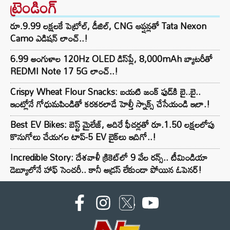
ట్రెండింగ్‌
రూ.9.99 లక్షలకే పెట్రోల్, డీజిల్, CNG ఆప్షన్లతో Tata Nexon
Camo ఎడిషన్ లాంచ్..!
6.99 అంగుళాల 120Hz OLED డిస్‌ప్లే, 8,000mAh బ్యాటరీతో
REDMI Note 17 5G లాంచ్..!
Crispy Wheat Flour Snacks: బయటి జంక్ ఫుడ్‌కి బై..బై..
ఇంట్లోనే గోధుమపిండితో కరకరలాడే హెల్తీ స్నాక్స్ చేసేయండి ఇలా.!
Best EV Bikes: బెస్ట్ మైలేజ్, అదిరే ఫీచర్లతో రూ.1.50 లక్షలలోపు
కొనుగోలు చేయగల టాప్-5 EV బైక్‌లు ఇదిగో..!
Incredible Story: దేశవాళీ క్రికెట్‌లో 9 వేల రన్స్.. టీమిండియా
డెబ్యూలోనే హాఫ్ సెంచరీ.. కానీ అడ్రస్ లేకుండా పోయిన ఓపెనర్!