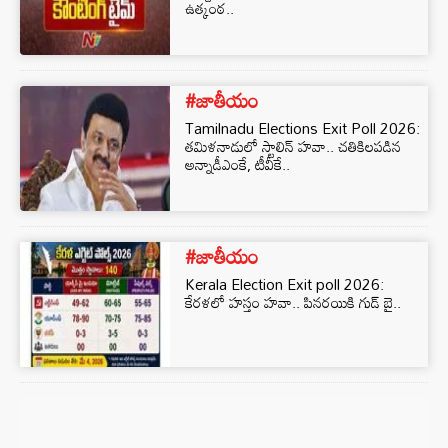
ఉత్కంఠ..
#జాతీయం
Tamilnadu Elections Exit Poll 2026:
తమిళనాడులో స్టాలిన్‌ హవా.. చతికిలపడిన
అన్నాడీఎంకే, టీవీకే..
#జాతీయం
Kerala Election Exit poll 2026:
కేరళలో హస్తం హవా.. పినరయికి గుడ్ బై..