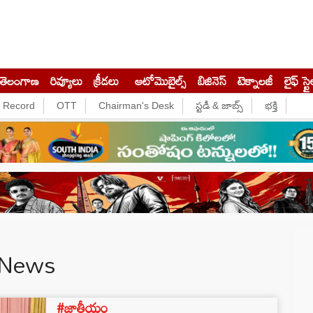
తెలంగాణ
రివ్యూలు
క్రీడలు
ఆటోమొబైల్స్
బిజినెస్‌
టెక్నాలజీ
లైఫ్ స్టై
e Record
OTT
Chairman's Desk
స్టడీ & జాబ్స్
భక్తి
 News
#జాతీయం