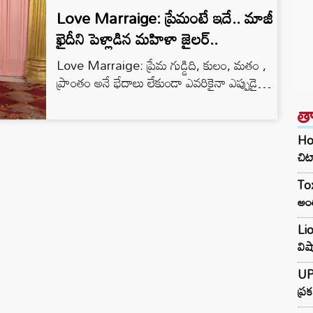
Love Marraige: ప్రేమంటే ఇదే.. మాజీ
ఖైదీని పెళ్లాడిన మహిళా జైలర్..
Love Marraige: ప్రేమ గుడ్డిది, కులం, మతం ,
ప్రాంతం అనే భేదాలు లేకుండా ఎవరికైనా ఎప్పుడైనా
కలిగొచ్చు. పేద, ధనిక తేడాలను చూడదు.
త
మధ్యప్రదేశ్‌లో జరిగిన ఒక సంఘటనను చూస్తే
ఇదంతా నిజం అనిపిస్తుంది. సత్నా జైలులో జరిగిన
Hom
సంఘటన ఆ రాష్ట్రంలో సంచలనంగా మారింది.
చిట
అసిస్టెంట్ సూపరింటెండెంట్‌గా పనిచేస్తున్న మహిళా
Tox
అధికారి, జీవిత ఖైదు అనుభవిస్తున్న ఖైదీని వివాహం
అంత
చేసుకుంది. ఈ జైలర్, ఖైదీ ప్రేమ కథ ఇప్పుడు
వైరల్‌గా మారింది. Read Also:…
Lio
వి
UPI
ప్