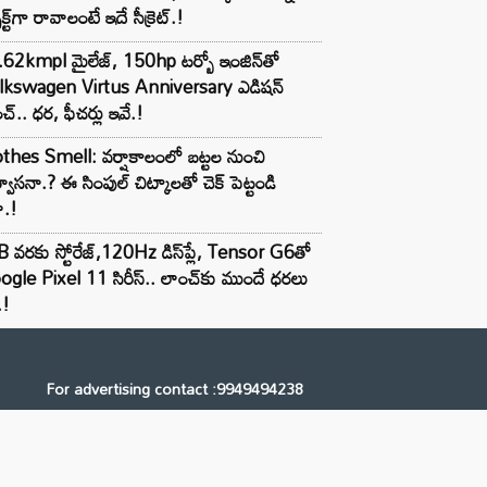
ెక్ట్‌గా రావాలంటే ఇదే సీక్రెట్.!
62kmpl మైలేజ్, 150hp టర్బో ఇంజిన్‌తో
lkswagen Virtus Anniversary ఎడిషన్
చ్.. ధర, ఫీచర్లు ఇవే.!
thes Smell: వర్షాకాలంలో బట్టల నుంచి
్వాసనా.? ఈ సింపుల్ చిట్కాలతో చెక్ పెట్టండి
ా.!
 వరకు స్టోరేజ్,120Hz డిస్‌ప్లే, Tensor G6తో
gle Pixel 11 సిరీస్.. లాంచ్⁭కు ముందే ధరలు
.!
For advertising contact :9949494238
Email: digital@ntvnetwork.com