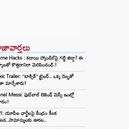
ాజావార్తలు
e Hacks : కడాయి హ్యాండిల్‌పై గట్టి జిడ్డా? ఈ
్కాలతో కొత్తదానిలా మెరిపించండి.!
ic Trailer: ‘‘టాక్సిక్’’ ట్రైలర్.. ఒక్క దెబ్బతో
ా మార్చేశారు!
nel Messi: ఫుట్‌బాల్ లెజెండ్ మెస్సీ ఇంట్లో
షాదం!
: యూపీఐ ఛార్జీలపై కేంద్రం కీలక
రకటన..సామాన్యులకు ఊరట..