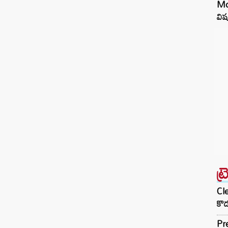
Moj
విష
ట్
Cle
కొడ
Pre