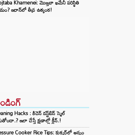
taba Khamenei: మొజ్తబా ఖమేనీ పరిస్థితి
మం? ఇరాన్‌లో తీవ్ర ఉత్కంఠ!
రెండింగ్‌
aning Hacks : కిచెన్ డస్ట్‌బిన్ స్మెల్
ుతోందా.? ఇలా చేస్తే క్షణాల్లో క్లీన్.!
ssure Cooker Rice Tips: కుక్కర్‌లో అన్నం