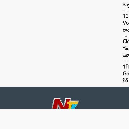
పర్ఫ
19.
Vo
లాం
Clo
దుర
ఇల
1TB
Goo
లీక్