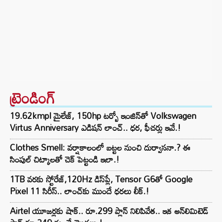
ట్రెండింగ్‌
19.62kmpl మైలేజ్, 150hp టర్బో ఇంజిన్‌తో Volkswagen
Virtus Anniversary ఎడిషన్ లాంచ్.. ధర, ఫీచర్లు ఇవే.!
Clothes Smell: వర్షాకాలంలో బట్టల నుంచి దుర్వాసనా.? ఈ
సింపుల్ చిట్కాలతో చెక్ పెట్టండి ఇలా.!
1TB వరకు స్టోరేజ్,120Hz డిస్‌ప్లే, Tensor G6తో Google
Pixel 11 సిరీస్.. లాంచ్⁭కు ముందే ధరలు లీక్.!
Airtel యూజర్లకు షాక్.. రూ.299 ప్లాన్ నిలిపివేత.. ఇక అన్‌లిమిటెడ్