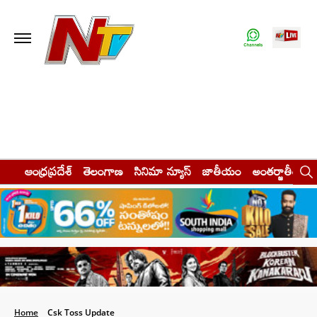
ఆంధ్రప్రదేశ్
తెలంగాణ
సినిమా న్యూస్
జాతీయం
అంతర్జాతీయం
Home
Csk Toss Update