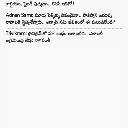
కాల్షియం, ఫైబర్ పుష్కలం.. రెసిపీ ఇదిగో!
Adnan Sami: మూడు పెళ్ళిళ్ళు విఫలమైనా.. పాకిస్తాన్ జనరల్స్
నాపాటకి స్టెప్పులేస్తారు.. అద్నాన్ సమి జీవితంలో ఈ మలుపులేంటి?
Trivikram: త్రివిక్రమ్‌తో మా బంధం అలాంటిది.. ఎలాంటి
అగ్రిమెంట్లు లేవు: నాగవంశీ