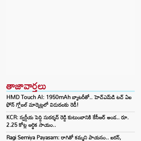
తాజావార్తలు
HMD Touch AI: 1950mAh బ్యాటరీతో.. హెచ్‌ఎమ్‌డి టచ్ ఏఐ
ఫోన్ గ్లోబల్ మార్కెట్లలో విడుదలకు రెడీ!
KCR: స్వర్గీయ పెద్ది సుదర్శన్ రెడ్డి కుటుంబానికి కేసీఆర్ అండ.. రూ.
2.25 కోట్ల ఆర్థిక సాయం..
Ragi Semiya Payasam: రాగితో కమ్మని పాయసం.. ఐరన్,