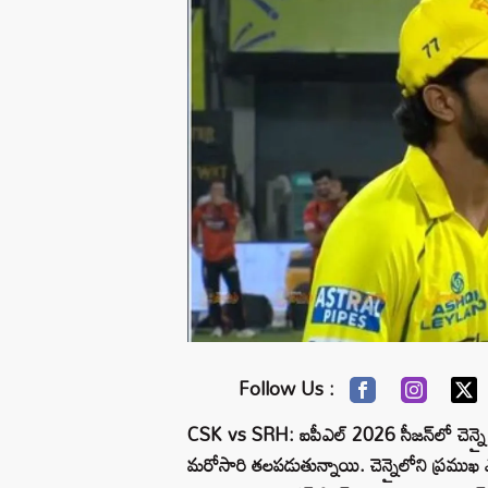
Follow Us :
CSK vs SRH: ఐపీఎల్ 2026 సీజన్‌లో చెన్నై స
మరోసారి తలపడుతున్నాయి. చెన్నైలోని ప్రముఖ