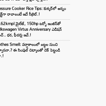
ssure Cooker Rice Tips: కుక్కర్‌లో అన్నం
ెక్ట్‌గా రావాలంటే ఇదే సీక్రెట్.!
62kmpl మైలేజ్, 150hp టర్బో ఇంజిన్‌తో
lkswagen Virtus Anniversary ఎడిషన్
చ్.. ధర, ఫీచర్లు ఇవే.!
thes Smell: వర్షాకాలంలో బట్టల నుంచి
్వాసనా.? ఈ సింపుల్ చిట్కాలతో చెక్ పెట్టండి
ా.!