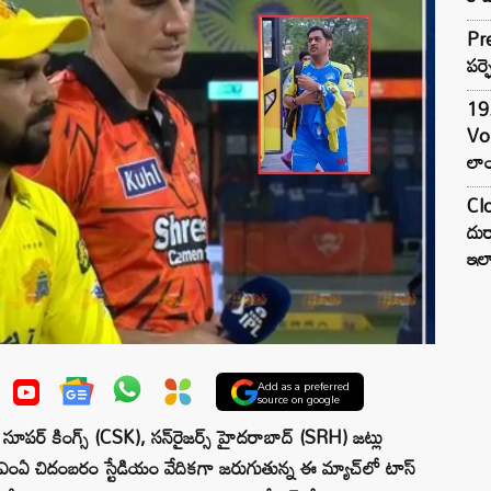
Pre
పర్ఫ
19.
Vo
లాం
Clo
దుర
ఇల
Add as a preferred
source on google
ూపర్ కింగ్స్ (CSK), సన్‌రైజర్స్ హైదరాబాద్ (SRH) జట్లు
 ఎంఏ చిదంబరం స్టేడియం వేదికగా జరుగుతున్న ఈ మ్యాచ్‌లో టాస్