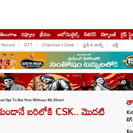
తెలంగాణ
రివ్యూలు
క్రీడలు
ఆటోమొబైల్స్
బిజినెస్‌
టెక్నాలజీ
లైఫ్ స్టై
e Record
OTT
Chairman's Desk
స్టడీ & జాబ్స్
భక్తి
త
ai Opt To Bat First Without Ms Dhoni
ుండానే బరిలోకి CSK.. మొదటి
Kri
బిగ్
Ko