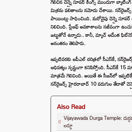
గెలిచిన చెన్నై సూపర్ కింగ్స్ ముందుగా బ్యాటిం
మిశ్రమ ఫలితాలను నమోదు చేశాయి. సన్‌రైజర్
పాయింట్లు సాధించింది. మరోవైపు చెన్నై సూపర్
నిలిచింది. ప్లేఆఫ్ అవకాశాలను సజీవంగా ఉంచ
జట్టుతోనే ఉన్నాడు.. కానీ, మ్యాచ్‌ ఆడేంత ఫిట్‌నెస్
అనంతరం తెలిపారు.
ఇప్పటివరకు ఐపీఎల్ చరిత్రలో సీఎస్‌కే, సన్‌రైజర
ఆధిపత్యం స్పష్టంగా కనిపిస్తోంది. సీఎస్‌కే 15 మ
మాత్రమే గెలిచింది. అయితే ఈ సీజన్‌లో ఇప్పటిక
సన్‌రైజర్స్ హైదరాబాద్ 10 పరుగుల తేడాతో చె
Also Read
Vijayawada Durga Temple: దుర్గమ్మ భక
లడ్డూ