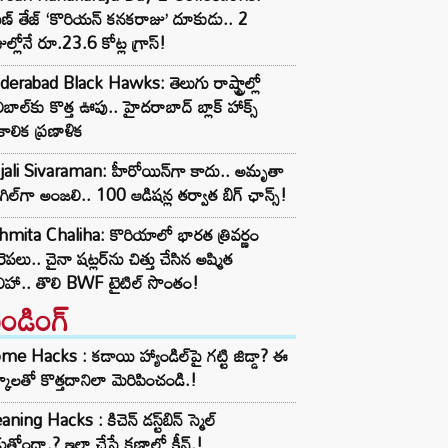
ణ్ తేజ్ ‘కొరియన్ కనకరాజు’ దూకుడు.. 2
ుల్లోనే రూ.23.6 కోట్ల గ్రాస్!
erabad Black Hawks: తెలుగు రాష్ట్రాల్లో
ీబాల్‌కు కొత్త ఊపు.. హైదరాబాద్ బ్లాక్ హాక్స్
్ఘకాలిక ప్రణాళిక
jali Sivaraman: హీరోయిన్‌గా కాదు.. అమృతా
్‌గిల్‌గా అంజలి.. 100 ఆడిషన్ల తర్వాత బిగ్ ఛాన్స్!
mita Chaliha: కొరియాలో భారత త్రివర్ణం
రెపలు.. చైనా షట్లర్‌ను చిత్తు చేసిన అష్మిత
ిహా.. తొలి BWF టైటిల్ సొంతం!
రెండింగ్‌
e Hacks : కడాయి హ్యాండిల్‌పై గట్టి జిడ్డా? ఈ
్కాలతో కొత్తదానిలా మెరిపించండి.!
aning Hacks : కిచెన్ డస్ట్‌బిన్ స్మెల్
ుతోందా.? ఇలా చేస్తే క్షణాల్లో క్లీన్.!