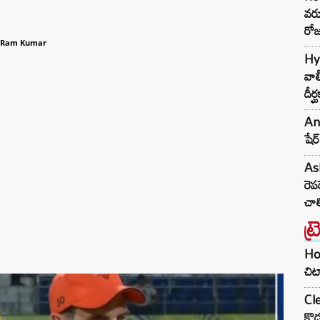
వరు
రోజ
 Ram Kumar
Hyd
వాల
దీర
An
షేర
Ash
రెప
చాల
ట్
Hom
చిట
Cle
కొడ