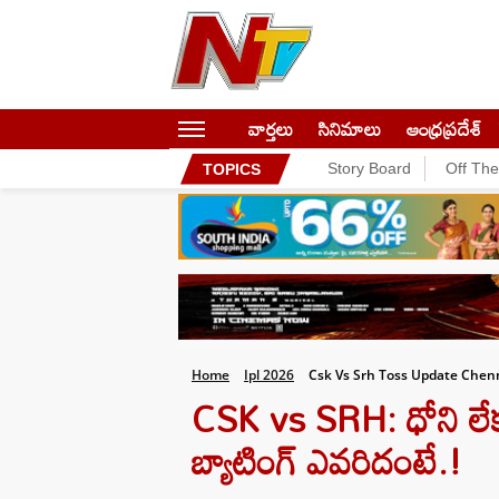
వార్తలు
సినిమాలు
ఆంధ్రప్రదేశ్
Story Board
Off Th
TOPICS
Home
Ipl 2026
Csk Vs Srh Toss Update Chenn
CSK vs SRH: ధోని లేక
బ్యాటింగ్ ఎవరిదంటే.!