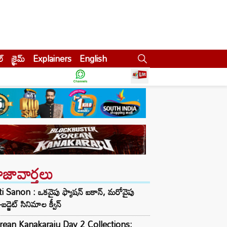
ల్
క్రైమ్
Explainers
English
ాజావార్తలు
ti Sanon : ఒకవైపు ఫ్యాషన్ ఐకాన్, మరోవైపు
-బడ్జెట్ సినిమాల క్వీన్
rean Kanakaraju Day 2 Collections: