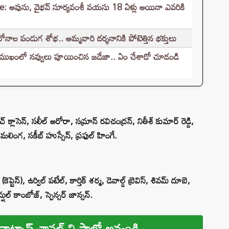
 అవును, వైభవ్ సూర్యవంశీ వయసు 18 ఏళ్లు అయినా ఎవరికి
ాల పండుగ శోభ.. అమ్మవారి దర్శనానికి పోటెత్తిన భక్తులు
్ ముఖంలో నవ్వులు పూయించిన జడేజా.. ఏం చేశాడో చూడండి
చ్ క్లాసెన్, సలీల్ అరోరా, సమ్రాన్ రవిచంద్రన్, నితీశ్ కుమార్ రెడ్డి,
్ మలింగ, సకీబ్ హుస్సేన్, ప్రఫుల్ హింగే.
్టెన్), ఉర్విల్ పటేల్, కార్తిక్ శర్మ, డెవాల్డ్ బ్రెవిస్, శివమ్ దూబె,
ుల్ కాంబోజ్, స్పెన్సర్ జాన్సన్.
వాట్సాప్ ఛానల్ ని ఫాలో అవ్వండి