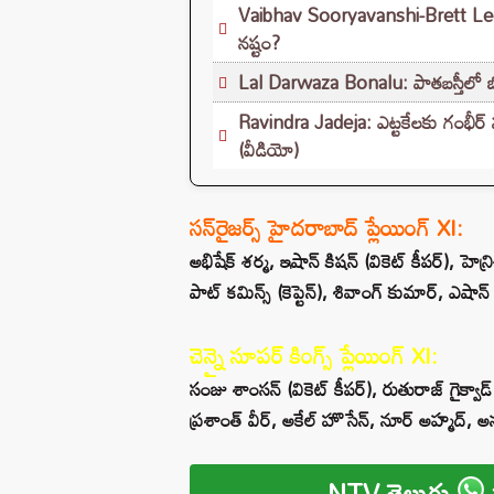
Vaibhav Sooryavanshi-Brett Lee:
నష్టం?
Lal Darwaza Bonalu: పాతబస్తీలో బోన
Ravindra Jadeja: ఎట్టకేలకు గంభీర
(వీడియో)
సన్‌రైజర్స్ హైదరాబాద్ ప్లేయింగ్ XI:
అభిషేక్ శర్మ, ఇషాన్ కిషన్ (వికెట్ కీపర్), హెన్రి
పాట్ కమిన్స్ (కెప్టెన్), శివాంగ్ కుమార్, ఎషాన
చెన్నై సూపర్ కింగ్స్ ప్లేయింగ్ XI:
సంజు శాంసన్ (వికెట్ కీపర్), రుతురాజ్ గైక్వాడ్ (కెప
ప్రశాంత్ వీర్, అకేల్ హొసేన్, నూర్ అహ్మద్, అన్ష
NTV తెలుగు