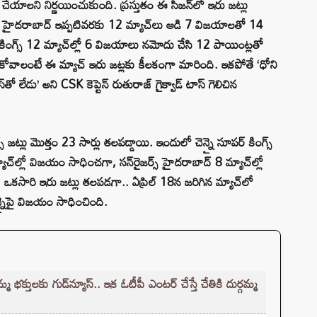
గ్ చేయాలని నిర్ణయించుకుంది. ప్రస్తుతం ఈ సీజన్‌లో ఇరు జట్లు
స్ హైదరాబాద్ ఇప్పటివరకు 12 మ్యాచ్‌లు ఆడి 7 విజయాలతో 14
 కింగ్స్ 12 మ్యాచ్‌ల్లో 6 విజయాలు నమోదు చేసి 12 పాయింట్లతో
ుకోవాలంటే ఈ మ్యాచ్ ఇరు జట్లకు కీలకంగా మారింది. ఇకపోతే ‘ధోని
‌తో లేడు’ అని CSK కెప్టెన్ రుతురాజ్‌ గైక్వాడ్‌ టాస్‌ గెలిచిన
్స్ జట్లు మొత్తం 23 సార్లు తలపడ్డాయి. ఇందులో చెన్నై సూపర్ కింగ్స్
్యాచ్‌ల్లో విజయం సాధించగా, సన్‌రైజర్స్ హైదరాబాద్ 8 మ్యాచ్‌ల్లో
ే ఒకసారి ఇరు జట్లు తలపడగా.. ఏప్రిల్ 18న జరిగిన మ్యాచ్‌లో
న్నైపై విజయం సాధించింది.
్తులకు గుడ్‌న్యూస్.. ఇక ఓటీపీ ఎంటర్ చేస్తే చేతికి దుర్గమ్మ