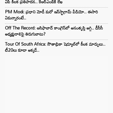
ఏపీ కీలక ప్రతిపాదన.. కేఆర్ఎంబీకి లేఖ
PM Modi: ప్రధాని మోడీ మరో ఇన్‌స్టాగ్రామ్ వీడియో.. ఈసారి
ఏమన్నారంటే..
Off The Record: ఆసిఫాబాద్ కాంగ్రెస్‌లో అసంతృప్తి అగ్గి.. డీసీసీ
అధ్యక్షురాలిపై తిరుగుబాటు?
Tour Of South Africa: సౌతాఫ్రికా షెడ్యూల్‌లో కీలక మార్పులు..
టీ20లు కూడా అక్కడే..